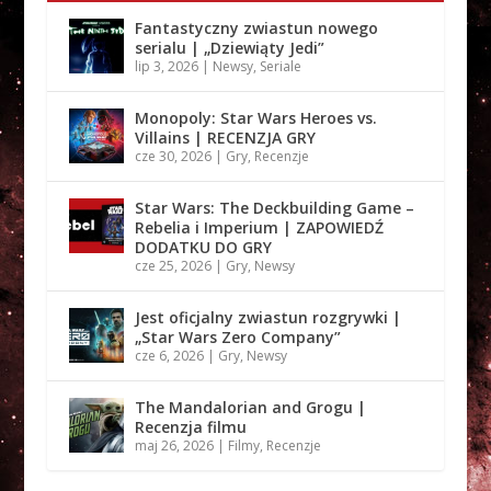
Fantastyczny zwiastun nowego
serialu | „Dziewiąty Jedi”
lip 3, 2026
|
Newsy
,
Seriale
Monopoly: Star Wars Heroes vs.
Villains | RECENZJA GRY
cze 30, 2026
|
Gry
,
Recenzje
Star Wars: The Deckbuilding Game –
Rebelia i Imperium | ZAPOWIEDŹ
DODATKU DO GRY
cze 25, 2026
|
Gry
,
Newsy
Jest oficjalny zwiastun rozgrywki |
„Star Wars Zero Company”
cze 6, 2026
|
Gry
,
Newsy
The Mandalorian and Grogu |
Recenzja filmu
maj 26, 2026
|
Filmy
,
Recenzje