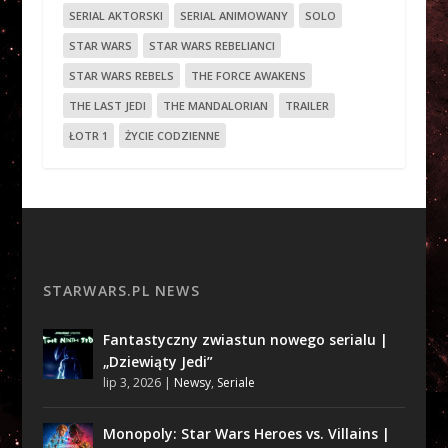
SERIAL AKTORSKI
SERIAL ANIMOWANY
SOLO
STAR WARS
STAR WARS REBELIANCI
STAR WARS REBELS
THE FORCE AWAKENS
THE LAST JEDI
THE MANDALORIAN
TRAILER
ŁOTR 1
ŻYCIE CODZIENNE
STARWARS.PL NEWS
Fantastyczny zwiastun nowego serialu |
„Dziewiąty Jedi”
lip 3, 2026
|
Newsy
,
Seriale
Monopoly: Star Wars Heroes vs. Villains |