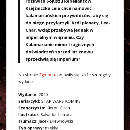
rozkwitu Sojuszu Rebeliantów.
Księżniczka Leia chce namówić
kalamariańskich przywódców, aby się
do niego przyłączyli. Król planety, Lee-
Char, wciąż przebywa jednak w
imperialnym więzieniu. Czy
Kalamarianie mimo tragicznych
doświadczeń sprzed lat znowu
sprzeciwią się Imperium?
Na stronie
Egmontu
pojawiły się także szczegóły
wydania:
Wydanie:
2020
Seria/cykl:
STAR WARS KOMIKS
Scenarzysta:
Kieron Gillen
Ilustrator:
Salvador Larroca
Tłumacz:
Jacek Drewnowski
Typ oprawy:
miękka