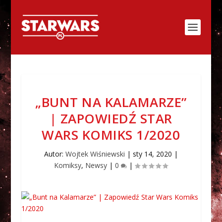
„BUNT NA KALAMARZE”
| ZAPOWIEDŹ STAR
WARS KOMIKS 1/2020
Autor:
Wojtek Wiśniewski
|
sty 14, 2020
|
Komiksy
,
Newsy
|
0
|