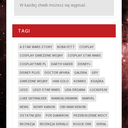
W każdej chwili możesz się wypisać.
TAGI
A STAR WARS STORY
BOBA FETT
COSPLAY
COSPLAY GWIEZDNE WOJNY
COSPLAY STAR WARS
COSPLAYTIME.PL
DARTH VADER
DISNEY+
DISNEY PLUS
DOCTOR APHRA
GALERIA
GRY
GWIEZDNE WOJNY
HAN SOLO
KOMIKS
KSIĄŻKA
LEGO
LEGO STAR WARS
LEIA ORGANA
LUCASFILM
LUKE SKYWALKER
MANDALORIANIN
MARVEL
NEWS
NOWY KANON
OBI-WAN KENOBI
OSTATNI JEDI
POE DAMERON
PRZEBUDZENIE MOCY
RECENZJA
RECENZJA SERIALU
ROGUE ONE
SERIAL