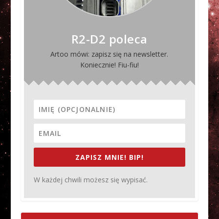
R2-D2 poleca
Artoo mówi: zapisz się na newsletter.
Koniecznie! Fiu-fiu!
ZAPISZ MNIE! BIP!
W każdej chwili możesz się wypisać.