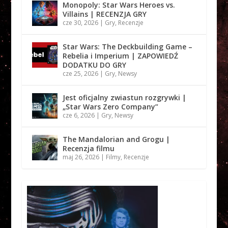
Monopoly: Star Wars Heroes vs.
Villains | RECENZJA GRY
cze 30, 2026
|
Gry
,
Recenzje
Star Wars: The Deckbuilding Game –
Rebelia i Imperium | ZAPOWIEDŹ
DODATKU DO GRY
cze 25, 2026
|
Gry
,
Newsy
Jest oficjalny zwiastun rozgrywki |
„Star Wars Zero Company”
cze 6, 2026
|
Gry
,
Newsy
The Mandalorian and Grogu |
Recenzja filmu
maj 26, 2026
|
Filmy
,
Recenzje