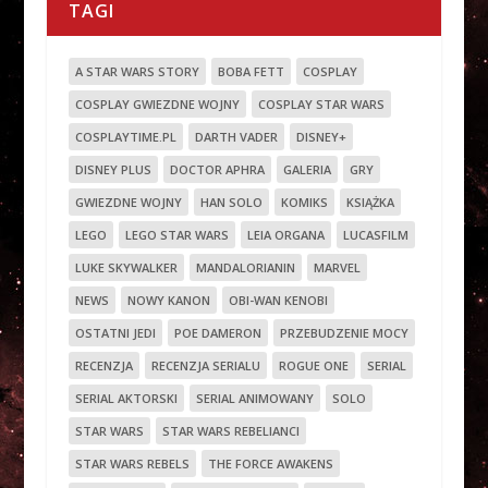
TAGI
A STAR WARS STORY
BOBA FETT
COSPLAY
COSPLAY GWIEZDNE WOJNY
COSPLAY STAR WARS
COSPLAYTIME.PL
DARTH VADER
DISNEY+
DISNEY PLUS
DOCTOR APHRA
GALERIA
GRY
GWIEZDNE WOJNY
HAN SOLO
KOMIKS
KSIĄŻKA
LEGO
LEGO STAR WARS
LEIA ORGANA
LUCASFILM
LUKE SKYWALKER
MANDALORIANIN
MARVEL
NEWS
NOWY KANON
OBI-WAN KENOBI
OSTATNI JEDI
POE DAMERON
PRZEBUDZENIE MOCY
RECENZJA
RECENZJA SERIALU
ROGUE ONE
SERIAL
SERIAL AKTORSKI
SERIAL ANIMOWANY
SOLO
STAR WARS
STAR WARS REBELIANCI
STAR WARS REBELS
THE FORCE AWAKENS