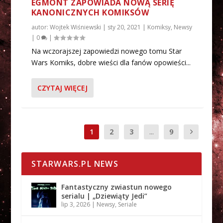
EGMONT ZAPOWIADA NOWĄ SERIĘ
KANONICZNYCH KOMIKSÓW
autor:
Wojtek Wiśniewski
|
sty 20, 2021
|
Komiksy
,
Newsy
|
0
|
Na wczorajszej zapowiedzi nowego tomu Star
Wars Komiks, dobre wieści dla fanów opowieści...
CZYTAJ WIĘCEJ
1
2
3
...
9
STARWARS.PL NEWS
Fantastyczny zwiastun nowego
serialu | „Dziewiąty Jedi”
lip 3, 2026
|
Newsy
,
Seriale