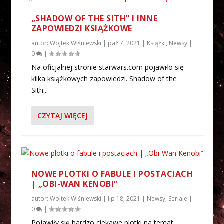
„SHADOW OF THE SITH” I INNE
ZAPOWIEDZI KSIĄŻKOWE
autor:
Wojtek Wiśniewski
|
paź 7, 2021
|
Książki
,
Newsy
|
0
|
Na oficjalnej stronie starwars.com pojawiło się
kilka książkowych zapowiedzi. Shadow of the
Sith...
CZYTAJ WIĘCEJ
NOWE PLOTKI O FABULE I POSTACIACH
| „OBI-WAN KENOBI”
autor:
Wojtek Wiśniewski
|
lip 18, 2021
|
Newsy
,
Seriale
|
0
|
Pojawiły się bardzo ciekawe plotki na temat