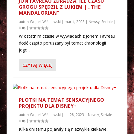
JON FAVREAU ZDRADZA, ILE CZASU
GROGU SPĘDZIŁ Z LUKIEM | „THE
MANDALORIAN”
autor:
Wojtek Wiśniewski
|
mar 4, 2023
|
Newsy
,
Seriale
|
0
|
W ostatnim czasie w wywiadach z Jonem Favreau
dość często poruszany był temat chronologii
jego...
CZYTAJ WIĘCEJ
PLOTKI NA TEMAT SENSACYJNEGO
PROJEKTU DLA DISNEY+
autor:
Wojtek Wiśniewski
|
lut 28, 2023
|
Newsy
,
Seriale
|
0
|
Kilka dni temu pojawiły się niezwykle ciekawe,