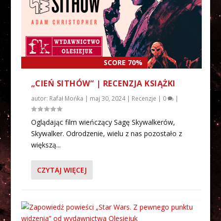
SCORE 70%
„CIEŃ SITHÓW” | RECENZJA KSIĄŻKI
autor:
Rafał Mońka
|
maj 30, 2024
|
Recenzje
|
0
|
Oglądając film wieńczący Sagę Skywalkerów,
Skywalker. Odrodzenie, wielu z nas pozostało z
większą...
CZYTAJ WIĘCEJ