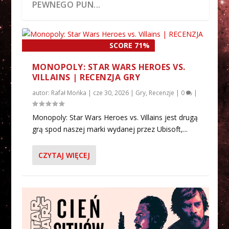
PEWNEGO PUN...
SCORE 71%
MONOPOLY: STAR WARS HEROES VS.
VILLAINS | RECENZJA GRY
autor:
Rafał Mońka
|
cze 30, 2026
|
Gry
,
Recenzje
|
0
|
Monopoly: Star Wars Heroes vs. Villains jest drugą
grą spod naszej marki wydanej przez Ubisoft,...
ZAPOWIEDŹ POWIEŚCI „CIEŃ SITHÓW”
JON FAVREAU ZDRADZA, ILE CZASU
PIERWSZE OFICJALNE ZDJĘCIA Z
EGMONT ZAPOWIADA NOWĄ SERIĘ
THE MANDALORIAN S02E08 | RECENZJA
OD WY...
GROGU SPĘDZIŁ Z LUK...
SERIALU „OBI-WAN KENO...
KANONICZNYCH KOMIKSÓW...
SERIALU
CZYTAJ WIĘCEJ