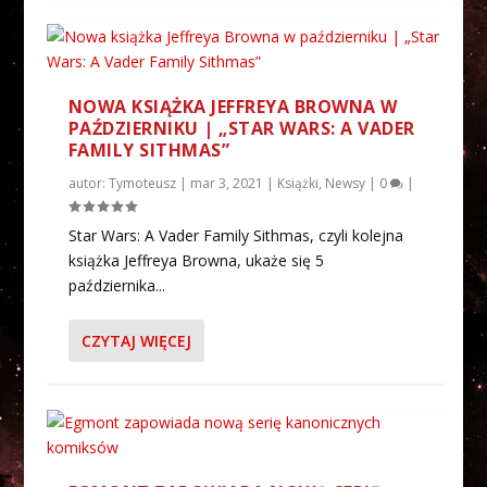
NOWA KSIĄŻKA JEFFREYA BROWNA W
PAŹDZIERNIKU | „STAR WARS: A VADER
FAMILY SITHMAS”
autor:
Tymoteusz
|
mar 3, 2021
|
Książki
,
Newsy
|
0
|
Star Wars: A Vader Family Sithmas, czyli kolejna
książka Jeffreya Browna, ukaże się 5
października...
CZYTAJ WIĘCEJ