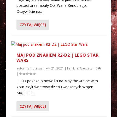
postaci oraz fabuły Obi-Wana Kenobiego.
Oczywiście na...
CZYTAJ WIĘCEJ
MAJ POD ZNAKIEM R2-D2 | LEGO STAR
WARS
autor:
Tymoteusz
|
kwi 21, 2021
|
Fan Life
,
Gadżety
|
0
|
LEGO pokazało nowości na May the 4th be with
You!, czyli światowy dzień Gwiezdnych Wojen.
MAJ POD...
CZYTAJ WIĘCEJ