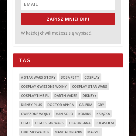
ZAPISZ MNIE! BIP!
W każdej chwili możesz się wypisać.
TAGI
A STAR WARS STORY
BOBA FETT
COSPLAY
COSPLAY GWIEZDNE WOJNY
COSPLAY STAR WARS
COSPLAYTIME.PL
DARTH VADER
DISNEY+
DISNEY PLUS
DOCTOR APHRA
GALERIA
GRY
GWIEZDNE WOJNY
HAN SOLO
KOMIKS
KSIĄŻKA
LEGO
LEGO STAR WARS
LEIA ORGANA
LUCASFILM
LUKE SKYWALKER
MANDALORIANIN
MARVEL