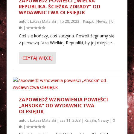
ZAPOWIEDŹ POWIEŚCI „WIELKA
REPUBLIKA. ŚCIEŻKA ZDRADY” OD
WYDAWNICTWA OLESIEJUK
autor:
Łukasz Matelski
|
lip 28, 2023
|
Książki
,
Newsy
|
0
|
Coś się kończy, coś zaczyna. Powoli żegnamy się
z pierwszą fazą Wielkiej Republiki, by jej miejsce...
CZYTAJ WIĘCEJ
ZAPOWIEDŹ WZNOWIENIA POWIEŚCI
„AHSOKA” OD WYDAWNICTWA
OLESIEJUK
autor:
Łukasz Matelski
|
cze 11, 2023
|
Książki
,
Newsy
|
0
|