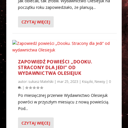
Jak obiecali, tak zrobili. Wydawnictwo Olesiejuk na
początku roku zapowiedziało, że planują...
CZYTAJ WIĘCEJ
ZAPOWIEDŹ POWIEŚCI „DOOKU.
STRACONY DLA JEDI” OD
WYDAWNICTWA OLESIEJUK
autor:
Łukasz Matelski
|
mar 25, 2023
|
Książki
,
Newsy
|
0
|
Po miesięcznej przerwie Wydawnictwo Olesiejuk
powróci w przyszłym miesiącu z nową powieścią.
Pod...
CZYTAJ WIĘCEJ