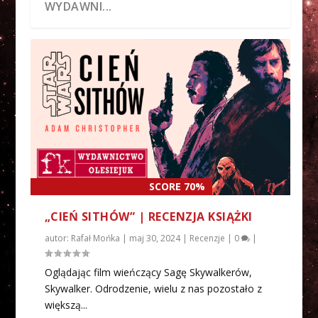
WYDAWNI...
SCORE 70%
ZAPOWIEDŹ POWIEŚCI „STAR WARS. Z
ZAPOWIEDŹ POWIEŚCI „CIEŃ SITHÓW”
ZAPOWIEDŹ POWIEŚCI „WIELKA
ZAPOWIEDŹ WZNOWIENIA POWIEŚCI
ZAPOWIEDŹ POWIEŚCI „DOOKU.
PEWNEGO PUN...
OD WY...
REPUBLIKA. ŚCIEŻK...
„AHSOKA”...
STRACONY DLA JEDI...
„CIEŃ SITHÓW” | RECENZJA KSIĄŻKI
autor:
Rafał Mońka
|
maj 30, 2024
|
Recenzje
|
0
|
Oglądając film wieńczący Sagę Skywalkerów,
Skywalker. Odrodzenie, wielu z nas pozostało z
większą...