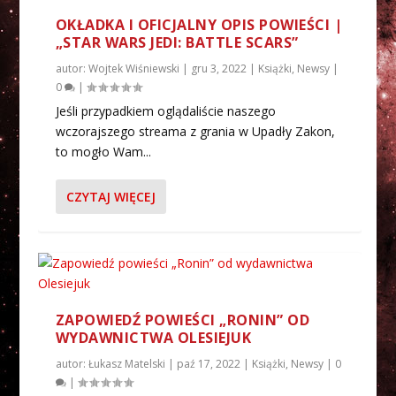
OKŁADKA I OFICJALNY OPIS POWIEŚCI |
„STAR WARS JEDI: BATTLE SCARS”
autor:
Wojtek Wiśniewski
|
gru 3, 2022
|
Książki
,
Newsy
|
0
|
Jeśli przypadkiem oglądaliście naszego
wczorajszego streama z grania w Upadły Zakon,
to mogło Wam...
CZYTAJ WIĘCEJ
ZAPOWIEDŹ POWIEŚCI „RONIN” OD
WYDAWNICTWA OLESIEJUK
autor:
Łukasz Matelski
|
paź 17, 2022
|
Książki
,
Newsy
|
0
|