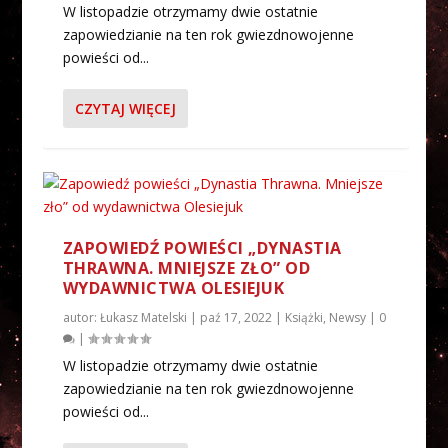
W listopadzie otrzymamy dwie ostatnie
zapowiedzianie na ten rok gwiezdnowojenne
powieści od...
CZYTAJ WIĘCEJ
ZAPOWIEDŹ POWIEŚCI „DYNASTIA
THRAWNA. MNIEJSZE ZŁO” OD
WYDAWNICTWA OLESIEJUK
autor:
Łukasz Matelski
|
paź 17, 2022
|
Książki
,
Newsy
|
0
|
W listopadzie otrzymamy dwie ostatnie
zapowiedzianie na ten rok gwiezdnowojenne
powieści od...