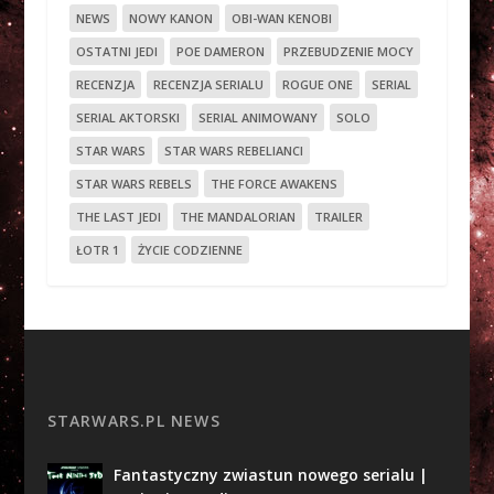
NEWS
NOWY KANON
OBI-WAN KENOBI
OSTATNI JEDI
POE DAMERON
PRZEBUDZENIE MOCY
RECENZJA
RECENZJA SERIALU
ROGUE ONE
SERIAL
SERIAL AKTORSKI
SERIAL ANIMOWANY
SOLO
STAR WARS
STAR WARS REBELIANCI
STAR WARS REBELS
THE FORCE AWAKENS
THE LAST JEDI
THE MANDALORIAN
TRAILER
ŁOTR 1
ŻYCIE CODZIENNE
STARWARS.PL NEWS
Fantastyczny zwiastun nowego serialu |