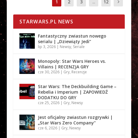
1
2
3
...
12
STARWARS.PL NEWS
Fantastyczny zwiastun nowego
serialu | „Dziewiąty Jedi”
lip 3, 2026
|
Newsy
,
Seriale
Monopoly: Star Wars Heroes vs.
Villains | RECENZJA GRY
cze 30, 2026
|
Gry
,
Recenzje
Star Wars: The Deckbuilding Game –
Rebelia i Imperium | ZAPOWIEDŹ
DODATKU DO GRY
cze 25, 2026
|
Gry
,
Newsy
Jest oficjalny zwiastun rozgrywki |
„Star Wars Zero Company”
cze 6, 2026
|
Gry
,
Newsy