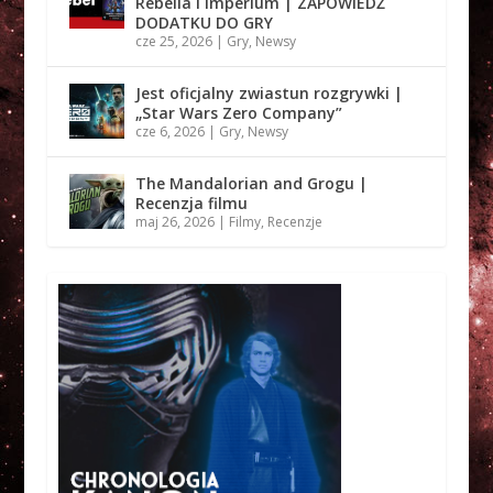
Rebelia i Imperium | ZAPOWIEDŹ
DODATKU DO GRY
cze 25, 2026
|
Gry
,
Newsy
Jest oficjalny zwiastun rozgrywki |
„Star Wars Zero Company”
cze 6, 2026
|
Gry
,
Newsy
The Mandalorian and Grogu |
Recenzja filmu
maj 26, 2026
|
Filmy
,
Recenzje