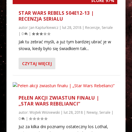
SCORE 97%
STAR WARS REBELS S04E12-13 |
RECENZJA SERIALU
autor:
Jan Kapturkiewicz
|
lut 28, 2018
|
Recenzje
,
Seriale
|
0
|
Jak tu zebrać myśli, a już tym bardziej ubrać je w
słowa, kiedy było się świadkiem tak...
CZYTAJ WIĘCEJ
PEŁEN AKCJI ZWIASTUN FINAŁU |
„STAR WARS REBELIANCI”
autor:
Wojtek Wiśniewski
|
lut 28, 2018
|
Newsy
,
Seriale
|
0
|
Już za kilka dni poznamy ostateczny los Lothal,