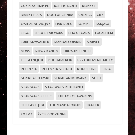
COSPLAYTIME.PL
DARTH VADER
DISNEY+
DISNEY PLUS
DOCTOR APHRA
GALERIA
GRY
GWIEZDNE WOJNY
HAN SOLO
KOMIKS
KSIĄŻKA
LEGO
LEGO STAR WARS
LEIA ORGANA
LUCASFILM
LUKE SKYWALKER
MANDALORIANIN
MARVEL
NEWS
NOWY KANON
OBI-WAN KENOBI
OSTATNI JEDI
POE DAMERON
PRZEBUDZENIE MOCY
RECENZJA
RECENZJA SERIALU
ROGUE ONE
SERIAL
SERIAL AKTORSKI
SERIAL ANIMOWANY
SOLO
STAR WARS
STAR WARS REBELIANCI
STAR WARS REBELS
THE FORCE AWAKENS
THE LAST JEDI
THE MANDALORIAN
TRAILER
ŁOTR 1
ŻYCIE CODZIENNE