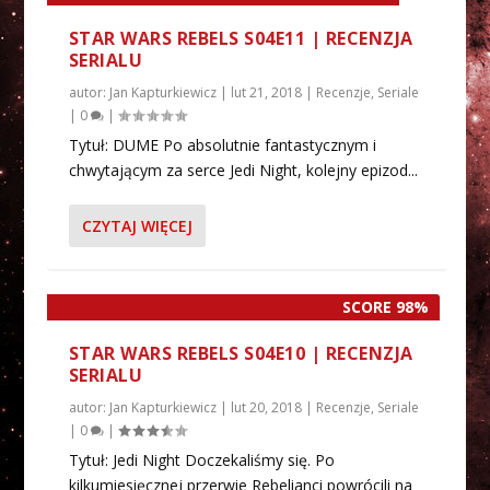
STAR WARS REBELS S04E11 | RECENZJA
SERIALU
autor:
Jan Kapturkiewicz
|
lut 21, 2018
|
Recenzje
,
Seriale
|
0
|
Tytuł: DUME Po absolutnie fantastycznym i
chwytającym za serce Jedi Night, kolejny epizod...
CZYTAJ WIĘCEJ
SCORE 98%
STAR WARS REBELS S04E10 | RECENZJA
SERIALU
autor:
Jan Kapturkiewicz
|
lut 20, 2018
|
Recenzje
,
Seriale
|
0
|
Tytuł: Jedi Night Doczekaliśmy się. Po
kilkumiesięcznej przerwie Rebelianci powrócili na