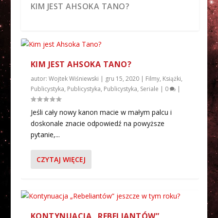
KIM JEST AHSOKA TANO?
KIM JEST AHSOKA TANO?
autor:
Wojtek Wiśniewski
|
gru 15, 2020
|
Filmy
,
Książki
,
Publicystyka
,
Publicystyka
,
Publicystyka
,
Seriale
|
0
|
Jeśli cały nowy kanon macie w małym palcu i
doskonale znacie odpowiedź na powyższe
pytanie,...
PODSUMOWANIE ROKU 2018 W
ULUBIENI REBELIANCI | KONKURS
TOP 10 „REBELIANTÓW”, CZYLI
STAR WARS REBELS S04E14-15 |
STAR WARS REBELS S04E12-13 |
ODLEGŁEJ GALAKTYCE
ZAKOŃCZONY
NAJLEPSZE ...
RECENZJA SERIALU
RECENZJA SERIALU
CZYTAJ WIĘCEJ
KONTYNUACJA „REBELIANTÓW”