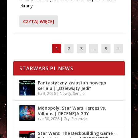
ekrany...
CZYTAJ WIĘCEJ
1
2
3
...
9
STARWARS.PL NEWS
Fantastyczny zwiastun nowego
serialu | „Dziewiąty Jedi”
lip 3, 2026
|
Newsy
,
Seriale
Monopoly: Star Wars Heroes vs.
Villains | RECENZJA GRY
cze 30, 2026
|
Gry
,
Recenzje
Star Wars: The Deckbuilding Game –