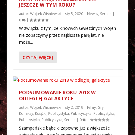
JESZCZE W TYM ROKU?
autor:
Wojtek Wiśniewski
|
sty 5, 2020
|
Newsy
,
Seriale
|
0
|
W związku z tym, że kinowych Gwiezdnych Wojen
nie zobaczymy przez najbliższe parę lat, nie
może...
CZYTAJ WIĘCEJ
PODSUMOWANIE ROKU 2018 W
ODLEGŁEJ GALAKTYCE
autor:
Wojtek Wiśniewski
|
sty 2, 2019
|
Filmy
,
Gry
,
Komiksy
,
Książki
,
Publicystyka
,
Publicystyka
,
Publicystyka
,
Publicystyka
,
Publicystyka
,
Seriale
|
0
|
Szampańskie bąbelki zapewne już z większości
głów uleciały, a pofajerwerkowe śmieci zaczęły