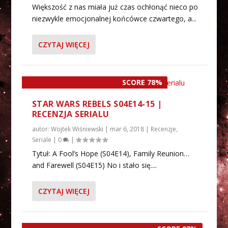
Większość z nas miała już czas ochłonąć nieco po
niezwykle emocjonalnej końcówce czwartego, a...
CZYTAJ WIĘCEJ
SCORE 78%
STAR WARS REBELS S04E14-15 |
RECENZJA SERIALU
autor:
Wojtek Wiśniewski
|
mar 6, 2018
|
Recenzje
,
Seriale
|
0
|
Tytuł: A Fool’s Hope (S04E14), Family Reunion…
and Farewell (S04E15) No i stało się....
CZYTAJ WIĘCEJ