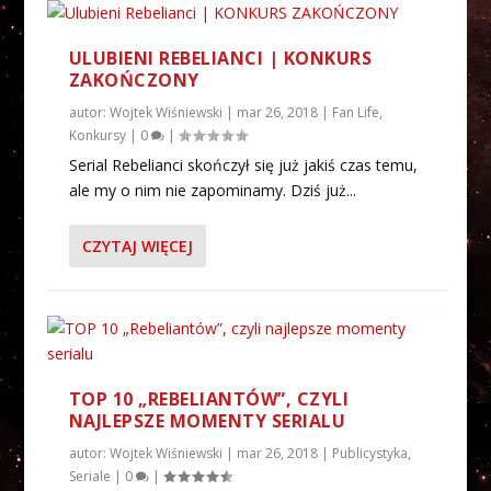
ULUBIENI REBELIANCI | KONKURS
ZAKOŃCZONY
autor:
Wojtek Wiśniewski
|
mar 26, 2018
|
Fan Life
,
Konkursy
|
0
|
Serial Rebelianci skończył się już jakiś czas temu,
ale my o nim nie zapominamy. Dziś już...
CZYTAJ WIĘCEJ
TOP 10 „REBELIANTÓW”, CZYLI
NAJLEPSZE MOMENTY SERIALU
autor:
Wojtek Wiśniewski
|
mar 26, 2018
|
Publicystyka
,
Seriale
|
0
|