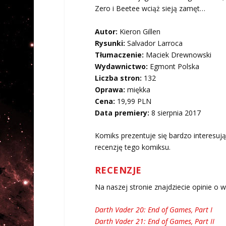
Zero i Beetee wciąż sieją zamęt…
Autor:
Kieron Gillen
Rysunki:
Salvador Larroca
Tłumaczenie:
Maciek Drewnowski
Wydawnictwo:
Egmont Polska
Liczba stron:
132
Oprawa:
miękka
Cena:
19,99 PLN
Data premiery:
8 sierpnia 2017
Komiks prezentuje się bardzo interesuj
recenzję tego komiksu.
RECENZJE
Na naszej stronie znajdziecie opinie o 
Darth Vader 20: End of Games, Part I
Darth Vader 21: End of Games, Part II