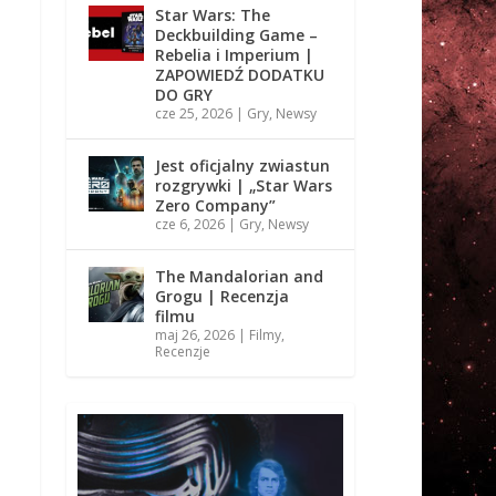
Star Wars: The
Deckbuilding Game –
Rebelia i Imperium |
ZAPOWIEDŹ DODATKU
DO GRY
cze 25, 2026
|
Gry
,
Newsy
Jest oficjalny zwiastun
rozgrywki | „Star Wars
Zero Company”
cze 6, 2026
|
Gry
,
Newsy
The Mandalorian and
Grogu | Recenzja
filmu
maj 26, 2026
|
Filmy
,
Recenzje