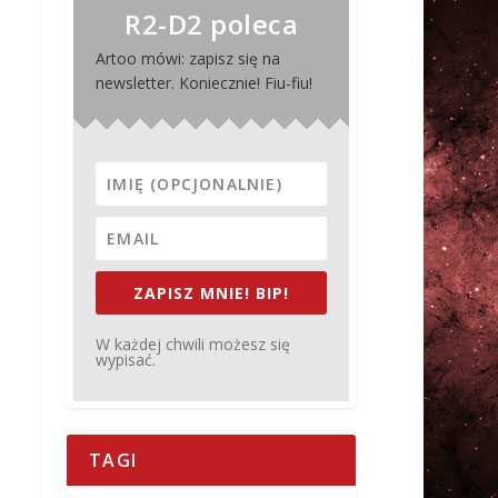
R2-D2 poleca
Artoo mówi: zapisz się na
newsletter. Koniecznie! Fiu-fiu!
ZAPISZ MNIE! BIP!
W każdej chwili możesz się
wypisać.
TAGI