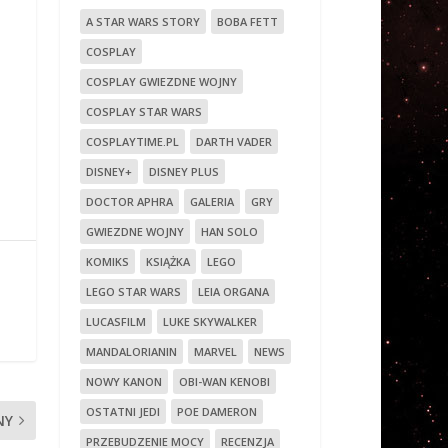
A STAR WARS STORY
BOBA FETT
COSPLAY
COSPLAY GWIEZDNE WOJNY
COSPLAY STAR WARS
COSPLAYTIME.PL
DARTH VADER
DISNEY+
DISNEY PLUS
DOCTOR APHRA
GALERIA
GRY
GWIEZDNE WOJNY
HAN SOLO
KOMIKS
KSIĄŻKA
LEGO
LEGO STAR WARS
LEIA ORGANA
LUCASFILM
LUKE SKYWALKER
MANDALORIANIN
MARVEL
NEWS
NOWY KANON
OBI-WAN KENOBI
OSTATNI JEDI
POE DAMERON
NY
PRZEBUDZENIE MOCY
RECENZJA