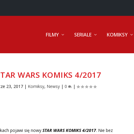
FILMY
SERIALE
KOMIKSY
TAR WARS KOMIKS 4/2017
cze 23, 2017
|
Komiksy
,
Newsy
|
0
|
oskach pojawi się nowy
STAR WARS KOMIKS 4/2017
. Nie bez