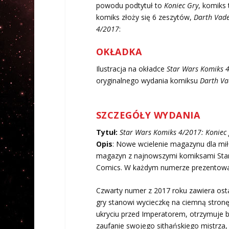
powodu podtytuł to
Koniec Gry
, komiks
komiks złoży się 6 zeszytów,
Darth Vad
4/2017
:
OKŁADKA
Ilustracja na okładce
Star Wars Komiks 
oryginalnego wydania komiksu
Darth Va
SZCZEGÓŁY WYDANIA
Tytuł:
Star Wars Komiks 4/2017: Koniec 
Opis
:
Nowe wcielenie magazynu dla mił
magazyn z najnowszymi komiksami Sta
Comics. W każdym numerze prezentowa
Czwarty numer z 2017 roku zawiera osta
gry stanowi wycieczkę na ciemną stronę
ukryciu przed Imperatorem, otrzymuje b
zaufanie swojego sithańskiego mistrza,