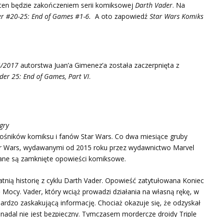
 ten będzie zakończeniem serii komiksowej
Darth Vader
. Na
er #20-25: End of Games #1-6.
A oto zapowiedź
Star Wars Komiks
4/2017
autorstwa Juan’a Gimenez’a została zaczerpnięta z
der 25: End of Games, Part VI
.
gry
ośników komiksu i fanów Star Wars. Co dwa miesiące gruby
r Wars, wydawanymi od 2015 roku przez wydawnictwo Marvel
ne są zamknięte opowieści komiksowe.
tnią historię z cyklu Darth Vader. Opowieść zatytułowana Koniec
 Mocy. Vader, który wciąż prowadzi działania na własną rękę, w
ardzo zaskakującą informację. Chociaż okazuje się, że odzyskał
 nadal nie jest bezpieczny. Tymczasem mordercze droidy Triple