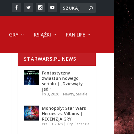
GRY
KSIĄŻKI
FAN LIFE
STARWARS.PL NEWS
Fantastyczny
zwiastun nowego
serialu | „Dziewiąty
Jedi”
lip 3, 2026
|
Newsy
,
Seriale
Monopoly: Star Wars
Heroes vs. Villains |
RECENZJA GRY
cze 30, 2026
|
Gry
,
Recenzje