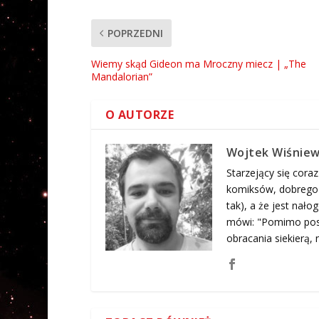
POPRZEDNI
Wiemy skąd Gideon ma Mroczny miecz | „The
Mandalorian”
O AUTORZE
Wojtek Wiśniew
Starzejący się coraz
komiksów, dobrego j
tak), a że jest nał
mówi: "Pomimo posi
obracania siekierą, n