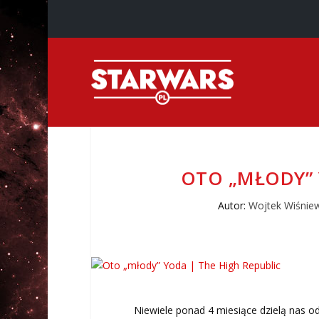
OTO „MŁODY” 
Autor:
Wojtek Wiśnie
Niewiele ponad 4 miesiące dzielą nas o