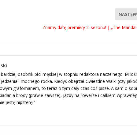
NASTĘP
Znamy datę premiery 2. sezonu! | „The Mandal
ski
 bardziej osobnik płci męskiej w stopniu redaktora naczelnego. Miłoś
edzenia i mocnego rocka. Kiedyś obejrzał Gwiezdne Walki (czy jako
ogowym grafomanem, to teraz o tym cały czas coś pisze. A sam o sob
adania brody (prawie zawsze), jazdy na rowerze i całkiem wprawne
ie jestę hipsterę!"