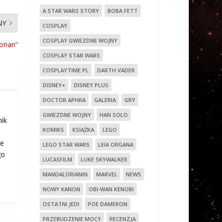
A STAR WARS STORY
BOBA FETT
NY
COSPLAY
COSPLAY GWIEZDNE WOJNY
orian”
COSPLAY STAR WARS
COSPLAYTIME.PL
DARTH VADER
DISNEY+
DISNEY PLUS
DOCTOR APHRA
GALERIA
GRY
GWIEZDNE WOJNY
HAN SOLO
nik
KOMIKS
KSIĄŻKA
LEGO
ś
ie
LEGO STAR WARS
LEIA ORGANA
go
LUCASFILM
LUKE SKYWALKER
MANDALORIANIN
MARVEL
NEWS
NOWY KANON
OBI-WAN KENOBI
OSTATNI JEDI
POE DAMERON
PRZEBUDZENIE MOCY
RECENZJA