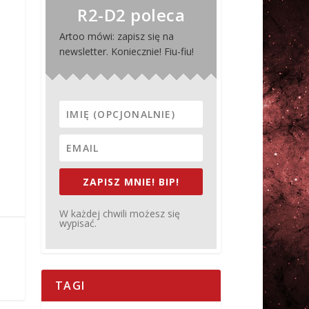
R2-D2 poleca
Artoo mówi: zapisz się na
newsletter. Koniecznie! Fiu-fiu!
ZAPISZ MNIE! BIP!
W każdej chwili możesz się
wypisać.
TAGI