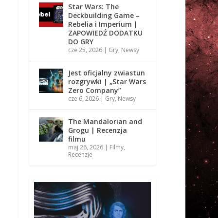
Star Wars: The
Deckbuilding Game –
Rebelia i Imperium |
ZAPOWIEDŹ DODATKU
DO GRY
cze 25, 2026
|
Gry
,
Newsy
Jest oficjalny zwiastun
rozgrywki | „Star Wars
Zero Company”
cze 6, 2026
|
Gry
,
Newsy
The Mandalorian and
Grogu | Recenzja
filmu
maj 26, 2026
|
Filmy
,
Recenzje