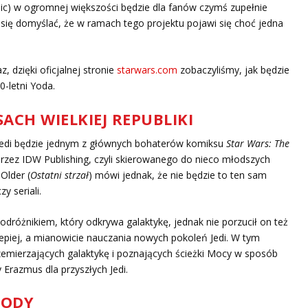
blic) w ogromnej większości będzie dla fanów czymś zupełnie
się domyślać, że w ramach tego projektu pojawi się choć jedna
, dzięki oficjalnej stronie
starwars.com
zobaczyliśmy, jak będzie
-letni Yoda.
ACH WIELKIEJ REPUBLIKI
y Jedi będzie jednym z głównych bohaterów komiksu
Star Wars: The
ez IDW Publishing, czyli skierowanego do nieco młodszych
Older (
Ostatni strzał
) mówi jednak, że nie będzie to ten sam
 seriali.
podróżnikiem, który odkrywa galaktykę, jednak nie porzucił on też
epiej, a mianowicie nauczania nowych pokoleń Jedi. W tym
emierzających galaktykę i poznających ścieżki Mocy w sposób
 Erazmus dla przyszłych Jedi.
YODY