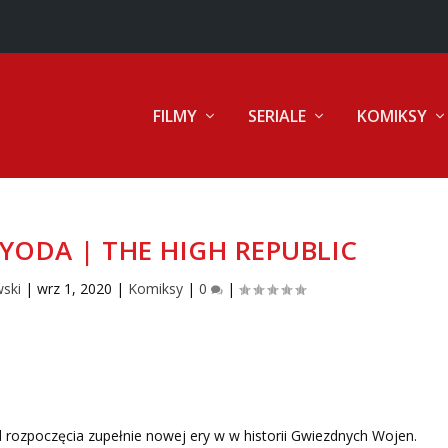
FILMY
SERIALE
KOMIKSY
YODA | THE HIGH REPUBLIC
wski
|
wrz 1, 2020
|
Komiksy
|
0
|
d rozpoczęcia zupełnie nowej ery w w historii Gwiezdnych Wojen.