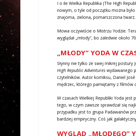
I o ile Wielka Republika (The High Repu
nowym, o tyle od początku mozna było 
znajoma, zielona, pomarszczona twarz.
Mowa oczywiście o Mistrzu Yodzie. Teraz
wyglądał „młody”, bo zaledwie około 700
„MŁODY” YODA W CZAS
Słynny nie tylko ze swej mikrej postur
High Republic Adventures
wydawanego prz
czytelników. Autor komiksu, Daniel José 
mędrzec, którego pamiętamy z filmów czy
W czasach Wielkiej Republiki Yoda jest 
tego, w czym zawsze sprawdzał się najl
przypadku jest to grupa Padawanów prz
bardziej empiryczny. Coś jak galaktyczny
WYGLĄD „MŁODEGO” 