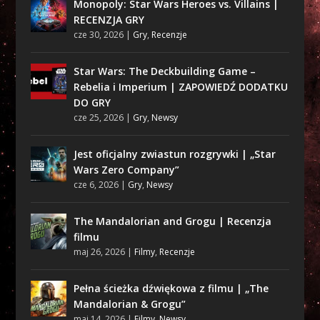
Monopoly: Star Wars Heroes vs. Villains |
RECENZJA GRY
cze 30, 2026
|
Gry
,
Recenzje
Star Wars: The Deckbuilding Game –
Rebelia i Imperium | ZAPOWIEDŹ DODATKU
DO GRY
cze 25, 2026
|
Gry
,
Newsy
Jest oficjalny zwiastun rozgrywki | „Star
Wars Zero Company”
cze 6, 2026
|
Gry
,
Newsy
The Mandalorian and Grogu | Recenzja
filmu
maj 26, 2026
|
Filmy
,
Recenzje
Pełna ścieżka dźwiękowa z filmu | „The
Mandalorian & Grogu”
maj 14, 2026
|
Filmy
,
Newsy