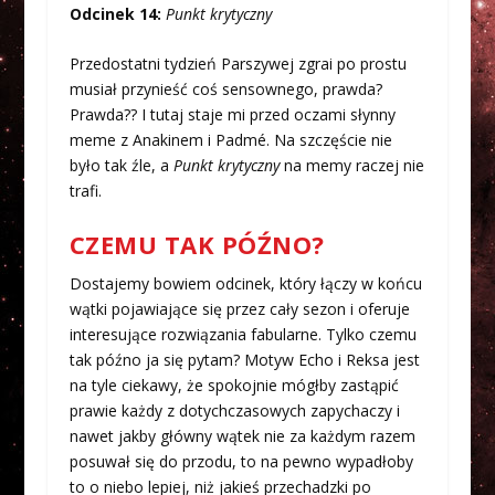
Odcinek 14:
Punkt krytyczny
Przedostatni tydzień Parszywej zgrai po prostu
musiał przynieść coś sensownego, prawda?
Prawda?? I tutaj staje mi przed oczami słynny
meme z Anakinem i Padmé. Na szczęście nie
było tak źle, a
Punkt krytyczny
na memy raczej nie
trafi.
CZEMU TAK PÓŹNO?
Dostajemy bowiem odcinek, który łączy w końcu
wątki pojawiające się przez cały sezon i oferuje
interesujące rozwiązania fabularne. Tylko czemu
tak późno ja się pytam? Motyw Echo i Reksa jest
na tyle ciekawy, że spokojnie mógłby zastąpić
prawie każdy z dotychczasowych zapychaczy i
nawet jakby główny wątek nie za każdym razem
posuwał się do przodu, to na pewno wypadłoby
to o niebo lepiej, niż jakieś przechadzki po