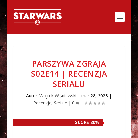
PARSZYWA ZGRAJA
S02E14 | RECENZJA
SERIALU
Autor:
Wojtek Wiśniewski
|
mar 28, 2023
|
Recenzje
,
Seriale
|
0
|
SCORE 80%
SCORE 80%