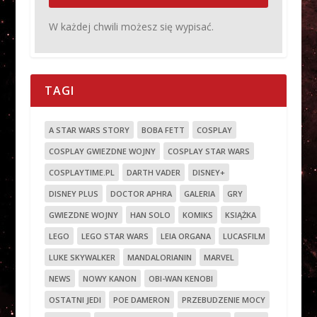
W każdej chwili możesz się wypisać.
TAGI
A STAR WARS STORY
BOBA FETT
COSPLAY
COSPLAY GWIEZDNE WOJNY
COSPLAY STAR WARS
COSPLAYTIME.PL
DARTH VADER
DISNEY+
DISNEY PLUS
DOCTOR APHRA
GALERIA
GRY
GWIEZDNE WOJNY
HAN SOLO
KOMIKS
KSIĄŻKA
LEGO
LEGO STAR WARS
LEIA ORGANA
LUCASFILM
LUKE SKYWALKER
MANDALORIANIN
MARVEL
NEWS
NOWY KANON
OBI-WAN KENOBI
OSTATNI JEDI
POE DAMERON
PRZEBUDZENIE MOCY