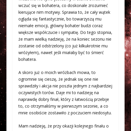
wczuć się w bohatera, co doskonale zrozumieć
kierujące nim motywy. Sprawia to, że cały wątek
ogląda się fantastycznie, bo towarzyszą mu
niemałe emocji, główny bohater budzi coraz
większe współczucie i sympatię. Do tego stopnia,
że mam wielką nadzieję, że na koniec sezonu nie
zostanie od odstrzelony (co już kilkukrotnie mu
wróżyłem), nawet jeśli miałaby być to śmierć
bohatera.
A skoro już o moich wróżbach mowa, to
ogromnie się cieszę, że jednak się one nie
sprawdziły i akcja nie poszła jednym z najbardziej
oczywistych torów. Daje mi to nadzieję na
naprawdę dobry finał, który z łatwością przebije
to, co otrzymaliśmy w pierwszym sezonie, a co
mnie osobiście zostawiło z poczuciem niedosytu.
Mam nadzieję, że przy okazji kolejnego finału o