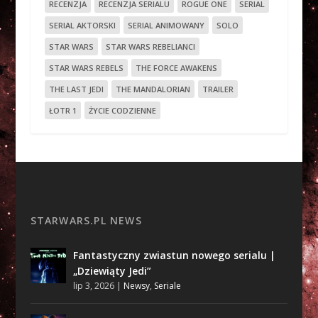
RECENZJA
RECENZJA SERIALU
ROGUE ONE
SERIAL
SERIAL AKTORSKI
SERIAL ANIMOWANY
SOLO
STAR WARS
STAR WARS REBELIANCI
STAR WARS REBELS
THE FORCE AWAKENS
THE LAST JEDI
THE MANDALORIAN
TRAILER
ŁOTR 1
ŻYCIE CODZIENNE
STARWARS.PL NEWS
Fantastyczny zwiastun nowego serialu |
„Dziewiąty Jedi”
lip 3, 2026
|
Newsy
,
Seriale