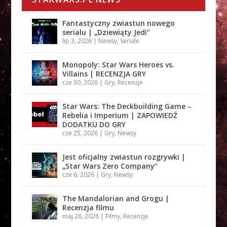
Fantastyczny zwiastun nowego
serialu | „Dziewiąty Jedi”
lip 3, 2026
|
Newsy
,
Seriale
Monopoly: Star Wars Heroes vs.
Villains | RECENZJA GRY
cze 30, 2026
|
Gry
,
Recenzje
Star Wars: The Deckbuilding Game –
Rebelia i Imperium | ZAPOWIEDŹ
DODATKU DO GRY
cze 25, 2026
|
Gry
,
Newsy
Jest oficjalny zwiastun rozgrywki |
„Star Wars Zero Company”
cze 6, 2026
|
Gry
,
Newsy
The Mandalorian and Grogu |
Recenzja filmu
maj 26, 2026
|
Filmy
,
Recenzje