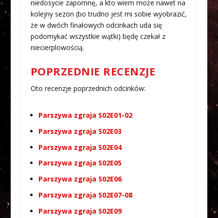
niedosycie zapomnę, a kto wiem może nawet na
kolejny sezon (bo trudno jest mi sobie wyobrazić,
że w dwóch finałowych odcinkach uda się
podomykać wszystkie wątki) będę czekał z
niecierplowością.
POPRZEDNIE RECENZJE
Oto recenzje poprzednich odcinków:
Parszywa zgraja S02E01-02
Parszywa zgraja S02E03
Parszywa zgraja S02E04
Parszywa zgraja S02E05
Parszywa zgraja S02E06
Parszywa zgraja S02E07-08
Parszywa zgraja S02E09