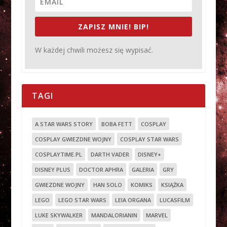
ZAPISZ MNIE! BIP!
W każdej chwili możesz się wypisać.
TAGI
A STAR WARS STORY
BOBA FETT
COSPLAY
COSPLAY GWIEZDNE WOJNY
COSPLAY STAR WARS
COSPLAYTIME.PL
DARTH VADER
DISNEY+
DISNEY PLUS
DOCTOR APHRA
GALERIA
GRY
GWIEZDNE WOJNY
HAN SOLO
KOMIKS
KSIĄŻKA
LEGO
LEGO STAR WARS
LEIA ORGANA
LUCASFILM
LUKE SKYWALKER
MANDALORIANIN
MARVEL