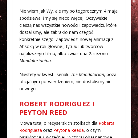
Nie wiem jak Wy, ale my po tegorocznym 4 maja
spodziewaliśmy się nieco więcej. Oczywiście
cieszą nas wszystkie nowości i zapowiedzi, które
dostaliśmy, ale zabrakło nam czegoś
konkretniejszego. Zapowiedzi nowej animacji z
Ahsoką w roli głównej, tytułu lub twórców
najbliższego filmu, albo zwiastuna 2. sezonu
Mandalorianina
.
Niestety w kwestii serialu
The Mandalorian
, poza
oficjalnym potwierdzeniem, nie dostaliśmy nic
nowego.
ROBERT RODRIGUEZ I
PEYTON REED
Mowa tutaj o reżyserskich stołkach dla
Roberta
Rodrigueza
oraz
Peytona Reeda
, o czym
pisaliśmy już wcześniej. Wczoraj obaj panowie