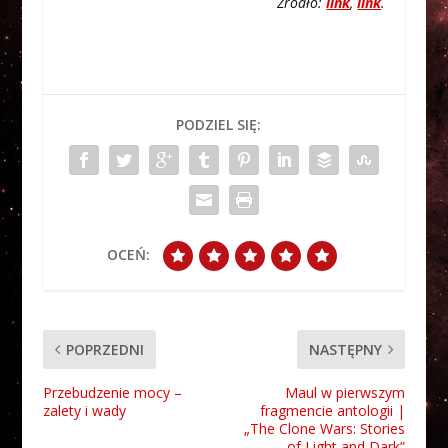
Źródło:
link
,
link
.
PODZIEL SIĘ:
OCEŃ:
POPRZEDNI
NASTĘPNY
Przebudzenie mocy –
Maul w pierwszym
zalety i wady
fragmencie antologii |
„The Clone Wars: Stories
of Light and Dark”