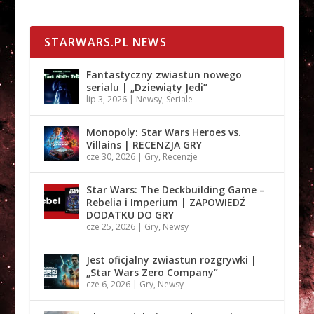
STARWARS.PL NEWS
Fantastyczny zwiastun nowego
serialu | „Dziewiąty Jedi”
lip 3, 2026
|
Newsy
,
Seriale
Monopoly: Star Wars Heroes vs.
Villains | RECENZJA GRY
cze 30, 2026
|
Gry
,
Recenzje
Star Wars: The Deckbuilding Game –
Rebelia i Imperium | ZAPOWIEDŹ
DODATKU DO GRY
cze 25, 2026
|
Gry
,
Newsy
Jest oficjalny zwiastun rozgrywki |
„Star Wars Zero Company”
cze 6, 2026
|
Gry
,
Newsy