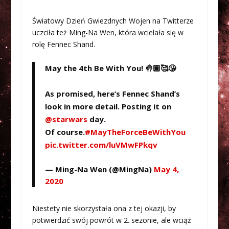
Światowy Dzień Gwiezdnych Wojen na Twitterze
uczciła też Ming-Na Wen, która wcielała się w
rolę Fennec Shand.
May the 4th Be With You! 🤚🏼🥰😘
As promised, here’s Fennec Shand’s
look in more detail. Posting it on
@starwars
day.
Of course.
#MayTheForceBeWithYou
pic.twitter.com/luVMwFPkqv
— Ming-Na Wen (@MingNa)
May 4,
2020
Niestety nie skorzystała ona z tej okazji, by
potwierdzić swój powrót w 2. sezonie, ale wciąż