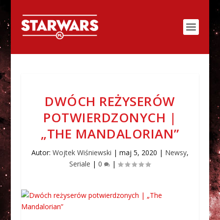
DWÓCH REŻYSERÓW
POTWIERDZONYCH |
„THE MANDALORIAN”
Autor:
Wojtek Wiśniewski
|
maj 5, 2020
|
Newsy
,
Seriale
|
0
|