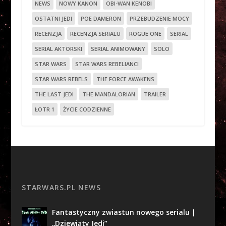
NEWS
NOWY KANON
OBI-WAN KENOBI
OSTATNI JEDI
POE DAMERON
PRZEBUDZENIE MOCY
RECENZJA
RECENZJA SERIALU
ROGUE ONE
SERIAL
SERIAL AKTORSKI
SERIAL ANIMOWANY
SOLO
STAR WARS
STAR WARS REBELIANCI
STAR WARS REBELS
THE FORCE AWAKENS
THE LAST JEDI
THE MANDALORIAN
TRAILER
ŁOTR 1
ŻYCIE CODZIENNE
STARWARS.PL NEWS
Fantastyczny zwiastun nowego serialu |
„Dziewiąty Jedi”