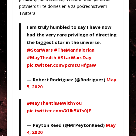
potwierdzili te doniesienia za pośrednictwem
Twittera.
I am truly humbled to say I have now
had the very rare privilege of directing
the biggest star in the universe.
@StarWars
#TheMandalorian
#MayThe4th
#StarWarsDay
pic.twitter.com/pcmzOHfgaW
— Robert Rodriguez (@Rodriguez)
May
5, 2020
#MayThe4thBeWithYou
pic.twitter.com/XUk5Xfs0JE
— Peyton Reed (@MrPeytonReed)
May
4, 2020