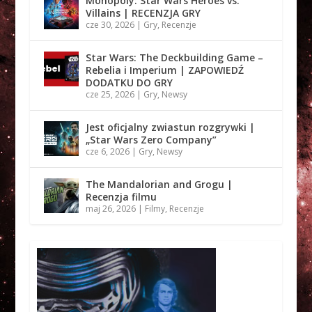
Monopoly: Star Wars Heroes vs.
Villains | RECENZJA GRY
cze 30, 2026
|
Gry
,
Recenzje
Star Wars: The Deckbuilding Game –
Rebelia i Imperium | ZAPOWIEDŹ
DODATKU DO GRY
cze 25, 2026
|
Gry
,
Newsy
Jest oficjalny zwiastun rozgrywki |
„Star Wars Zero Company”
cze 6, 2026
|
Gry
,
Newsy
The Mandalorian and Grogu |
Recenzja filmu
maj 26, 2026
|
Filmy
,
Recenzje