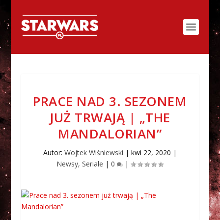
PRACE NAD 3. SEZONEM
JUŻ TRWAJĄ | „THE
MANDALORIAN”
Autor:
Wojtek Wiśniewski
|
kwi 22, 2020
|
Newsy
,
Seriale
|
0
|