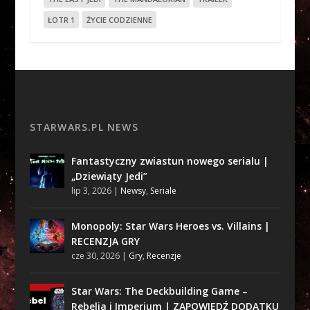
ŁOTR 1
ŻYCIE CODZIENNE
STARWARS.PL NEWS
Fantastyczny zwiastun nowego serialu |
„Dziewiąty Jedi”
lip 3, 2026
|
Newsy
,
Seriale
Monopoly: Star Wars Heroes vs. Villains |
RECENZJA GRY
cze 30, 2026
|
Gry
,
Recenzje
Star Wars: The Deckbuilding Game –
Rebelia i Imperium | ZAPOWIEDŹ DODATKU