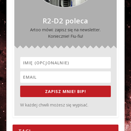
R2-D2 poleca
Artoo mówi: zapisz się na newsletter.
Koniecznie! Fiu-fiu!
ZAPISZ MNIE! BIP!
W każdej chwili możesz się wypisać.