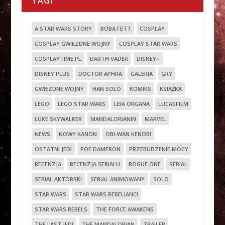
TAGI
A STAR WARS STORY
BOBA FETT
COSPLAY
COSPLAY GWIEZDNE WOJNY
COSPLAY STAR WARS
COSPLAYTIME.PL
DARTH VADER
DISNEY+
DISNEY PLUS
DOCTOR APHRA
GALERIA
GRY
GWIEZDNE WOJNY
HAN SOLO
KOMIKS
KSIĄŻKA
LEGO
LEGO STAR WARS
LEIA ORGANA
LUCASFILM
LUKE SKYWALKER
MANDALORIANIN
MARVEL
NEWS
NOWY KANON
OBI-WAN KENOBI
OSTATNI JEDI
POE DAMERON
PRZEBUDZENIE MOCY
RECENZJA
RECENZJA SERIALU
ROGUE ONE
SERIAL
SERIAL AKTORSKI
SERIAL ANIMOWANY
SOLO
STAR WARS
STAR WARS REBELIANCI
STAR WARS REBELS
THE FORCE AWAKENS
THE LAST JEDI
THE MANDALORIAN
TRAILER