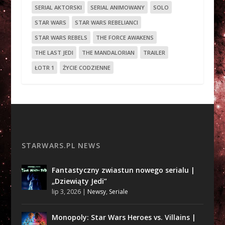
SERIAL AKTORSKI
SERIAL ANIMOWANY
SOLO
STAR WARS
STAR WARS REBELIANCI
STAR WARS REBELS
THE FORCE AWAKENS
THE LAST JEDI
THE MANDALORIAN
TRAILER
ŁOTR 1
ŻYCIE CODZIENNE
STARWARS.PL NEWS
Fantastyczny zwiastun nowego serialu |
„Dziewiąty Jedi”
lip 3, 2026
|
Newsy
,
Seriale
Monopoly: Star Wars Heroes vs. Villains |