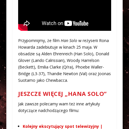
Przypomnijmy, że film
Han Solo
w reżyserii Rona
Howarda zadebiutuje w kinach 25 maja. W
obsadzie są Alden Ehrenreich (Han Solo), Donald
Glover (Lando Calrissian), Woody Harrelson
(Beckett), Emilia Clarke (Qi’ra), Phoebe Waller-
Bridge (L3-37), Thandie Newton (Val) oraz Joonas
Suotamo jako Chewbacca.
JESZCZE WIĘCEJ „HANA SOLO”
Jak zawsze polecamy wam też inne artykuły
dotyczące nadchodzącego filmu:
Kolejny ekscytujący spot telewizyjny |