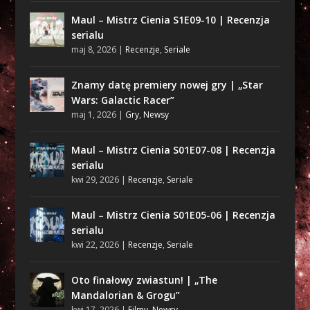
Maul – Mistrz Cienia S1E09-10 | Recenzja
serialu
maj 8, 2026
|
Recenzje
,
Seriale
Znamy datę premiery nowej gry | „Star
Wars: Galactic Racer”
maj 1, 2026
|
Gry
,
Newsy
Maul – Mistrz Cienia S01E07-08 | Recenzja
serialu
kwi 29, 2026
|
Recenzje
,
Seriale
Maul – Mistrz Cienia S01E05-06 | Recenzja
serialu
kwi 22, 2026
|
Recenzje
,
Seriale
Oto finałowy zwiastun! | „The
Mandalorian & Grogu”
kwi 17, 2026
|
Filmy
,
Newsy