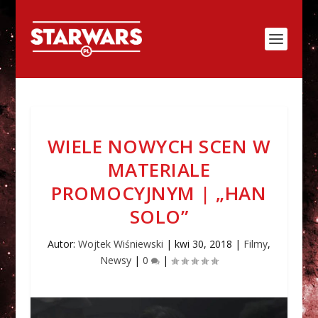
WIELE NOWYCH SCEN W
MATERIALE
PROMOCYJNYM | „HAN
SOLO”
Autor:
Wojtek Wiśniewski
|
kwi 30, 2018
|
Filmy
,
Newsy
|
0
|