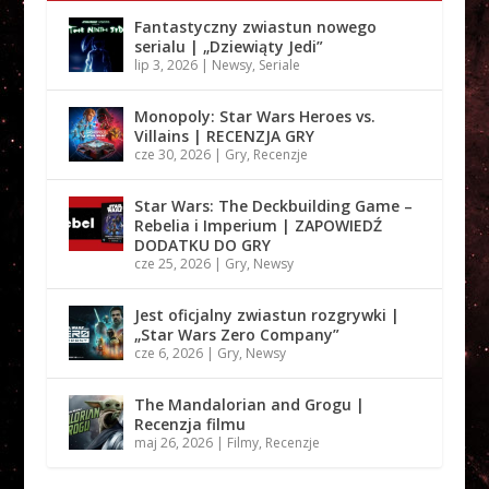
Fantastyczny zwiastun nowego
serialu | „Dziewiąty Jedi”
lip 3, 2026
|
Newsy
,
Seriale
Monopoly: Star Wars Heroes vs.
Villains | RECENZJA GRY
cze 30, 2026
|
Gry
,
Recenzje
Star Wars: The Deckbuilding Game –
Rebelia i Imperium | ZAPOWIEDŹ
DODATKU DO GRY
cze 25, 2026
|
Gry
,
Newsy
Jest oficjalny zwiastun rozgrywki |
„Star Wars Zero Company”
cze 6, 2026
|
Gry
,
Newsy
The Mandalorian and Grogu |
Recenzja filmu
maj 26, 2026
|
Filmy
,
Recenzje