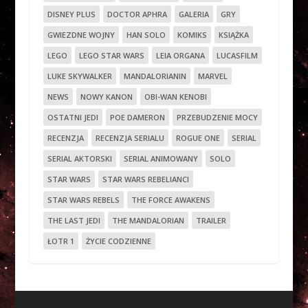
DISNEY PLUS
DOCTOR APHRA
GALERIA
GRY
GWIEZDNE WOJNY
HAN SOLO
KOMIKS
KSIĄŻKA
LEGO
LEGO STAR WARS
LEIA ORGANA
LUCASFILM
LUKE SKYWALKER
MANDALORIANIN
MARVEL
NEWS
NOWY KANON
OBI-WAN KENOBI
OSTATNI JEDI
POE DAMERON
PRZEBUDZENIE MOCY
RECENZJA
RECENZJA SERIALU
ROGUE ONE
SERIAL
SERIAL AKTORSKI
SERIAL ANIMOWANY
SOLO
STAR WARS
STAR WARS REBELIANCI
STAR WARS REBELS
THE FORCE AWAKENS
THE LAST JEDI
THE MANDALORIAN
TRAILER
ŁOTR 1
ŻYCIE CODZIENNE