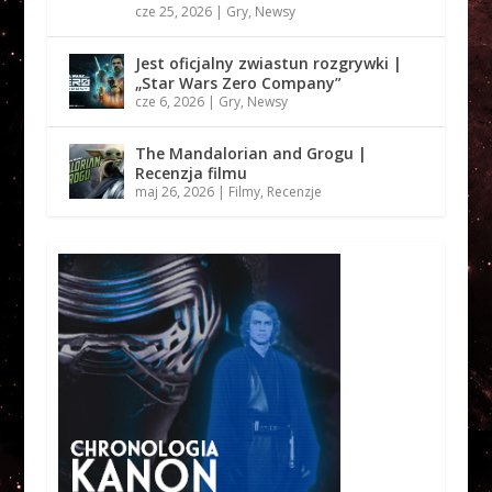
cze 25, 2026
|
Gry
,
Newsy
Jest oficjalny zwiastun rozgrywki |
„Star Wars Zero Company”
cze 6, 2026
|
Gry
,
Newsy
The Mandalorian and Grogu |
Recenzja filmu
maj 26, 2026
|
Filmy
,
Recenzje