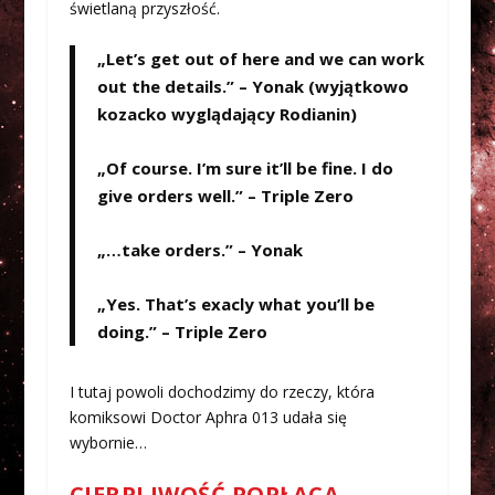
świetlaną przyszłość.
„Let’s get out of here and we can work
out the details.” – Yonak (wyjątkowo
kozacko wyglądający Rodianin)
„Of course. I’m sure it’ll be fine. I do
give orders well.” – Triple Zero
„…take orders.” – Yonak
„Yes. That’s exacly what you’ll be
doing.” – Triple Zero
I tutaj powoli dochodzimy do rzeczy, która
komiksowi Doctor Aphra 013 udała się
wybornie…
CIERPLIWOŚĆ POPŁACA