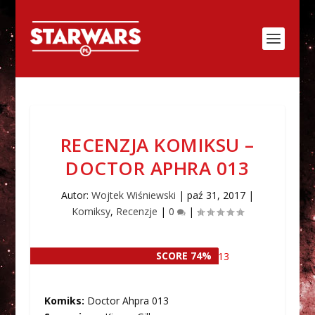
RECENZJA KOMIKSU –
DOCTOR APHRA 013
Autor:
Wojtek Wiśniewski
|
paź 31, 2017
|
Komiksy
,
Recenzje
|
0
|
SCORE 74%
SCORE 74%
K
omiks:
Doctor Ahpra 013