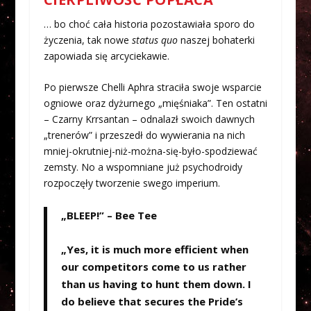
… bo choć cała historia pozostawiała sporo do
życzenia, tak nowe
status quo
naszej bohaterki
zapowiada się arcyciekawie.
Po pierwsze Chelli Aphra straciła swoje wsparcie
ogniowe oraz dyżurnego „mięśniaka”. Ten ostatni
– Czarny Krrsantan – odnalazł swoich dawnych
„trenerów” i przeszedł do wywierania na nich
mniej-okrutniej-niż-można-się-było-spodziewać
zemsty. No a wspomniane już psychodroidy
rozpoczęły tworzenie swego imperium.
„BLEEP!” – Bee Tee
„Yes, it is much more efficient when
our competitors come to us rather
than us having to hunt them down. I
do believe that secures the Pride’s