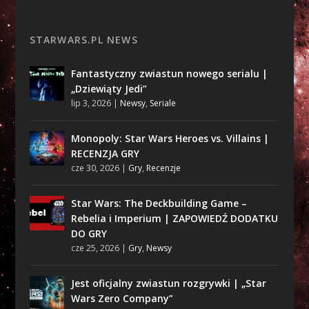
STARWARS.PL NEWS
Fantastyczny zwiastun nowego serialu |
„Dziewiąty Jedi”
lip 3, 2026
|
Newsy
,
Seriale
Monopoly: Star Wars Heroes vs. Villains |
RECENZJA GRY
cze 30, 2026
|
Gry
,
Recenzje
Star Wars: The Deckbuilding Game –
Rebelia i Imperium | ZAPOWIEDŹ DODATKU
DO GRY
cze 25, 2026
|
Gry
,
Newsy
Jest oficjalny zwiastun rozgrywki | „Star
Wars Zero Company”