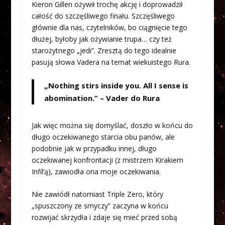
Kieron Gillen ożywił trochę akcję i doprowadził
całość do szczęśliwego finału. Szczęśliwego
głównie dla nas, czytelników, bo ciągnięcie tego
dłużej, byłoby jak ożywianie trupa… czy też
starożytnego „jedi”. Zresztą do tego idealnie
pasują słowa Vadera na temat wiekuistego Rura.
„Nothing stirs inside you. All I sense is
abomination.” – Vader do Rura
Jak więc można się domyślać, doszło w końcu do
długo oczekiwanego starcia obu panów, ale
podobnie jak w przypadku innej, długo
oczekiwanej konfrontacji (z mistrzem Kirakiem
Infil’ą), zawiodła ona moje oczekiwania.
Nie zawiódł natomiast Triple Zero, który
„spuszczony ze smyczy” zaczyna w końcu
rozwijać skrzydła i zdaje się mieć przed sobą