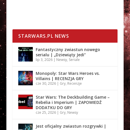
STARWARS.PL NEWS
Fantastyczny zwiastun nowego
serialu | „Dziewiąty Jedi”
lip 3, 2026
|
Newsy
,
Seriale
Monopoly: Star Wars Heroes vs.
Villains | RECENZJA GRY
cze 30, 2026
|
Gry
,
Recenzje
Star Wars: The Deckbuilding Game –
Rebelia i Imperium | ZAPOWIEDŹ
DODATKU DO GRY
cze 25, 2026
|
Gry
,
Newsy
Jest oficjalny zwiastun rozgrywki |