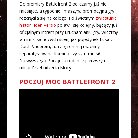
Do premiery Battlefront 2 odliczamy już nie
miesiące, a tygodnie i maszyna promocyjna gry
rozkręciła się na całego. Po świetnym
zwiastunie
historii Iden Versio
pojawił się kolejny, będący już
oficjalnym intrem przy uruchamianiu gry. Widzimy
w nim kilka nowych scen, jak pojedynek Luka z
Darth Vaderem, atak ogromnej machiny
separatystów na Kamino czy szturmu sił
Najwyższego Porządku rodem z pierwszym
minut Przebudzenia Mocy.
POCZUJ MOC BATTLEFRONT 2