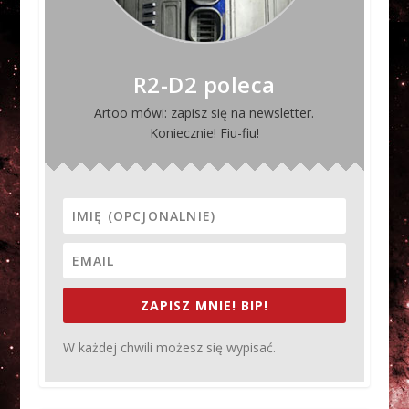
R2-D2 poleca
Artoo mówi: zapisz się na newsletter.
Koniecznie! Fiu-fiu!
ZAPISZ MNIE! BIP!
W każdej chwili możesz się wypisać.