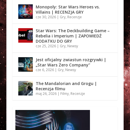
Monopoly: Star Wars Heroes vs.
Villains | RECENZJA GRY
cze 30, 2026
|
Gry
,
Recenzje
Star Wars: The Deckbuilding Game –
Rebelia i Imperium | ZAPOWIEDŹ
DODATKU DO GRY
cze 25, 2026
|
Gry
,
Newsy
Jest oficjalny zwiastun rozgrywki |
„Star Wars Zero Company”
cze 6, 2026
|
Gry
,
Newsy
The Mandalorian and Grogu |
Recenzja filmu
maj 26, 2026
|
Filmy
,
Recenzje