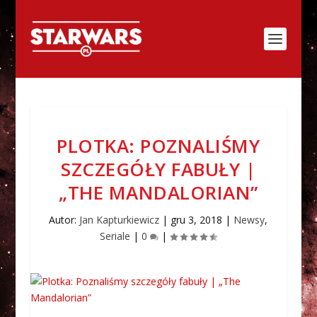
PLOTKA: POZNALIŚMY
SZCZEGÓŁY FABUŁY |
„THE MANDALORIAN”
Autor:
Jan Kapturkiewicz
|
gru 3, 2018
|
Newsy
,
Seriale
|
0
|