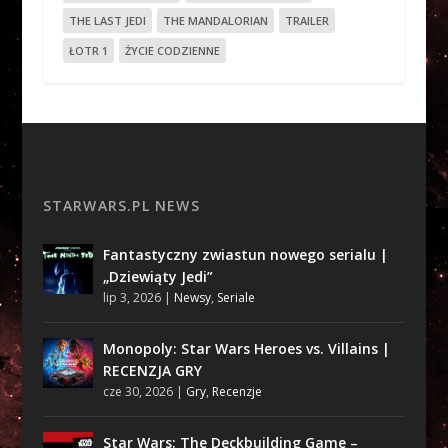
THE LAST JEDI
THE MANDALORIAN
TRAILER
ŁOTR 1
ŻYCIE CODZIENNE
STARWARS.PL NEWS
Fantastyczny zwiastun nowego serialu |
„Dziewiąty Jedi”
lip 3, 2026
|
Newsy
,
Seriale
Monopoly: Star Wars Heroes vs. Villains |
RECENZJA GRY
cze 30, 2026
|
Gry
,
Recenzje
Star Wars: The Deckbuilding Game –