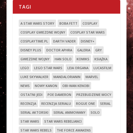
TAGI
A STAR WARS STORY
BOBA FETT
COSPLAY
COSPLAY GWIEZDNE WOJNY
COSPLAY STAR WARS
COSPLAYTIME.PL
DARTH VADER
DISNEY+
DISNEY PLUS
DOCTOR APHRA
GALERIA
GRY
GWIEZDNE WOJNY
HAN SOLO
KOMIKS
KSIĄŻKA
LEGO
LEGO STAR WARS
LEIA ORGANA
LUCASFILM
LUKE SKYWALKER
MANDALORIANIN
MARVEL
NEWS
NOWY KANON
OBI-WAN KENOBI
OSTATNI JEDI
POE DAMERON
PRZEBUDZENIE MOCY
RECENZJA
RECENZJA SERIALU
ROGUE ONE
SERIAL
SERIAL AKTORSKI
SERIAL ANIMOWANY
SOLO
STAR WARS
STAR WARS REBELIANCI
STAR WARS REBELS
THE FORCE AWAKENS