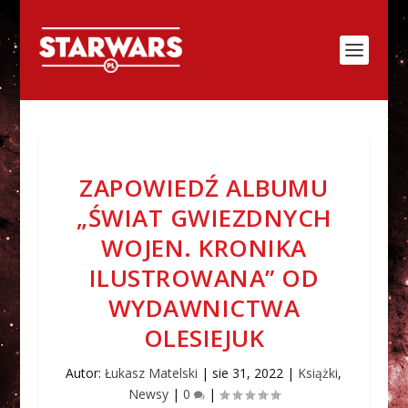
ZAPOWIEDŹ ALBUMU
„ŚWIAT GWIEZDNYCH
WOJEN. KRONIKA
ILUSTROWANA” OD
WYDAWNICTWA
OLESIEJUK
Autor:
Łukasz Matelski
|
sie 31, 2022
|
Książki
,
Newsy
|
0
|