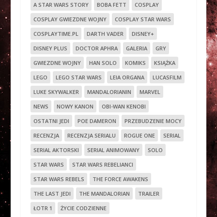
A STAR WARS STORY
BOBA FETT
COSPLAY
COSPLAY GWIEZDNE WOJNY
COSPLAY STAR WARS
COSPLAYTIME.PL
DARTH VADER
DISNEY+
DISNEY PLUS
DOCTOR APHRA
GALERIA
GRY
GWIEZDNE WOJNY
HAN SOLO
KOMIKS
KSIĄŻKA
LEGO
LEGO STAR WARS
LEIA ORGANA
LUCASFILM
LUKE SKYWALKER
MANDALORIANIN
MARVEL
NEWS
NOWY KANON
OBI-WAN KENOBI
OSTATNI JEDI
POE DAMERON
PRZEBUDZENIE MOCY
RECENZJA
RECENZJA SERIALU
ROGUE ONE
SERIAL
SERIAL AKTORSKI
SERIAL ANIMOWANY
SOLO
STAR WARS
STAR WARS REBELIANCI
STAR WARS REBELS
THE FORCE AWAKENS
THE LAST JEDI
THE MANDALORIAN
TRAILER
ŁOTR 1
ŻYCIE CODZIENNE