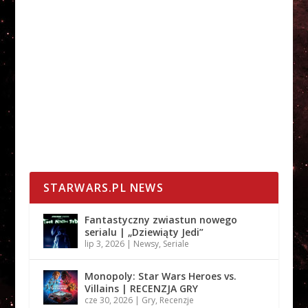
STARWARS.PL NEWS
Fantastyczny zwiastun nowego
serialu | „Dziewiąty Jedi”
lip 3, 2026
|
Newsy
,
Seriale
Monopoly: Star Wars Heroes vs.
Villains | RECENZJA GRY
cze 30, 2026
|
Gry
,
Recenzje