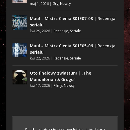
maj 1, 2026
|
Gry
,
Newsy
Maul – Mistrz Cienia S01E07-08 | Recenzja
serialu
kwi 29, 2026
|
Recenzje
,
Seriale
Maul – Mistrz Cienia S01E05-06 | Recenzja
serialu
kwi 22, 2026
|
Recenzje
,
Seriale
Oto finałowy zwiastun! | „The
Mandalorian & Grogu”
kwi 17, 2026
|
Filmy
,
Newsy
Psstt... zapisz się na newsletter, a będziesz