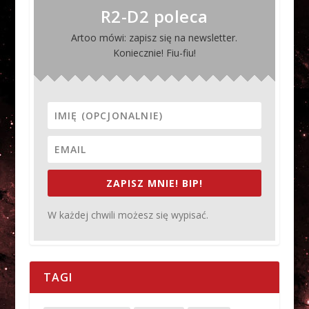
R2-D2 poleca
Artoo mówi: zapisz się na newsletter.
Koniecznie! Fiu-fiu!
ZAPISZ MNIE! BIP!
W każdej chwili możesz się wypisać.
TAGI