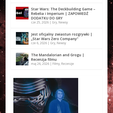
Star Wars: The Deckbuilding Game –
Rebelia i Imperium | ZAPOWIEDŹ
DODATKU DO GRY
cze 25, 2026
|
Gry
,
Newsy
Jest oficjalny zwiastun rozgrywki |
„Star Wars Zero Company”
cze 6, 2026
|
Gry
,
Newsy
The Mandalorian and Grogu |
Recenzja filmu
maj 26, 2026
|
Filmy
,
Recenzje