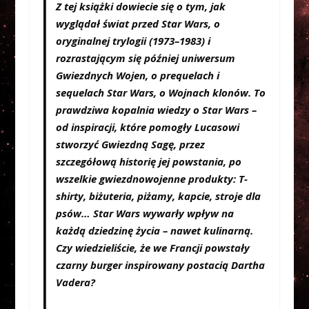
Z tej książki dowiecie się o tym, jak
wyglądał świat przed Star Wars, o
oryginalnej trylogii (1973–1983) i
rozrastającym się później uniwersum
Gwiezdnych Wojen, o prequelach i
sequelach Star Wars, o Wojnach klonów. To
prawdziwa kopalnia wiedzy o Star Wars –
od inspiracji, które pomogły Lucasowi
stworzyć Gwiezdną Sagę, przez
szczegółową historię jej powstania, po
wszelkie gwiezdnowojenne produkty: T-
shirty, biżuteria, piżamy, kapcie, stroje dla
psów… Star Wars wywarły wpływ na
każdą dziedzinę życia – nawet kulinarną.
Czy wiedzieliście, że we Francji powstały
czarny burger inspirowany postacią Dartha
Vadera?