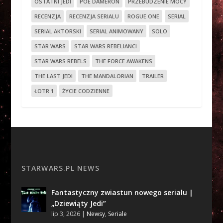
OSTATNI JEDI
POE DAMERON
PRZEBUDZENIE MOCY
RECENZJA
RECENZJA SERIALU
ROGUE ONE
SERIAL
SERIAL AKTORSKI
SERIAL ANIMOWANY
SOLO
STAR WARS
STAR WARS REBELIANCI
STAR WARS REBELS
THE FORCE AWAKENS
THE LAST JEDI
THE MANDALORIAN
TRAILER
ŁOTR 1
ŻYCIE CODZIENNE
STARWARS.PL NEWS
Fantastyczny zwiastun nowego serialu |
„Dziewiąty Jedi”
lip 3, 2026
|
Newsy
,
Seriale