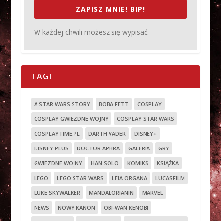
ZAPISZ MNIE! BIP!
W każdej chwili możesz się wypisać.
TAGI
A STAR WARS STORY
BOBA FETT
COSPLAY
COSPLAY GWIEZDNE WOJNY
COSPLAY STAR WARS
COSPLAYTIME.PL
DARTH VADER
DISNEY+
DISNEY PLUS
DOCTOR APHRA
GALERIA
GRY
GWIEZDNE WOJNY
HAN SOLO
KOMIKS
KSIĄŻKA
LEGO
LEGO STAR WARS
LEIA ORGANA
LUCASFILM
LUKE SKYWALKER
MANDALORIANIN
MARVEL
NEWS
NOWY KANON
OBI-WAN KENOBI