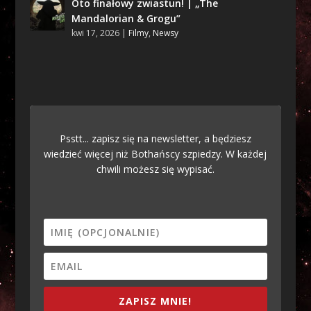
Oto finałowy zwiastun! | „The
Mandalorian & Grogu”
kwi 17, 2026
|
Filmy
,
Newsy
Psstt... zapisz się na newsletter, a będziesz
wiedzieć więcej niż Bothańscy szpiedzy. W każdej
chwili możesz się wypisać.
ZAPISZ MNIE!