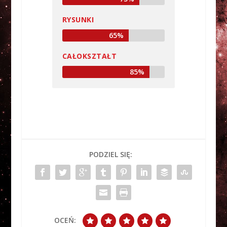
RYSUNKI
65%
CAŁOKSZTAŁT
85%
PODZIEL SIĘ:
OCEŃ: