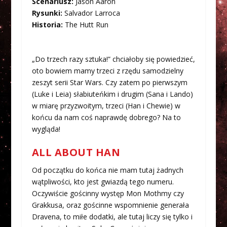
Scenariusz:
Jason Aaron
Rysunki:
Salvador Larroca
Historia:
The Hutt Run
„Do trzech razy sztuka!” chciałoby się powiedzieć,
oto bowiem mamy trzeci z rzędu samodzielny
zeszyt serii Star Wars. Czy zatem po pierwszym
(Luke i Leia) słabiuteńkim i drugim (Sana i Lando)
w miarę przyzwoitym, trzeci (Han i Chewie) w
końcu da nam coś naprawdę dobrego? Na to
wygląda!
ALL ABOUT HAN
Od początku do końca nie mam tutaj żadnych
wątpliwości, kto jest gwiazdą tego numeru.
Oczywiście gościnny występ Mon Mothmy czy
Grakkusa, oraz gościnne wspomnienie generała
Dravena, to miłe dodatki, ale tutaj liczy się tylko i