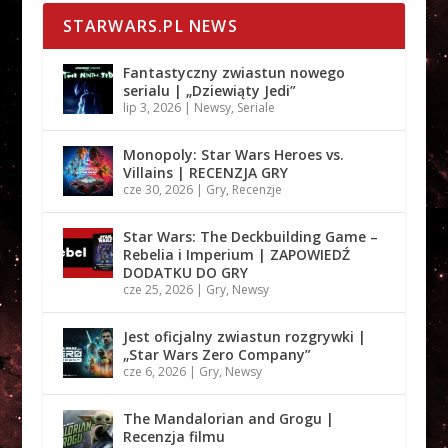
STARWARS.PL NEWS
Fantastyczny zwiastun nowego
serialu | „Dziewiąty Jedi”
lip 3, 2026
|
Newsy
,
Seriale
Monopoly: Star Wars Heroes vs.
Villains | RECENZJA GRY
cze 30, 2026
|
Gry
,
Recenzje
Star Wars: The Deckbuilding Game –
Rebelia i Imperium | ZAPOWIEDŹ
DODATKU DO GRY
cze 25, 2026
|
Gry
,
Newsy
Jest oficjalny zwiastun rozgrywki |
„Star Wars Zero Company”
cze 6, 2026
|
Gry
,
Newsy
The Mandalorian and Grogu |
Recenzja filmu