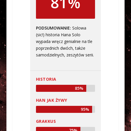
81%
PODSUMOWANIE
Solowa
(sic!) historia Hana Solo
wypada wręcz genialnie na tle
poprzednich dwóch, także
samodzielnych, zeszytów serii.
HISTORIA
85%
HAN JAK ŻYWY
95%
GRAKKUS
75%