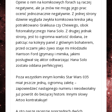
Opinie o nim na komiksowych forach są raczej
negatywne, ale ja znów nie mogę jego prac
ocenić jednoznacznie negatywnie. Z jednej strony
dziwnie wygląda zwykła komiksowa kreska jaką
potraktowano Grakkusa czy Chewiego, obok
fotorealistycznego Hana Solo. Z drugiej jednak
strony, jest to ogromna wartość dodana, że
patrząc na kolejny panel z głównym bohaterem,
przed oczami jako żywo staje mi młodziutki
Harrison Ford (grymasy i mimika, jakimi
posługiwał się aktor odtwarzając Hana Solo
została oddana perfekcyjnie).
Poza wszystkim innym komiks Star Wars 035
miał jeszcze jedną, ogromną zaletę –
zapowiedzieć następnego numeru i nieodwołalny
już powrót do bieżącej historii. Innymi słowy
Artoo kontratakuje!
A oto nasze recenzje poprzednich dwóch