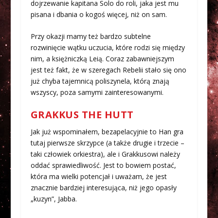
dojrzewanie kapitana Solo do roli, jaka jest mu
pisana i dbania o kogoś więcej, niż on sam.
Przy okazji mamy też bardzo subtelne
rozwinięcie wątku uczucia, które rodzi się między
nim, a księżniczką Leią. Coraz zabawniejszym
jest też fakt, że w szeregach Rebelii stało się ono
już chyba tajemnicą poliszynela, którą znają
wszyscy, poza samymi zainteresowanymi.
GRAKKUS THE HUTT
Jak już wspominałem, bezapelacyjnie to Han gra
tutaj pierwsze skrzypce (a także drugie i trzecie –
taki człowiek orkiestra), ale i Grakkusowi należy
oddać sprawiedliwość. Jest to bowiem postać,
która ma wielki potencjał i uważam, że jest
znacznie bardziej interesująca, niż jego opasły
„kuzyn”, Jabba.