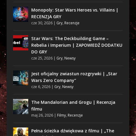
Monopoly: Star Wars Heroes vs. Villains |
RECENZJA GRY
cze 30, 2026
|
Gry
,
Recenzje
Star Wars: The Deckbuilding Game –
Rebelia i Imperium | ZAPOWIEDŹ DODATKU
DO GRY
cze 25, 2026
|
Gry
,
Newsy
Jest oficjalny zwiastun rozgrywki | „Star
Wars Zero Company”
cze 6, 2026
|
Gry
,
Newsy
The Mandalorian and Grogu | Recenzja
filmu
maj 26, 2026
|
Filmy
,
Recenzje
Pełna ścieżka dźwiękowa z filmu | „The