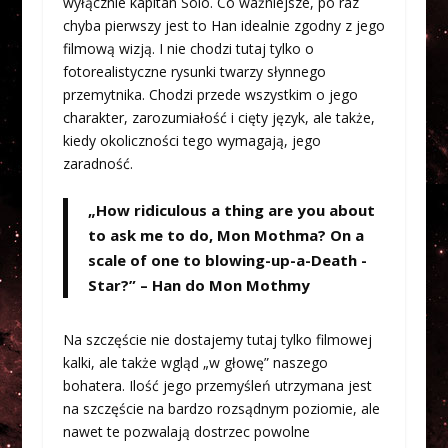
wyłącznie kapitan Solo. Co ważniejsze, po raz
chyba pierwszy jest to Han idealnie zgodny z jego
filmową wizją. I nie chodzi tutaj tylko o
fotorealistyczne rysunki twarzy słynnego
przemytnika. Chodzi przede wszystkim o jego
charakter, zarozumiałość i cięty język, ale także,
kiedy okoliczności tego wymagają, jego
zaradność.
„How ridiculous a thing are you about
to ask me to do, Mon Mothma? On a
scale of one to blowing-up-a-Death -
Star?” – Han do Mon Mothmy
Na szczęście nie dostajemy tutaj tylko filmowej
kalki, ale także wgląd „w głowę” naszego
bohatera. Ilość jego przemyśleń utrzymana jest
na szczęście na bardzo rozsądnym poziomie, ale
nawet te pozwalają dostrzec powolne