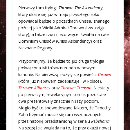
Pierwszy tom trylogii
Thrawn: The Ascendency
,
który ukaże się już w maju przyszłego roku
opowiadał będzie o początkach Chissa, znanego
później jako Wielki Admirał Thrawn (tzw. origin
story), a także rzuci nieco więcej światła na całe
Dominium Chissów (Chiss Ascendency) oraz
Nieznane Regiony.
Przypomnijmy, że będzie to już druga trylogia
poświęcona Mitth’raw’nuruodo w nowym
kanonie. Na pierwszą złożyły się powieści
Thrawn
(która już niebawem zadebiutuje i w Polsce),
Thrawn: Alliances
oraz
Thrawn: Treason
. Niestety
po pierwszym, rewelacyjnym tomie, pozostałe
dwa prezentowały znacznie niższy poziom.
Mogło być to spowodowane faktem, że Timothy
Zahn trzymać musiał się ram wyznaczonych
przez historię przedstawioną w serialu
Rebelianci
.
Na szczęście wygląda na to, że przy okazji nowej