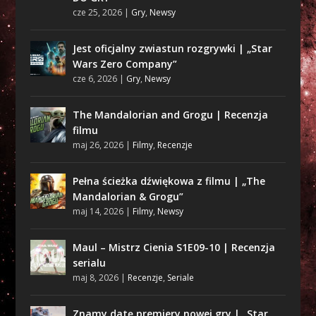
cze 25, 2026
|
Gry
,
Newsy
Jest oficjalny zwiastun rozgrywki | „Star
Wars Zero Company”
cze 6, 2026
|
Gry
,
Newsy
The Mandalorian and Grogu | Recenzja
filmu
maj 26, 2026
|
Filmy
,
Recenzje
Pełna ścieżka dźwiękowa z filmu | „The
Mandalorian & Grogu”
maj 14, 2026
|
Filmy
,
Newsy
Maul – Mistrz Cienia S1E09-10 | Recenzja
serialu
maj 8, 2026
|
Recenzje
,
Seriale
Znamy datę premiery nowej gry | „Star