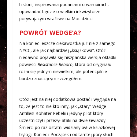
historii, inspirowana podaniami o wampirach,
opowiadać będzie o wielkim inkwizytorze
porywajacym wrażliwe na Moc dzieci.
POWRÓT WEDGE’A?
Na koniec jeszcze ciekawostka już nie z samego
NYCC, ale jak najbardziej „książkowa”. Otóż
niedawno pojawiła się hiszpańska wersja okładki
powieści
Resistance Reborn
, która od oryginału
różni się jednym niewielkim, ale potencjalnie
bardzo znaczącym szczegółem.
Otóż jest na niej dodatkowa postać i wygląda na
to, że jest to nie kto inny, jak „stary” Wedge
Antilles! Bohater Rebelii i jedyny pilot który
uczestniczył i przeżył ataki na dwie Gwiazdy
Śmierci po raz ostatni widziany był w książkowej
trylogii Koniec i Początek i od tamtej pory słuch