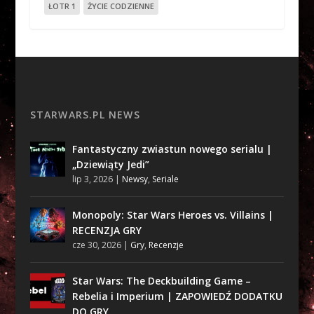
ŁOTR 1
ŻYCIE CODZIENNE
STARWARS.PL NEWS
Fantastyczny zwiastun nowego serialu |
„Dziewiąty Jedi”
lip 3, 2026
|
Newsy
,
Seriale
Monopoly: Star Wars Heroes vs. Villains |
RECENZJA GRY
cze 30, 2026
|
Gry
,
Recenzje
Star Wars: The Deckbuilding Game –
Rebelia i Imperium | ZAPOWIEDŹ DODATKU
DO GRY