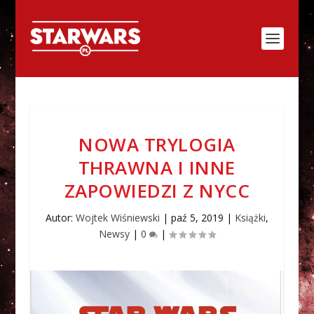
NOWA TRYLOGIA
THRAWNA I INNE
ZAPOWIEDZI Z NYCC
Autor:
Wojtek Wiśniewski
|
paź 5, 2019
|
Książki
,
Newsy
|
0
|