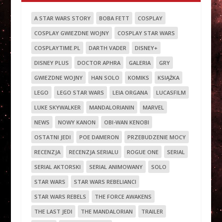
A STAR WARS STORY
BOBA FETT
COSPLAY
COSPLAY GWIEZDNE WOJNY
COSPLAY STAR WARS
COSPLAYTIME.PL
DARTH VADER
DISNEY+
DISNEY PLUS
DOCTOR APHRA
GALERIA
GRY
GWIEZDNE WOJNY
HAN SOLO
KOMIKS
KSIĄŻKA
LEGO
LEGO STAR WARS
LEIA ORGANA
LUCASFILM
LUKE SKYWALKER
MANDALORIANIN
MARVEL
NEWS
NOWY KANON
OBI-WAN KENOBI
OSTATNI JEDI
POE DAMERON
PRZEBUDZENIE MOCY
RECENZJA
RECENZJA SERIALU
ROGUE ONE
SERIAL
SERIAL AKTORSKI
SERIAL ANIMOWANY
SOLO
STAR WARS
STAR WARS REBELIANCI
STAR WARS REBELS
THE FORCE AWAKENS
THE LAST JEDI
THE MANDALORIAN
TRAILER