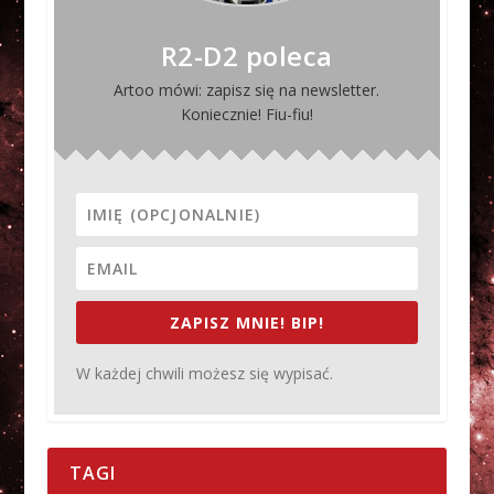
R2-D2 poleca
Artoo mówi: zapisz się na newsletter.
Koniecznie! Fiu-fiu!
ZAPISZ MNIE! BIP!
W każdej chwili możesz się wypisać.
TAGI