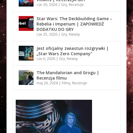
cze 30, 2026
|
Gry
,
Recenzje
Star Wars: The Deckbuilding Game –
Rebelia i Imperium | ZAPOWIEDŹ
DODATKU DO GRY
cze 25, 2026
|
Gry
,
Newsy
Jest oficjalny zwiastun rozgrywki |
„Star Wars Zero Company”
cze 6, 2026
|
Gry
,
Newsy
The Mandalorian and Grogu |
Recenzja filmu
maj 26, 2026
|
Filmy
,
Recenzje