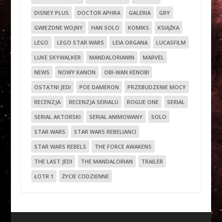
DISNEY PLUS
DOCTOR APHRA
GALERIA
GRY
GWIEZDNE WOJNY
HAN SOLO
KOMIKS
KSIĄŻKA
LEGO
LEGO STAR WARS
LEIA ORGANA
LUCASFILM
LUKE SKYWALKER
MANDALORIANIN
MARVEL
NEWS
NOWY KANON
OBI-WAN KENOBI
OSTATNI JEDI
POE DAMERON
PRZEBUDZENIE MOCY
RECENZJA
RECENZJA SERIALU
ROGUE ONE
SERIAL
SERIAL AKTORSKI
SERIAL ANIMOWANY
SOLO
STAR WARS
STAR WARS REBELIANCI
STAR WARS REBELS
THE FORCE AWAKENS
THE LAST JEDI
THE MANDALORIAN
TRAILER
ŁOTR 1
ŻYCIE CODZIENNE