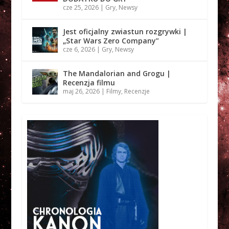
cze 25, 2026
|
Gry
,
Newsy
Jest oficjalny zwiastun rozgrywki |
„Star Wars Zero Company”
cze 6, 2026
|
Gry
,
Newsy
The Mandalorian and Grogu |
Recenzja filmu
maj 26, 2026
|
Filmy
,
Recenzje