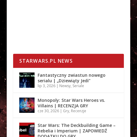
STARWARS.PL NEWS
Fantastyczny zwiastun nowego
serialu | „Dziewiąty Jedi”
lip 3, 2026
|
Newsy
,
Seriale
Monopoly: Star Wars Heroes vs.
Villains | RECENZJA GRY
cze 30, 2026
|
Gry
,
Recenzje
Star Wars: The Deckbuilding Game –
Rebelia i Imperium | ZAPOWIEDŹ
DODATKU DO GRY