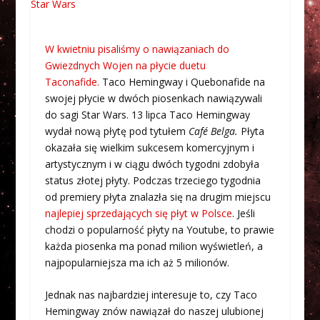
W kwietniu pisaliśmy o nawiązaniach do
Gwiezdnych Wojen na płycie duetu
Taconafide.
Taco Hemingway i Quebonafide na
swojej płycie w dwóch piosenkach nawiązywali
do sagi Star Wars. 13 lipca Taco Hemingway
wydał nową płytę pod tytułem
Café Belga.
Płyta
okazała się wielkim sukcesem komercyjnym i
artystycznym i w ciągu dwóch tygodni zdobyła
status złotej płyty. Podczas trzeciego tygodnia
od premiery płyta znalazła się na drugim miejscu
najlepiej sprzedających się płyt w Polsce
. Jeśli
chodzi o popularność płyty na Youtube, to prawie
każda piosenka ma ponad milion wyświetleń, a
najpopularniejsza ma ich aż 5 milionów.
Jednak nas najbardziej interesuje to, czy Taco
Hemingway znów nawiązał do naszej ulubionej