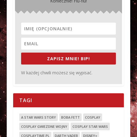
Koniecznie! Fiu-fiu!
ZAPISZ MNIE! BIP!
W każdej chwili możesz się wypisać.
TAGI
A STAR WARS STORY
BOBA FETT
COSPLAY
COSPLAY GWIEZDNE WOJNY
COSPLAY STAR WARS
COSPLAYTIME.PL
DARTH VADER
DISNEY+