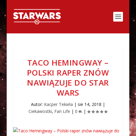
TACO HEMINGWAY –
POLSKI RAPER ZNÓW
NAWIĄZUJE DO STAR
WARS
Autor:
Kacper Tekiela
|
sie 14, 2018
|
Ciekawostki
,
Fan Life
|
0
|