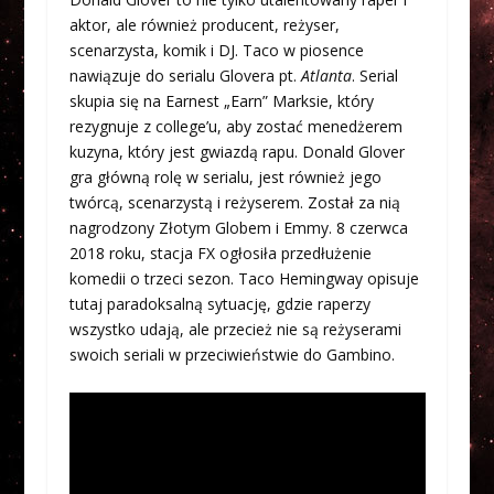
aktor, ale również producent, reżyser,
scenarzysta, komik i DJ. Taco w piosence
nawiązuje do serialu Glovera pt.
Atlanta
. Serial
skupia się na Earnest „Earn” Marksie, który
rezygnuje z college’u, aby zostać menedżerem
kuzyna, który jest gwiazdą rapu. Donald Glover
gra główną rolę w serialu, jest również jego
twórcą, scenarzystą i reżyserem. Został za nią
nagrodzony Złotym Globem i Emmy. 8 czerwca
2018 roku, stacja FX ogłosiła przedłużenie
komedii o trzeci sezon. Taco Hemingway opisuje
tutaj paradoksalną sytuację, gdzie raperzy
wszystko udają, ale przecież nie są reżyserami
swoich seriali w przeciwieństwie do Gambino.