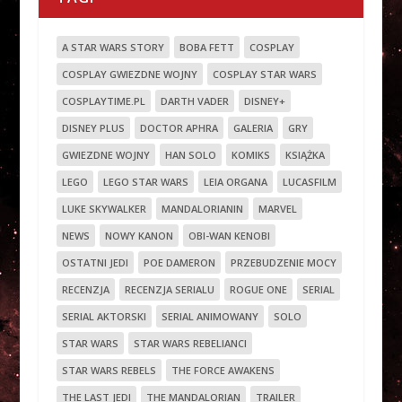
A STAR WARS STORY
BOBA FETT
COSPLAY
COSPLAY GWIEZDNE WOJNY
COSPLAY STAR WARS
COSPLAYTIME.PL
DARTH VADER
DISNEY+
DISNEY PLUS
DOCTOR APHRA
GALERIA
GRY
GWIEZDNE WOJNY
HAN SOLO
KOMIKS
KSIĄŻKA
LEGO
LEGO STAR WARS
LEIA ORGANA
LUCASFILM
LUKE SKYWALKER
MANDALORIANIN
MARVEL
NEWS
NOWY KANON
OBI-WAN KENOBI
OSTATNI JEDI
POE DAMERON
PRZEBUDZENIE MOCY
RECENZJA
RECENZJA SERIALU
ROGUE ONE
SERIAL
SERIAL AKTORSKI
SERIAL ANIMOWANY
SOLO
STAR WARS
STAR WARS REBELIANCI
STAR WARS REBELS
THE FORCE AWAKENS
THE LAST JEDI
THE MANDALORIAN
TRAILER