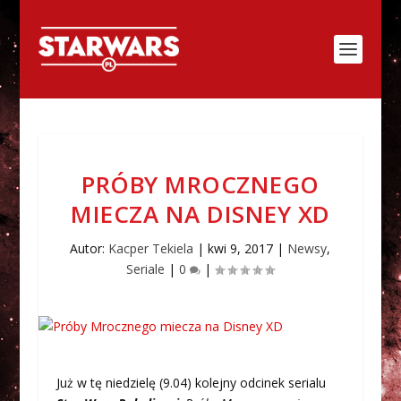
PRÓBY MROCZNEGO
MIECZA NA DISNEY XD
Autor:
Kacper Tekiela
|
kwi 9, 2017
|
Newsy
,
Seriale
|
0
|
Już w tę niedzielę (9.04) kolejny odcinek serialu