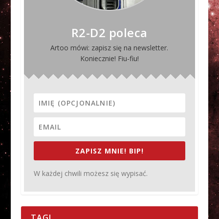
R2-D2 poleca
Artoo mówi: zapisz się na newsletter.
Koniecznie! Fiu-fiu!
ZAPISZ MNIE! BIP!
W każdej chwili możesz się wypisać.
TAGI