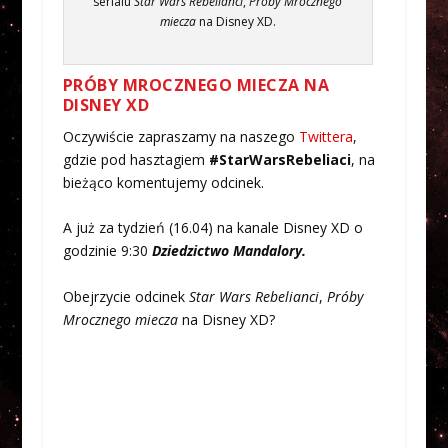
serialu
Star Wars Rebelianci
,
Próby Mrocznego
miecza
na Disney XD.
PRÓBY MROCZNEGO MIECZA NA
DISNEY XD
Oczywiście zapraszamy na naszego
Twittera
,
gdzie pod hasztagiem
#StarWarsRebeliaci
, na
bieżąco komentujemy odcinek.
A już za tydzień (16.04) na kanale Disney XD o
godzinie 9:30
Dziedzictwo Mandalory.
Obejrzycie odcinek
Star Wars Rebelianci
,
Próby
Mrocznego miecza
na Disney XD?