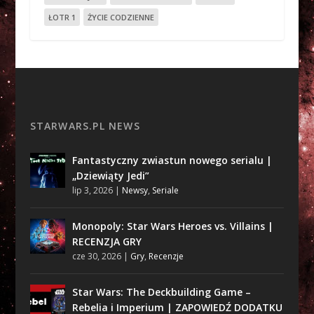
ŁOTR 1
ŻYCIE CODZIENNE
STARWARS.PL NEWS
Fantastyczny zwiastun nowego serialu |
„Dziewiąty Jedi”
lip 3, 2026
|
Newsy
,
Seriale
Monopoly: Star Wars Heroes vs. Villains |
RECENZJA GRY
cze 30, 2026
|
Gry
,
Recenzje
Star Wars: The Deckbuilding Game –
Rebelia i Imperium | ZAPOWIEDŹ DODATKU