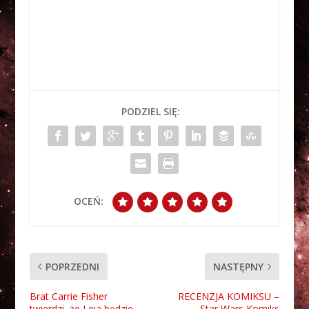
PODZIEL SIĘ:
OCEŃ:
POPRZEDNI
NASTĘPNY
Brat Carrie Fisher
RECENZJA KOMIKSU –
twierdzi, że Leia będzie
Star Wars Komiks