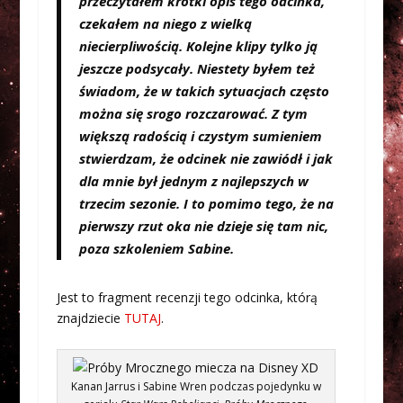
przeczytałem krótki opis tego odcinka,
czekałem na niego z wielką
niecierpliwością. Kolejne klipy tylko ją
jeszcze podsycały. Niestety byłem też
świadom, że w takich sytuacjach często
można się srogo rozczarować. Z tym
większą radością i czystym sumieniem
stwierdzam, że odcinek nie zawiódł i jak
dla mnie był jednym z najlepszych w
trzecim sezonie. I to pomimo tego, że na
pierwszy rzut oka nie dzieje się tam nic,
poza szkoleniem Sabine.
Jest to fragment recenzji tego odcinka, którą
znajdziecie
TUTAJ
.
Kanan Jarrus i Sabine Wren podczas pojedynku w