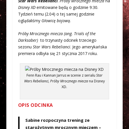
Star Wars Rebelianci
.
Próby Mrocznego miecza
na
Disney XD
emitowane będą o godzinie 9:30.
Tydzień temu (2.04) o tej samej godzinie
oglądaliśmy
Głowicę bojową
.
Próby Mrocznego miecza (ang. Trials of the
Darksaber)
to trzynasty odcinek trzeciego
sezonu
Star Wars Rebelianci
. Jego amerykańska
premiera odbyła się 21 stycznia 2017 roku.
Fenn Rau i Kannan Jarrus w scenie z serialu
Star
Wars Rebelianci, Próby Mrocznego miecza
na Disney
XD.
OPIS ODCINKA
Sabine rozpoczyna trening ze
starożytnym mrocznym mieczem –