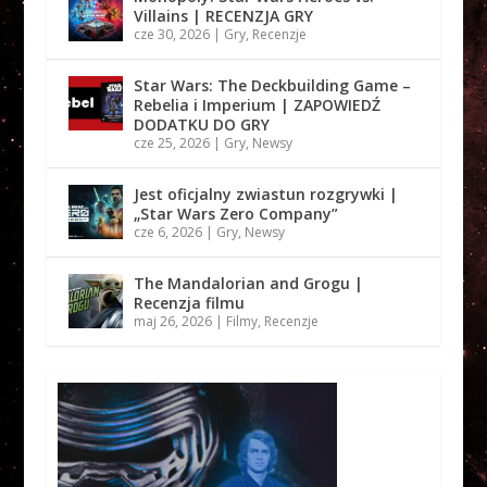
Villains | RECENZJA GRY
cze 30, 2026
|
Gry
,
Recenzje
Star Wars: The Deckbuilding Game –
Rebelia i Imperium | ZAPOWIEDŹ
DODATKU DO GRY
cze 25, 2026
|
Gry
,
Newsy
Jest oficjalny zwiastun rozgrywki |
„Star Wars Zero Company”
cze 6, 2026
|
Gry
,
Newsy
The Mandalorian and Grogu |
Recenzja filmu
maj 26, 2026
|
Filmy
,
Recenzje