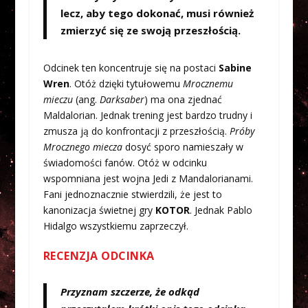
lecz, aby tego dokonać, musi również
zmierzyć się ze swoją przeszłością.
Odcinek ten koncentruje się na postaci
Sabine
Wren
. Otóż dzięki tytułowemu
Mrocznemu
mieczu
(ang.
Darksaber
) ma ona zjednać
Maldalorian. Jednak trening jest bardzo trudny i
zmusza ją do konfrontacji z przeszłością.
Próby
Mrocznego miecza
dosyć sporo namieszały w
świadomości fanów. Otóż w odcinku
wspomniana jest wojna Jedi z Mandalorianami.
Fani jednoznacznie stwierdzili, że jest to
kanonizacja świetnej gry
KOTOR
. Jednak Pablo
Hidalgo wszystkiemu zaprzeczył.
RECENZJA ODCINKA
Przyznam szczerze, że odkąd