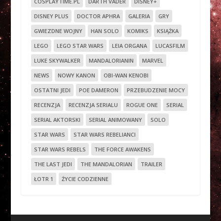
COSPLAYTIME.PL
DARTH VADER
DISNEY+
DISNEY PLUS
DOCTOR APHRA
GALERIA
GRY
GWIEZDNE WOJNY
HAN SOLO
KOMIKS
KSIĄŻKA
LEGO
LEGO STAR WARS
LEIA ORGANA
LUCASFILM
LUKE SKYWALKER
MANDALORIANIN
MARVEL
NEWS
NOWY KANON
OBI-WAN KENOBI
OSTATNI JEDI
POE DAMERON
PRZEBUDZENIE MOCY
RECENZJA
RECENZJA SERIALU
ROGUE ONE
SERIAL
SERIAL AKTORSKI
SERIAL ANIMOWANY
SOLO
STAR WARS
STAR WARS REBELIANCI
STAR WARS REBELS
THE FORCE AWAKENS
THE LAST JEDI
THE MANDALORIAN
TRAILER
ŁOTR 1
ŻYCIE CODZIENNE