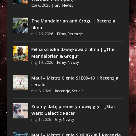
cze 6, 2026
|
Gry
,
Newsy
The Mandalorian and Grogu | Recenzja
filmu
maj 26, 2026
|
Filmy
,
Recenzje
Pełna ścieżka dźwiękowa z filmu | „The
Mandalorian & Grogu”
maj 14, 2026
|
Filmy
,
Newsy
Maul – Mistrz Cienia S1E09-10 | Recenzja
serialu
maj 8, 2026
|
Recenzje
,
Seriale
Znamy datę premiery nowej gry | „Star
Wars: Galactic Racer”
maj 1, 2026
|
Gry
,
Newsy
Maul – Mistrz Cienia S01E07-08 | Recenzja