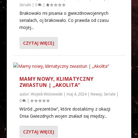
Seriale
|
0
|
Brakowało mi pisania o gwiezdnowojennych
serialach, oj brakowało. Co prawda od czasu
mojej...
CZYTAJ WIĘCEJ
MAMY NOWY, KLIMATYCZNY
ZWIASTUN | „AKOLITA”
autor:
Wojtek Wiśniewski
|
maj 4, 2024
|
Newsy
,
Seriale
|
0
|
Wśród „prezentów”, które dostaliśmy z okazji
Dnia Gwiezdnych wojen znalazł się między...
CZYTAJ WIĘCEJ