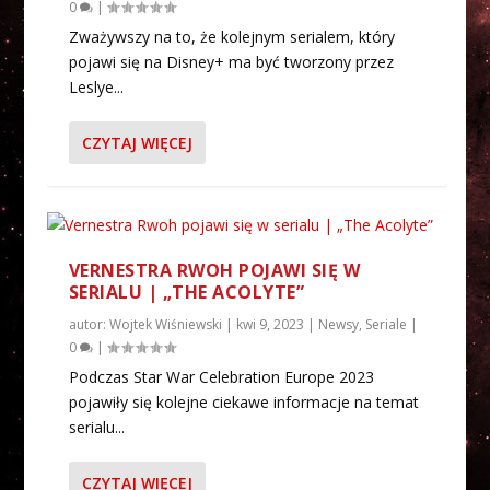
0
|
Zważywszy na to, że kolejnym serialem, który
pojawi się na Disney+ ma być tworzony przez
Leslye...
CZYTAJ WIĘCEJ
VERNESTRA RWOH POJAWI SIĘ W
SERIALU | „THE ACOLYTE”
autor:
Wojtek Wiśniewski
|
kwi 9, 2023
|
Newsy
,
Seriale
|
0
|
Podczas Star War Celebration Europe 2023
pojawiły się kolejne ciekawe informacje na temat
serialu...
CZYTAJ WIĘCEJ