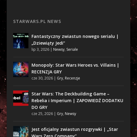
STARWARS.PL NEWS
Fantastyczny zwiastun nowego serialu |
„Dziewiąty Jedi”
lip 3, 2026
|
Newsy
,
Seriale
Monopoly: Star Wars Heroes vs. Villains |
RECENZJA GRY
cze 30, 2026
|
Gry
,
Recenzje
Star Wars: The Deckbuilding Game –
Rebelia i Imperium | ZAPOWIEDŹ DODATKU
DO GRY
cze 25, 2026
|
Gry
,
Newsy
Jest oficjalny zwiastun rozgrywki | „Star
Wars Zero Company”