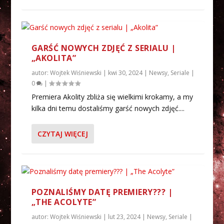
GARŚĆ NOWYCH ZDJĘĆ Z SERIALU |
„AKOLITA”
autor:
Wojtek Wiśniewski
|
kwi 30, 2024
|
Newsy
,
Seriale
|
0
|
Premiera Akolity zbliża się wielkimi krokamy, a my
kilka dni temu dostaliśmy garść nowych zdjęć....
CZYTAJ WIĘCEJ
POZNALIŚMY DATĘ PREMIERY??? |
„THE ACOLYTE”
autor:
Wojtek Wiśniewski
|
lut 23, 2024
|
Newsy
,
Seriale
|