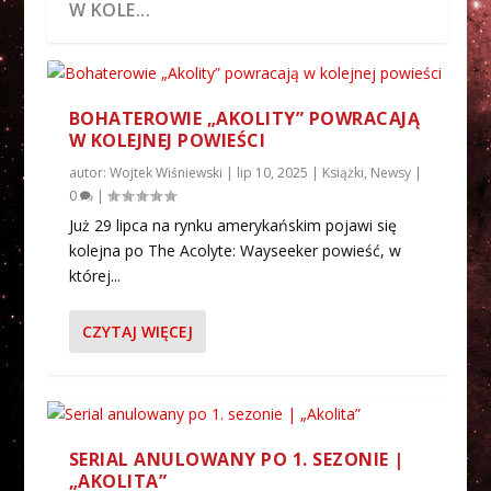
W KOLE...
BOHATEROWIE „AKOLITY” POWRACAJĄ
W KOLEJNEJ POWIEŚCI
autor:
Wojtek Wiśniewski
|
lip 10, 2025
|
Książki
,
Newsy
|
0
|
Już 29 lipca na rynku amerykańskim pojawi się
kolejna po The Acolyte: Wayseeker powieść, w
której...
SERIAL ANULOWANY PO 1. SEZONIE |
AKOLITA S01E04 | RECENZJA SERIALU
AKOLITA S01E03 | RECENZJA SERIALU
MAMY NOWY, KLIMATYCZNY ZWIASTUN
GARŚĆ NOWYCH ZDJĘĆ Z SERIALU |
CZYTAJ WIĘCEJ
„AKOLITA”
| „AKOLITA”
„AKOLITA”
SERIAL ANULOWANY PO 1. SEZONIE |
„AKOLITA”