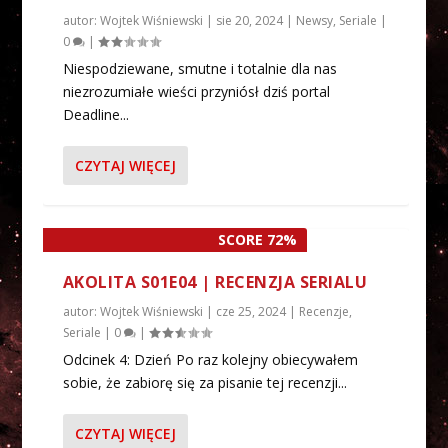
autor:
Wojtek Wiśniewski
|
sie 20, 2024
|
Newsy
,
Seriale
|
0
|
Niespodziewane, smutne i totalnie dla nas
niezrozumiałe wieści przyniósł dziś portal
Deadline...
CZYTAJ WIĘCEJ
SCORE 72%
AKOLITA S01E04 | RECENZJA SERIALU
autor:
Wojtek Wiśniewski
|
cze 25, 2024
|
Recenzje
,
Seriale
|
0
|
Odcinek 4: Dzień Po raz kolejny obiecywałem
sobie, że zabiorę się za pisanie tej recenzji...
CZYTAJ WIĘCEJ