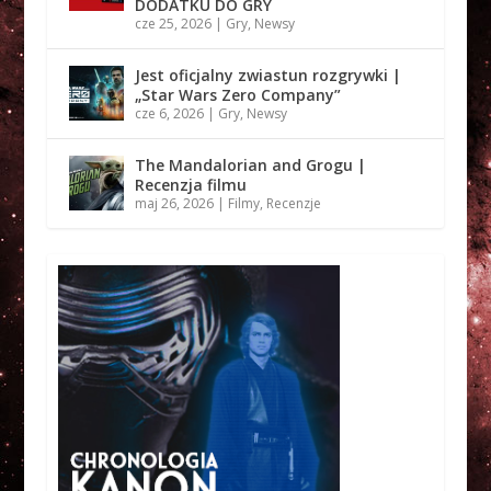
DODATKU DO GRY
cze 25, 2026
|
Gry
,
Newsy
Jest oficjalny zwiastun rozgrywki |
„Star Wars Zero Company”
cze 6, 2026
|
Gry
,
Newsy
The Mandalorian and Grogu |
Recenzja filmu
maj 26, 2026
|
Filmy
,
Recenzje