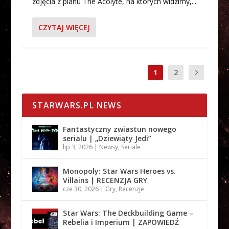
zdjęcia z planu The Acolyte, na których widzimy,...
CZYTAJ WIĘCEJ
1
2
STARWARS.PL NEWS
Fantastyczny zwiastun nowego
serialu | „Dziewiąty Jedi”
lip 3, 2026
|
Newsy
,
Seriale
Monopoly: Star Wars Heroes vs.
Villains | RECENZJA GRY
cze 30, 2026
|
Gry
,
Recenzje
Star Wars: The Deckbuilding Game –
Rebelia i Imperium | ZAPOWIEDŹ