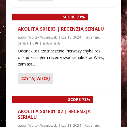
SCORE 73%
AKOLITA S01E03 | RECENZJA SERIALU
autor:
Wojtek Wiśniewski
|
cze 18, 2024
|
Recenzje
,
Seriale
|
0
|
Odcinek 3: Przeznaczenie Pierwszy chyba raz
odkąd zacząłem recenzować seriale Star Wars,
zamiast...
CZYTAJ WIĘCEJ
SCORE 78%
AKOLITA S01E01-02 | RECENZJA
SERIALU
autor:
Wojtek Wiśniewski
|
cze 11, 2024
|
Recenzje
,