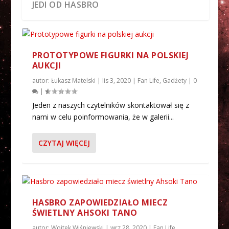
JEDI OD HASBRO
PROTOTYPOWE FIGURKI NA POLSKIEJ
AUKCJI
autor:
Łukasz Matelski
|
lis 3, 2020
|
Fan Life
,
Gadżety
|
0
|
Jeden z naszych czytelników skontaktował się z
nami w celu poinformowania, że w galerii...
CZYTAJ WIĘCEJ
ZNAMY IMIĘ KOLEJNEGO OBCEGO ORAZ
NAZWĘ NOWEJ PLANE...
HASBRO ZAPOWIEDZIAŁO MIECZ
ŚWIETLNY AHSOKI TANO
autor:
Wojtek Wiśniewski
|
wrz 28, 2020
|
Fan Life
,