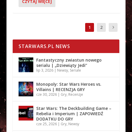
CZYTAJ WIĘCEJ
1
2
STARWARS.PL NEWS
Fantastyczny zwiastun nowego
serialu | „Dziewiąty Jedi”
lip 3, 2026
|
Newsy
,
Seriale
Monopoly: Star Wars Heroes vs.
Villains | RECENZJA GRY
cze 30, 2026
|
Gry
,
Recenzje
Star Wars: The Deckbuilding Game –
Rebelia i Imperium | ZAPOWIEDŹ
DODATKU DO GRY
cze 25, 2026
|
Gry
,
Newsy