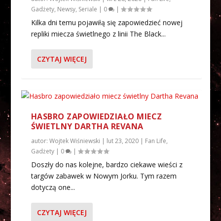
Gadżety
,
Newsy
,
Seriale
|
0
|
Kilka dni temu pojawiłą się zapowiedzieć nowej
repliki miecza świetlnego z linii The Black...
CZYTAJ WIĘCEJ
HASBRO ZAPOWIEDZIAŁO MIECZ
ŚWIETLNY DARTHA REVANA
autor:
Wojtek Wiśniewski
|
lut 23, 2020
|
Fan Life
,
Gadżety
|
0
|
Doszły do nas kolejne, bardzo ciekawe wieści z
targów zabawek w Nowym Jorku. Tym razem
dotyczą one...
CZYTAJ WIĘCEJ