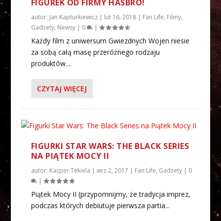
FIGUREK OD FIRMY HASBRO!
autor:
Jan Kapturkiewicz
|
lut 16, 2018
|
Fan Life
,
Filmy
,
Gadżety
,
Newsy
|
0
|
Każdy film z uniwersum Gwiezdnych Wojen niesie
za sobą całą masę przeróżnego rodzaju
produktów....
CZYTAJ WIĘCEJ
FIGURKI STAR WARS: THE BLACK SERIES
NA PIĄTEK MOCY II
autor:
Kacper Tekiela
|
wrz 2, 2017
|
Fan Life
,
Gadżety
|
0
|
Piątek Mocy II (przypomnijmy, że tradycja imprez,
podczas których debiutuje pierwsza partia...