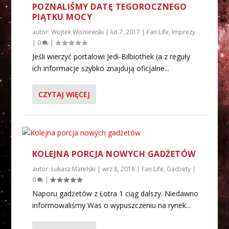
POZNALIŚMY DATĘ TEGOROCZNEGO
PIĄTKU MOCY
autor:
Wojtek Wiśniewski
|
lut 7, 2017
|
Fan Life
,
Imprezy
|
0
|
Jeśli wierzyć portalowi Jedi-Bilbiothek (a z reguły
ich informacje szybko znajdują oficjalne...
CZYTAJ WIĘCEJ
KOLEJNA PORCJA NOWYCH GADŻETÓW
autor:
Łukasz Matelski
|
wrz 8, 2016
|
Fan Life
,
Gadżety
|
0
|
Naporu gadżetów z Łotra 1 ciąg dalszy. Niedawno
informowaliśmy Was o wypuszczeniu na rynek...