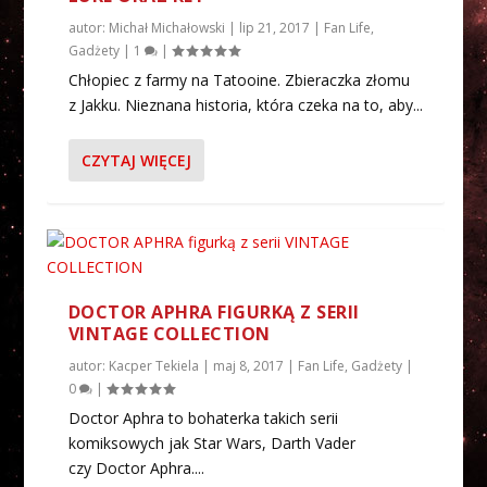
autor:
Michał Michałowski
|
lip 21, 2017
|
Fan Life
,
Gadżety
|
1
|
Chłopiec z farmy na Tatooine. Zbieraczka złomu
z Jakku. Nieznana historia, która czeka na to, aby...
CZYTAJ WIĘCEJ
DOCTOR APHRA FIGURKĄ Z SERII
VINTAGE COLLECTION
autor:
Kacper Tekiela
|
maj 8, 2017
|
Fan Life
,
Gadżety
|
0
|
Doctor Aphra to bohaterka takich serii
komiksowych jak Star Wars, Darth Vader
czy Doctor Aphra....