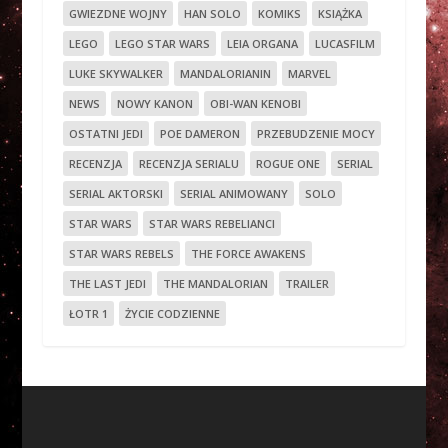
GWIEZDNE WOJNY
HAN SOLO
KOMIKS
KSIĄŻKA
LEGO
LEGO STAR WARS
LEIA ORGANA
LUCASFILM
LUKE SKYWALKER
MANDALORIANIN
MARVEL
NEWS
NOWY KANON
OBI-WAN KENOBI
OSTATNI JEDI
POE DAMERON
PRZEBUDZENIE MOCY
RECENZJA
RECENZJA SERIALU
ROGUE ONE
SERIAL
SERIAL AKTORSKI
SERIAL ANIMOWANY
SOLO
STAR WARS
STAR WARS REBELIANCI
STAR WARS REBELS
THE FORCE AWAKENS
THE LAST JEDI
THE MANDALORIAN
TRAILER
ŁOTR 1
ŻYCIE CODZIENNE