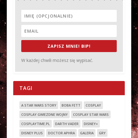
ZAPISZ MNIE! BIP!
W każdej chwili możesz się wypisać.
TAGI
A STAR WARS STORY
BOBA FETT
COSPLAY
COSPLAY GWIEZDNE WOJNY
COSPLAY STAR WARS
COSPLAYTIME.PL
DARTH VADER
DISNEY+
DISNEY PLUS
DOCTOR APHRA
GALERIA
GRY