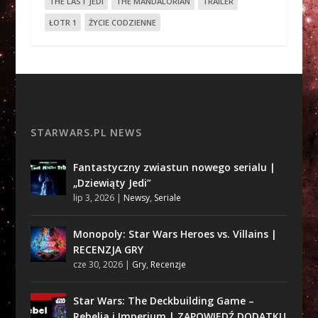
THE LAST JEDI
THE MANDALORIAN
TRAILER
ŁOTR 1
ŻYCIE CODZIENNE
STARWARS.PL NEWS
Fantastyczny zwiastun nowego serialu |
„Dziewiąty Jedi”
lip 3, 2026
|
Newsy
,
Seriale
Monopoly: Star Wars Heroes vs. Villains |
RECENZJA GRY
cze 30, 2026
|
Gry
,
Recenzje
Star Wars: The Deckbuilding Game –
Rebelia i Imperium | ZAPOWIEDŹ DODATKU