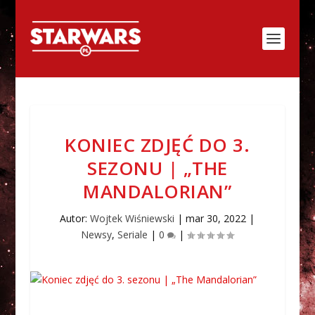
KONIEC ZDJĘĆ DO 3.
SEZONU | „THE
MANDALORIAN”
Autor:
Wojtek Wiśniewski
|
mar 30, 2022
|
Newsy
,
Seriale
|
0
|