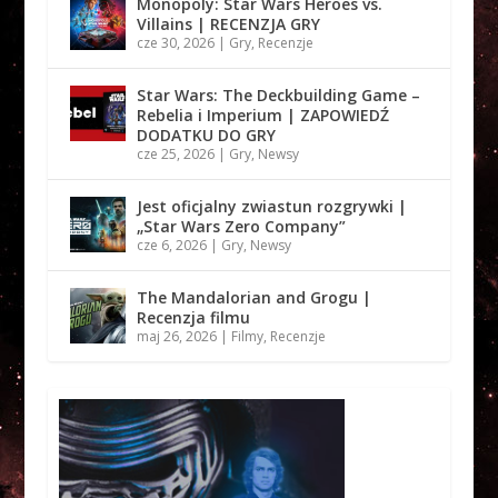
Monopoly: Star Wars Heroes vs.
Villains | RECENZJA GRY
cze 30, 2026
|
Gry
,
Recenzje
Star Wars: The Deckbuilding Game –
Rebelia i Imperium | ZAPOWIEDŹ
DODATKU DO GRY
cze 25, 2026
|
Gry
,
Newsy
Jest oficjalny zwiastun rozgrywki |
„Star Wars Zero Company”
cze 6, 2026
|
Gry
,
Newsy
The Mandalorian and Grogu |
Recenzja filmu
maj 26, 2026
|
Filmy
,
Recenzje