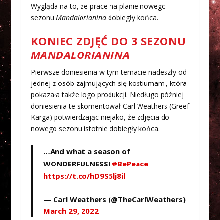
Wygląda na to, że prace na planie nowego
sezonu
Mandalorianina
dobiegły końca.
KONIEC ZDJĘĆ DO 3 SEZONU
MANDALORIANINA
Pierwsze doniesienia w tym temacie nadeszły od
jednej z osób zajmujących się kostiumami, która
pokazała także logo produkcji. Niedługo później
doniesienia te skomentował Carl Weathers (Greef
Karga) potwierdzając niejako, że zdjęcia do
nowego sezonu istotnie dobiegły końca.
…And what a season of
WONDERFULNESS!
#BePeace
https://t.co/hD9S5lj8il
— Carl Weathers (@TheCarlWeathers)
March 29, 2022