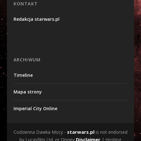
KONTAKT
Redakcja starwars.pl
ARCHIWUM
Timeline
Mapa strony
Imperial City Online
starwars.pl
Codzienna Dawka Mocy -
is not endorsed
Disclaimer
by Lucasfilm Ltd. or Disney
| Hosting