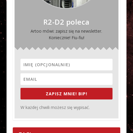
R2-D2 poleca
Artoo mówi: zapisz się na newsletter.
Koniecznie! Fiu-fiu!
ZAPISZ MNIE! BIP!
W każdej chwili możesz się wypisać.