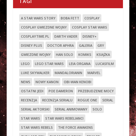
TAGI
A STAR WARS STORY
BOBA FETT
COSPLAY
COSPLAY GWIEZDNE WOJNY
COSPLAY STAR WARS
COSPLAYTIME.PL
DARTH VADER
DISNEY+
DISNEY PLUS
DOCTOR APHRA
GALERIA
GRY
GWIEZDNE WOJNY
HAN SOLO
KOMIKS
KSIĄŻKA
LEGO
LEGO STAR WARS
LEIA ORGANA
LUCASFILM
LUKE SKYWALKER
MANDALORIANIN
MARVEL
NEWS
NOWY KANON
OBI-WAN KENOBI
OSTATNI JEDI
POE DAMERON
PRZEBUDZENIE MOCY
RECENZJA
RECENZJA SERIALU
ROGUE ONE
SERIAL
SERIAL AKTORSKI
SERIAL ANIMOWANY
SOLO
STAR WARS
STAR WARS REBELIANCI
STAR WARS REBELS
THE FORCE AWAKENS