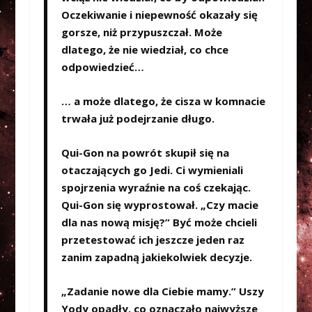
Oczekiwanie i niepewność okazały się
gorsze, niż przypuszczał. Może
dlatego, że nie wiedział, co chce
odpowiedzieć…
… a może dlatego, że cisza w komnacie
trwała już podejrzanie długo.
Qui-Gon na powrót skupił się na
otaczających go Jedi. Ci wymieniali
spojrzenia wyraźnie na coś czekając.
Qui-Gon się wyprostował. „Czy macie
dla nas nową misję?” Być może chcieli
przetestować ich jeszcze jeden raz
zanim zapadną jakiekolwiek decyzje.
„Zadanie nowe dla Ciebie mamy.” Uszy
Yody opadły, co oznaczało najwyższe