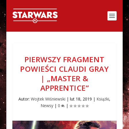
PIERWSZY FRAGMENT
POWIEŚCI CLAUDI GRAY
| „MASTER &
APPRENTICE”
Autor:
Wojtek Wiśniewski
|
lut 18, 2019
|
Książki
,
Newsy
|
0
|