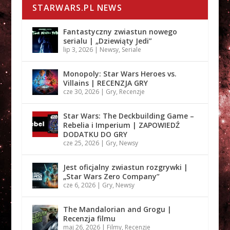
STARWARS.PL NEWS
Fantastyczny zwiastun nowego
serialu | „Dziewiąty Jedi”
lip 3, 2026
|
Newsy
,
Seriale
Monopoly: Star Wars Heroes vs.
Villains | RECENZJA GRY
cze 30, 2026
|
Gry
,
Recenzje
Star Wars: The Deckbuilding Game –
Rebelia i Imperium | ZAPOWIEDŹ
DODATKU DO GRY
cze 25, 2026
|
Gry
,
Newsy
Jest oficjalny zwiastun rozgrywki |
„Star Wars Zero Company”
cze 6, 2026
|
Gry
,
Newsy
The Mandalorian and Grogu |
Recenzja filmu
maj 26, 2026
|
Filmy
,
Recenzje