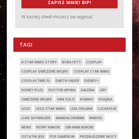
ZAPISZ MNIE! BIP!
W każdej chwili możesz się wypisać.
TAGI
A STAR WARS STORY
BOBA FETT
COSPLAY
COSPLAY GWIEZDNE WOJNY
COSPLAY STAR WARS
COSPLAYTIME.PL
DARTH VADER
DISNEY+
DISNEY PLUS
DOCTOR APHRA
GALERIA
GRY
GWIEZDNE WOJNY
HAN SOLO
KOMIKS
KSIĄŻKA
LEGO
LEGO STAR WARS
LEIA ORGANA
LUCASFILM
LUKE SKYWALKER
MANDALORIANIN
MARVEL
NEWS
NOWY KANON
OBI-WAN KENOBI
OSTATNI JEDI
POE DAMERON
PRZEBUDZENIE MOCY