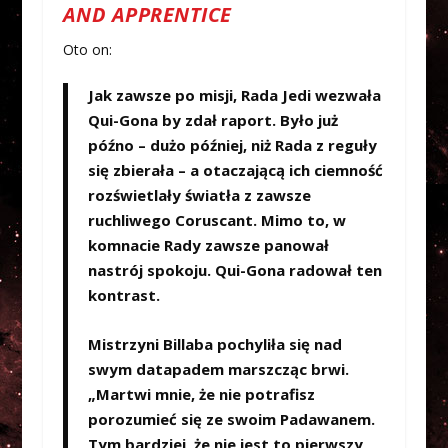
AND APPRENTICE
Oto on:
Jak zawsze po misji, Rada Jedi wezwała
Qui-Gona by zdał raport. Było już
późno – dużo później, niż Rada z reguły
się zbierała – a otaczającą ich ciemność
rozświetlały światła z zawsze
ruchliwego Coruscant. Mimo to, w
komnacie Rady zawsze panował
nastrój spokoju. Qui-Gona radował ten
kontrast.
Mistrzyni Billaba pochyliła się nad
swym datapadem marszcząc brwi.
„Martwi mnie, że nie potrafisz
porozumieć się ze swoim Padawanem.
Tym bardziej, że nie jest to pierwszy