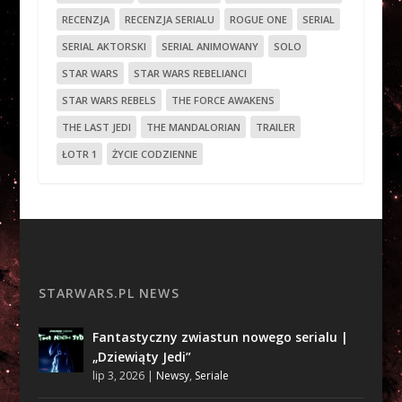
RECENZJA
RECENZJA SERIALU
ROGUE ONE
SERIAL
SERIAL AKTORSKI
SERIAL ANIMOWANY
SOLO
STAR WARS
STAR WARS REBELIANCI
STAR WARS REBELS
THE FORCE AWAKENS
THE LAST JEDI
THE MANDALORIAN
TRAILER
ŁOTR 1
ŻYCIE CODZIENNE
STARWARS.PL NEWS
Fantastyczny zwiastun nowego serialu |
„Dziewiąty Jedi”
lip 3, 2026
|
Newsy
,
Seriale