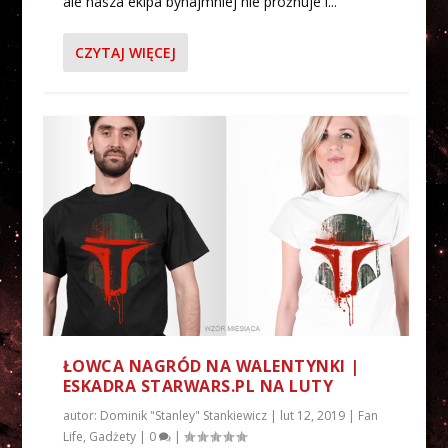
ale nasza ekipa bynajmniej nie próżnuje i...
CZYTAJ WIĘCEJ
ŁOWCA NAGRÓD NA WALENTYNKI |
ESKADRA STARWARS.PL NA LUTY
autor:
Dominik "Stanley" Stankiewicz
|
lut 12, 2019
|
Fan
Life
,
Gadżety
|
0
|