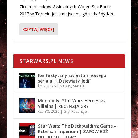
Zlot miłośników Gwiezdnych Wojen StarForce
2017 w Toruniu jest miejscem, gdzie każdy fan...
CZYTAJ WIĘCEJ
STARWARS.PL NEWS
Fantastyczny zwiastun nowego
serialu | „Dziewiąty Jedi”
lip 3, 2026
|
Newsy
,
Seriale
Monopoly: Star Wars Heroes vs.
Villains | RECENZJA GRY
cze 30, 2026
|
Gry
,
Recenzje
Star Wars: The Deckbuilding Game –
Rebelia i Imperium | ZAPOWIEDŹ
DODATKU DO GRY