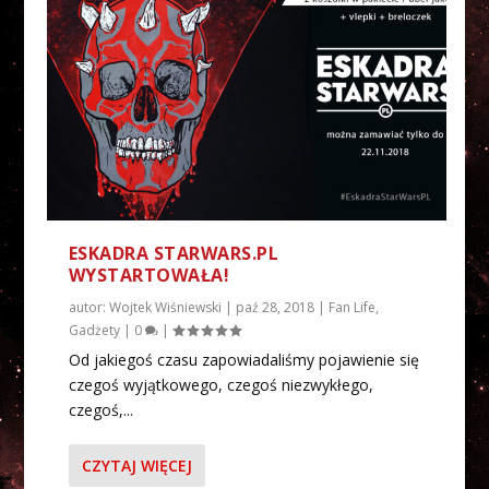
ESKADRA STARWARS.PL
WYSTARTOWAŁA!
autor:
Wojtek Wiśniewski
|
paź 28, 2018
|
Fan Life
,
Gadżety
|
0
|
Od jakiegoś czasu zapowiadaliśmy pojawienie się
czegoś wyjątkowego, czegoś niezwykłego,
czegoś,...
CZYTAJ WIĘCEJ