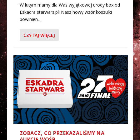
W lutym mamy dla Was wyjątkowej urody box od
Eskadra starwars.pl! Nasz nowy wzór koszulki
powinien...
CZYTAJ WIĘCEJ
ZOBACZ, CO PRZEKAZALIŚMY NA
AUKCJĘ WOŚP…