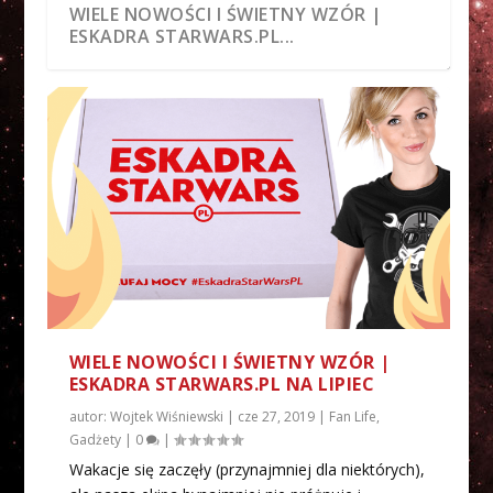
WIELE NOWOŚCI I ŚWIETNY WZÓR |
ESKADRA STARWARS.PL...
GRUDNIOWA ESKADRA STARWARS.PL |
„HAN SOLO” NA DVD I UNBOXING
ESKADRA STARWARS.PL
OTWIERAMY ARCHIWA IMPERIAL CITY
KONKURS ZAKOŃCZONY...
ESKADRY S...
WYSTARTOWAŁA!
ONLINE!
WIELE NOWOŚCI I ŚWIETNY WZÓR |
ESKADRA STARWARS.PL NA LIPIEC
autor:
Wojtek Wiśniewski
|
cze 27, 2019
|
Fan Life
,
Gadżety
|
0
|
Wakacje się zaczęły (przynajmniej dla niektórych),