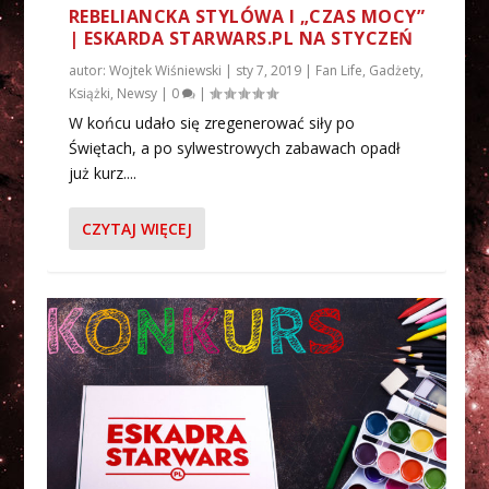
REBELIANCKA STYLÓWA I „CZAS MOCY”
| ESKARDA STARWARS.PL NA STYCZEŃ
autor:
Wojtek Wiśniewski
|
sty 7, 2019
|
Fan Life
,
Gadżety
,
Książki
,
Newsy
|
0
|
W końcu udało się zregenerować siły po
Świętach, a po sylwestrowych zabawach opadł
już kurz....
CZYTAJ WIĘCEJ