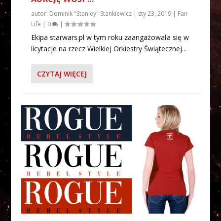
autor:
Dominik "Stanley" Stankiewicz
|
sty 23, 2019
|
Fan
Life
|
0
|
Ekipa starwars.pl w tym roku zaangażowała się w
licytacje na rzecz Wielkiej Orkiestry Świątecznej...
CZYTAJ WIĘCEJ