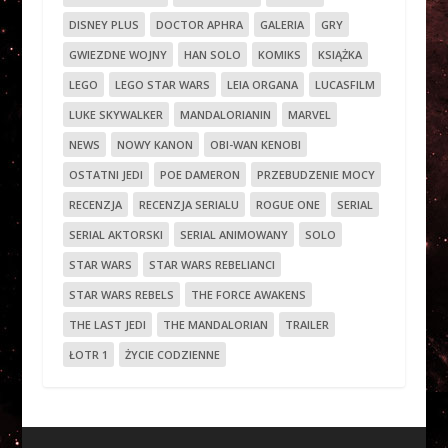
DISNEY PLUS
DOCTOR APHRA
GALERIA
GRY
GWIEZDNE WOJNY
HAN SOLO
KOMIKS
KSIĄŻKA
LEGO
LEGO STAR WARS
LEIA ORGANA
LUCASFILM
LUKE SKYWALKER
MANDALORIANIN
MARVEL
NEWS
NOWY KANON
OBI-WAN KENOBI
OSTATNI JEDI
POE DAMERON
PRZEBUDZENIE MOCY
RECENZJA
RECENZJA SERIALU
ROGUE ONE
SERIAL
SERIAL AKTORSKI
SERIAL ANIMOWANY
SOLO
STAR WARS
STAR WARS REBELIANCI
STAR WARS REBELS
THE FORCE AWAKENS
THE LAST JEDI
THE MANDALORIAN
TRAILER
ŁOTR 1
ŻYCIE CODZIENNE