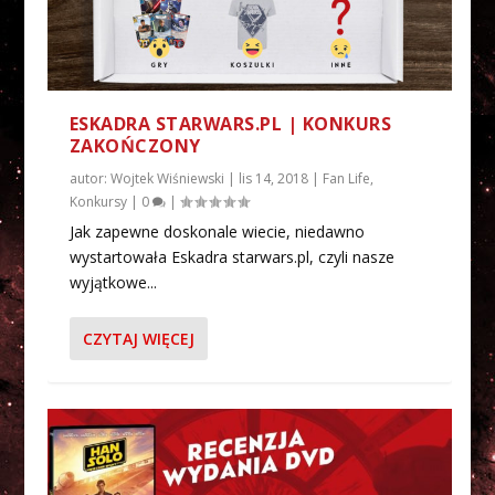
ESKADRA STARWARS.PL | KONKURS
ZAKOŃCZONY
autor:
Wojtek Wiśniewski
|
lis 14, 2018
|
Fan Life
,
Konkursy
|
0
|
Jak zapewne doskonale wiecie, niedawno
wystartowała Eskadra starwars.pl, czyli nasze
wyjątkowe...
CZYTAJ WIĘCEJ