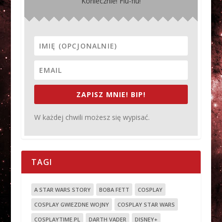
Koniecznie! Fiu-fiu!
ZAPISZ MNIE! BIP!
W każdej chwili możesz się wypisać.
TAGI
A STAR WARS STORY
BOBA FETT
COSPLAY
COSPLAY GWIEZDNE WOJNY
COSPLAY STAR WARS
COSPLAYTIME.PL
DARTH VADER
DISNEY+