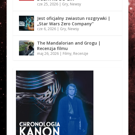
cze 25, 2026
|
Gry
,
Newsy
Jest oficjalny zwiastun rozgrywki |
„Star Wars Zero Company”
cze 6, 2026
|
Gry
,
Newsy
The Mandalorian and Grogu |
Recenzja filmu
maj 26, 2026
|
Filmy
,
Recenzje