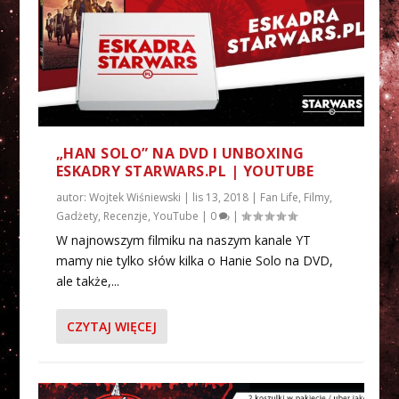
„HAN SOLO” NA DVD I UNBOXING
ESKADRY STARWARS.PL | YOUTUBE
autor:
Wojtek Wiśniewski
|
lis 13, 2018
|
Fan Life
,
Filmy
,
Gadżety
,
Recenzje
,
YouTube
|
0
|
W najnowszym filmiku na naszym kanale YT
mamy nie tylko słów kilka o Hanie Solo na DVD,
ale także,...
CZYTAJ WIĘCEJ