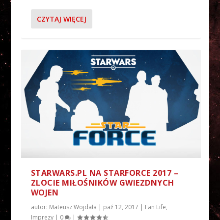
CZYTAJ WIĘCEJ
STARWARS.PL NA STARFORCE 2017 –
ZLOCIE MIŁOŚNIKÓW GWIEZDNYCH
WOJEN
autor:
Mateusz Wojdała
|
paź 12, 2017
|
Fan Life
,
Imprezy
|
0
|