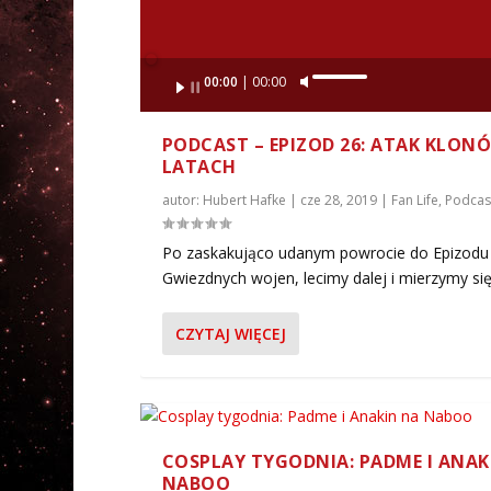
Odtwarzacz
00:00
00:00
U
plików
ż
dźwiękowych
y
PODCAST – EPIZOD 26: ATAK KLON
w
LATACH
a
autor:
Hubert Hafke
|
cze 28, 2019
|
Fan Life
,
Podcas
j
s
Po zaskakująco udanym powrocie do Epizodu 
t
Gwiezdnych wojen, lecimy dalej i mierzymy się 
r
z
CZYTAJ WIĘCEJ
a
ł
e
k
d
COSPLAY TYGODNIA: PADME I ANAK
o
NABOO
g