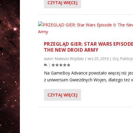
CZYTAJ WIĘCEJ
ę
k
s
z
y
ć
PRZEGLĄD GIER: STAR WARS EPISODE 
l
THE NEW DROID ARMY
u
b
autor:
Mateusz Wojdała
|
wrz 25, 2016
|
Gry
,
Publicy
z
|
m
Na GameBoy Advance powstało więcej niż je
n
z uniwersum Gwiezdnych Wojen, dlatego też wa
i
e
CZYTAJ WIĘCEJ
j
s
z
y
ć
g