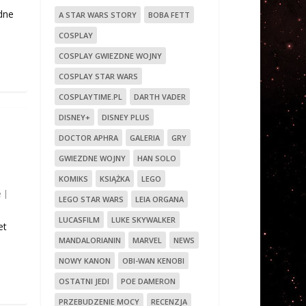
dne
A STAR WARS STORY
BOBA FETT
COSPLAY
COSPLAY GWIEZDNE WOJNY
COSPLAY STAR WARS
COSPLAYTIME.PL
DARTH VADER
DISNEY+
DISNEY PLUS
DOCTOR APHRA
GALERIA
GRY
GWIEZDNE WOJNY
HAN SOLO
KOMIKS
KSIĄŻKA
LEGO
e
|
LEGO STAR WARS
LEIA ORGANA
LUCASFILM
LUKE SKYWALKER
et
MANDALORIANIN
MARVEL
NEWS
NOWY KANON
OBI-WAN KENOBI
OSTATNI JEDI
POE DAMERON
PRZEBUDZENIE MOCY
RECENZJA