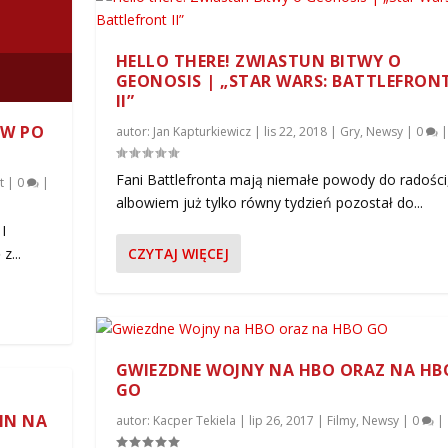
HELLO THERE! ZWIASTUN BITWY O
GEONOSIS | „STAR WARS: BATTLEFRON
II”
ÓW PO
autor:
Jan Kapturkiewicz
|
lis 22, 2018
|
Gry
,
Newsy
|
0
|
Fani Battlefronta mają niemałe powody do radości
t
|
0
|
albowiem już tylko równy tydzień pozostał do...
I
z...
CZYTAJ WIĘCEJ
GWIEZDNE WOJNY NA HBO ORAZ NA HB
GO
IN NA
autor:
Kacper Tekiela
|
lip 26, 2017
|
Filmy
,
Newsy
|
0
|