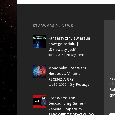
ł
o
ś
n
STARWARS.PL NEWS
o
ś
Fantastyczny zwiastun
ć
nowego serialu |
.
„Dziewiąty Jedi”
lip 3, 2026
|
Newsy
,
Seriale
Monopoly: Star Wars
Heroes vs. Villains |
Pss
RECENZJA GRY
a b
cze 30, 2026
|
Gry
,
Recenzje
Bot
chw
Star Wars: The
Deckbuilding Game –
Rebelia i Imperium |
ZAPOWIEDŹ DODATKU DO