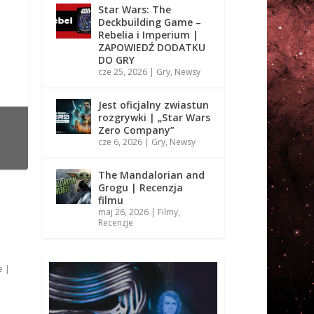
Star Wars: The
Deckbuilding Game –
Rebelia i Imperium |
ZAPOWIEDŹ DODATKU
DO GRY
cze 25, 2026
|
Gry
,
Newsy
Jest oficjalny zwiastun
rozgrywki | „Star Wars
Zero Company”
cze 6, 2026
|
Gry
,
Newsy
The Mandalorian and
Grogu | Recenzja
filmu
maj 26, 2026
|
Filmy
,
Recenzje
e
|