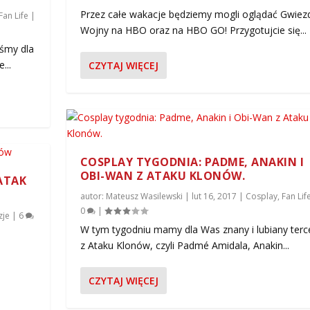
Przez całe wakacje będziemy mogli oglądać Gwiez
Fan Life
|
Wojny na HBO oraz na HBO GO! Przygotujcie się...
iśmy dla
...
CZYTAJ WIĘCEJ
COSPLAY TYGODNIA: PADME, ANAKIN I
OBI-WAN Z ATAKU KLONÓW.
 ATAK
autor:
Mateusz Wasilewski
|
lut 16, 2017
|
Cosplay
,
Fan Lif
0
|
zje
|
6
W tym tygodniu mamy dla Was znany i lubiany terc
z Ataku Klonów, czyli Padmé Amidala, Anakin...
CZYTAJ WIĘCEJ