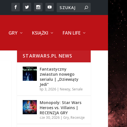
GRY
KSIĄŻKI
FAN LIFE
STARWARS.PL NEWS
Fantastyczny
zwiastun nowego
serialu | „Dziewiąty
Jedi”
lip 3, 2026
|
Newsy
,
Seriale
Monopoly: Star Wars
Heroes vs. Villains |
RECENZJA GRY
cze 30, 2026
|
Gry
,
Recenzje