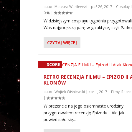
ó
autor:
Mateusz Wasilewski
|
paź 26, 2017
|
Cosplay
,
0
|
r
y
W dzisiejszym cosplayu tygodnia przygotowal
o
Was najgorętszą parę w galaktyce, czyli Padme
r
a
CZYTAJ WIĘCEJ
z
d
o
SCORE
d
21%
o
RETRO RECENZJA FILMU – EPIZOD II
ł
KLONÓW
u
autor:
Wojtek Wiśniewski
|
cze 1, 2017
|
Filmy
,
Recen
a
|
b
W prezencie na jego osiemnaste urodziny
y
przygotowałem recenzję Epizodu I. Ale jak
z
powiedziało się...
w
i