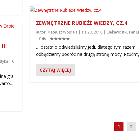
ZEWNĘTRZNE RUBIEŻE WIEDZY, CZ.4
autor:
Mateusz Wojdała
|
sie 20, 2016
|
Ciekawostki
,
Fan L
|
0
|
II:
… ostatnio odwiedziliśmy Jedi, dlatego tym razem
odbędziemy podróż na drugą stronę mocy. Rzućmy.
styka
|
0
CZYTAJ WIĘCEJ
dna gra
rto...
1
2