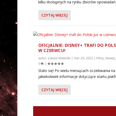
kilku dostępnych na rynku zbiorów opowiadań.
CZYTAJ WIĘCEJ
OFICJALNIE: DISNEY+ TRAFI DO POLS
W CZERWCU!
OFICJALNIE: DISNEY+ TRAFI D
NOWY UCS JUŻ W SIERPNIU |
PODCAST – EPIZOD 26: ATA
COSPLAY TYGODNIA: PADME 
RETRO RECENZJA FILMU – EPI
autor:
Łukasz Matelski
|
mar 29, 2022
|
Filmy
,
Newsy
Autor:
Autor:
Autor:
Autor:
Autor:
Łukasz Matelski
Tymoteusz
Hubert Hafke
Mateusz Wasilewski
Wojtek Wiśniewski
|
lip 17, 2021
|
|
cze 28, 2019
mar 29, 2022
|
|
cze 1, 2017
paź 26, 2017
|
Fan Life
|
Fan Life
|
|
Filmy
Filmy
,
|
Gadżety
Cosplay
,
,
Podcas
,
Newsy
Recen
|
,
0
|
Stało się! Po wielu miesiącach oczekiwania na
jakiekolwiek informacje dotyczące startu platf
CZYTAJ WIĘCEJ