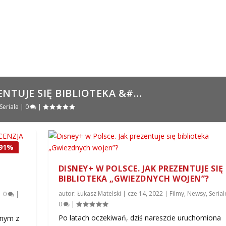
NTUJE SIĘ BIBLIOTEKA &#...
Seriale
|
0
|
 91%
DISNEY+ W POLSCE. JAK PREZENTUJE SIĘ
BIBLIOTEKA „GWIEZDNYCH WOJEN”?
autor:
Łukasz Matelski
|
cze 14, 2022
|
Filmy
,
Newsy
,
Serial
|
0
|
0
|
Po latach oczekiwań, dziś nareszcie uruchomiona
dnym z