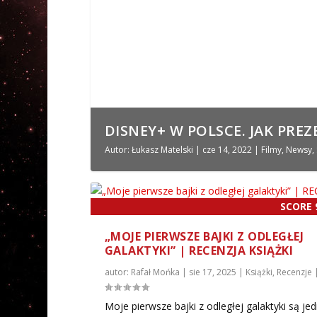
DISNEY+ W POLSCE. JAK PREZE
Autor:
Łukasz Matelski
|
cze 14, 2022
|
Filmy
,
Newsy
,
SCORE
„MOJE PIERWSZE BAJKI Z ODLEGŁEJ
GALAKTYKI” | RECENZJA KSIĄŻKI
autor:
Rafał Mońka
|
sie 17, 2025
|
Książki
,
Recenzje
Moje pierwsze bajki z odległej galaktyki są je