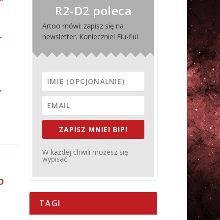
R2-D2 poleca
Artoo mówi: zapisz się na
newsletter. Koniecznie! Fiu-fiu!
T
,
ZAPISZ MNIE! BIP!
W każdej chwili możesz się
wypisać.
O
TAGI