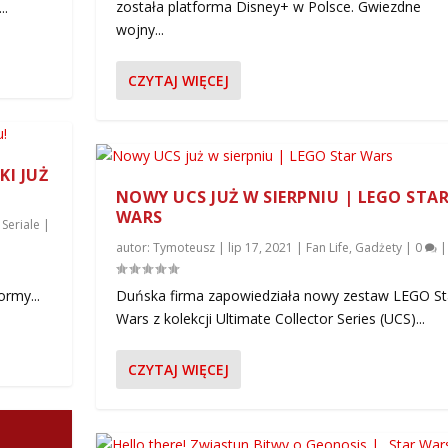
została platforma Disney+ w Polsce. Gwiezdne
..
wojny...
CZYTAJ WIĘCEJ
KI JUŻ
NOWY UCS JUŻ W SIERPNIU | LEGO STA
O POLSKI JUŻ W CZERWCU!...
 LEGO STAR WARS
K KLONÓW PO LATACH
I ANAKIN NA NABOO
ZOD II ATAK KLONÓW...
WARS
,
Seriale
|
t
zje
,
Fan Life
0
Seriale
|
|
0
|
6
|
|
|
|
0
0
|
|
autor:
Tymoteusz
|
lip 17, 2021
|
Fan Life
,
Gadżety
|
0
|
ormy...
Duńska firma zapowiedziała nowy zestaw LEGO St
Wars z kolekcji Ultimate Collector Series (UCS)...
CZYTAJ WIĘCEJ