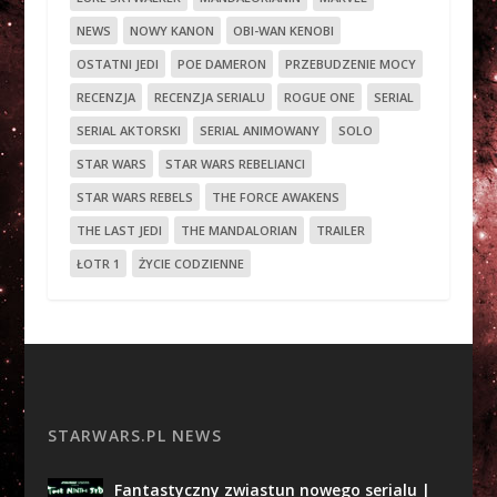
NEWS
NOWY KANON
OBI-WAN KENOBI
OSTATNI JEDI
POE DAMERON
PRZEBUDZENIE MOCY
RECENZJA
RECENZJA SERIALU
ROGUE ONE
SERIAL
SERIAL AKTORSKI
SERIAL ANIMOWANY
SOLO
STAR WARS
STAR WARS REBELIANCI
STAR WARS REBELS
THE FORCE AWAKENS
THE LAST JEDI
THE MANDALORIAN
TRAILER
ŁOTR 1
ŻYCIE CODZIENNE
STARWARS.PL NEWS
Fantastyczny zwiastun nowego serialu |