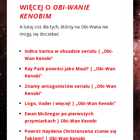
WIĘCEJ O
OBI-WANIE
KENOBIM
A tutaj coś dla tych, którzy na Obi-Wana nie
mogą się doczekać:
Indira Varma w obsadzie serialu | „Obi-
Wan Kenobi”
Ray Park powróci jako Maul? | „Obi-Wan
Kenobi”
Znamy antagonistów serialu | „Obi-Wan
Kenobi”
Logo, Vader i więcej! | „Obi-Wan Kenobi”
Ewan McGregor po pierwszych
przymiarkach | Obi-Wan Kenobi
Powrót Haydena Christensena stanie się
faktem? | Obi-Wan Kenobi