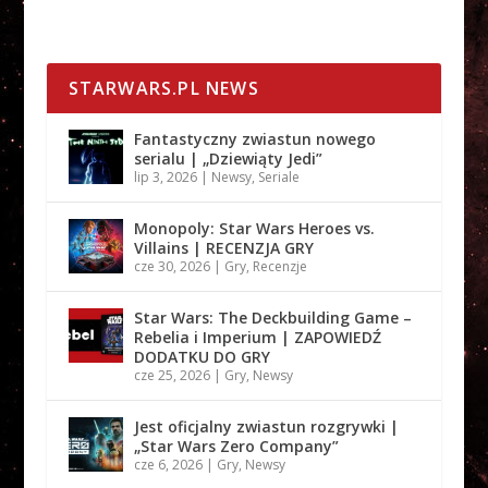
STARWARS.PL NEWS
Fantastyczny zwiastun nowego
serialu | „Dziewiąty Jedi”
lip 3, 2026
|
Newsy
,
Seriale
Monopoly: Star Wars Heroes vs.
Villains | RECENZJA GRY
cze 30, 2026
|
Gry
,
Recenzje
Star Wars: The Deckbuilding Game –
Rebelia i Imperium | ZAPOWIEDŹ
DODATKU DO GRY
cze 25, 2026
|
Gry
,
Newsy
Jest oficjalny zwiastun rozgrywki |
„Star Wars Zero Company”
cze 6, 2026
|
Gry
,
Newsy