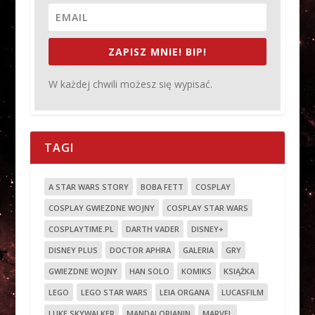
ZAPISZ MNIE! BIP!
W każdej chwili możesz się wypisać.
TAGI
A STAR WARS STORY
BOBA FETT
COSPLAY
COSPLAY GWIEZDNE WOJNY
COSPLAY STAR WARS
COSPLAYTIME.PL
DARTH VADER
DISNEY+
DISNEY PLUS
DOCTOR APHRA
GALERIA
GRY
GWIEZDNE WOJNY
HAN SOLO
KOMIKS
KSIĄŻKA
LEGO
LEGO STAR WARS
LEIA ORGANA
LUCASFILM
LUKE SKYWALKER
MANDALORIANIN
MARVEL