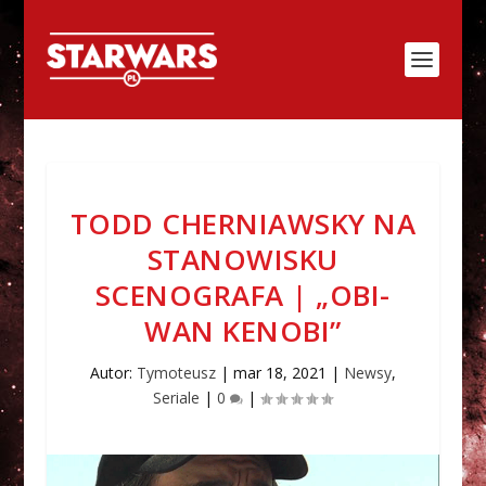
TODD CHERNIAWSKY NA
STANOWISKU
SCENOGRAFA | „OBI-
WAN KENOBI”
Autor:
Tymoteusz
|
mar 18, 2021
|
Newsy
,
Seriale
|
0
|