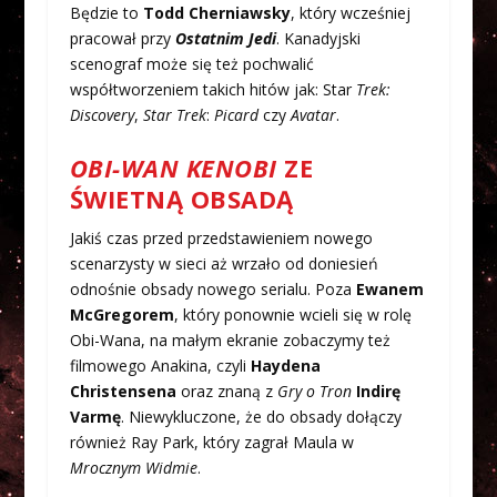
Będzie to
Todd Cherniawsky
, który wcześniej
pracował przy
Ostatnim Jedi
. Kanadyjski
scenograf może się też pochwalić
współtworzeniem takich hitów jak: Star
Trek:
Discovery
,
Star Trek
:
Picard
czy
Avatar
.
OBI-WAN KENOBI
ZE
ŚWIETNĄ OBSADĄ
Jakiś czas przed przedstawieniem nowego
scenarzysty w sieci aż wrzało od doniesień
odnośnie obsady nowego serialu. Poza
Ewanem
McGregorem
, który ponownie wcieli się w rolę
Obi-Wana, na małym ekranie zobaczymy też
filmowego Anakina, czyli
Haydena
Christensena
oraz znaną z
Gry o Tron
Indirę
Varmę
. Niewykluczone, że do obsady dołączy
również Ray Park, który zagrał Maula w
Mrocznym Widmie
.