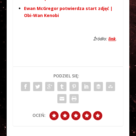
Ewan McGregor potwierdza start zdjęć |
Obi-Wan Kenobi
Źródło:
link
.
PODZIEL SIĘ:
OCEŃ: