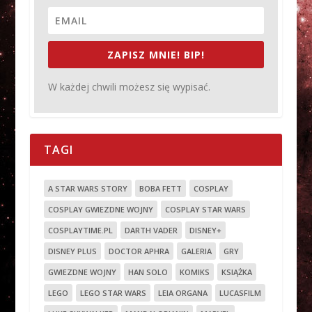
ZAPISZ MNIE! BIP!
W każdej chwili możesz się wypisać.
TAGI
A STAR WARS STORY
BOBA FETT
COSPLAY
COSPLAY GWIEZDNE WOJNY
COSPLAY STAR WARS
COSPLAYTIME.PL
DARTH VADER
DISNEY+
DISNEY PLUS
DOCTOR APHRA
GALERIA
GRY
GWIEZDNE WOJNY
HAN SOLO
KOMIKS
KSIĄŻKA
LEGO
LEGO STAR WARS
LEIA ORGANA
LUCASFILM