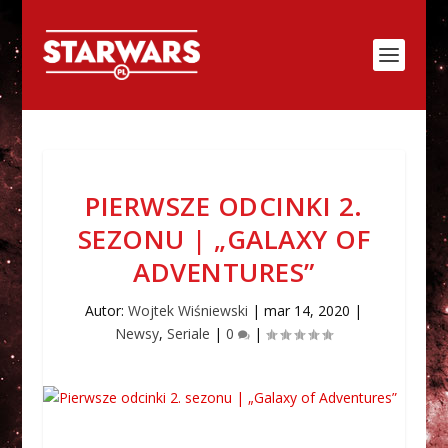
PIERWSZE ODCINKI 2.
SEZONU | „GALAXY OF
ADVENTURES”
Autor:
Wojtek Wiśniewski
|
mar 14, 2020
|
Newsy
,
Seriale
|
0
|