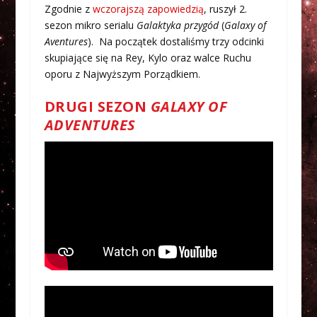
Zgodnie z
wczorajszą zapowiedzią
, ruszył 2.
sezon mikro serialu
Galaktyka przygód
(
Galaxy of
Aventures
). Na początek dostaliśmy trzy odcinki
skupiające się na Rey, Kylo oraz walce Ruchu
oporu z Najwyższym Porządkiem.
DRUGI SEZON
GALAXY OF
ADVENTURES