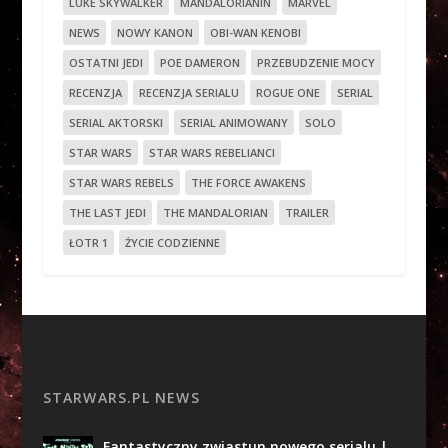
LUKE SKYWALKER
MANDALORIANIN
MARVEL
NEWS
NOWY KANON
OBI-WAN KENOBI
OSTATNI JEDI
POE DAMERON
PRZEBUDZENIE MOCY
RECENZJA
RECENZJA SERIALU
ROGUE ONE
SERIAL
SERIAL AKTORSKI
SERIAL ANIMOWANY
SOLO
STAR WARS
STAR WARS REBELIANCI
STAR WARS REBELS
THE FORCE AWAKENS
THE LAST JEDI
THE MANDALORIAN
TRAILER
ŁOTR 1
ŻYCIE CODZIENNE
STARWARS.PL NEWS
Fantastyczny zwiastun nowego serialu |