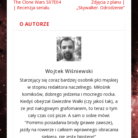
The Clone Wars S07E04
Zdjęcia z planu |
| Recenzja serialu
„Skywalker. Odrodzenie”
O AUTORZE
Wojtek Wiśniewski
Starzejący się coraz bardziej osobnik płci męskiej
w stopniu redaktora naczelnego. Miłośnik
komiksów, dobrego jedzenia i mocnego rocka.
Kiedyś obejrzał Gwiezdne Walki (czy jakoś tak), a
że jest nałogowym grafomanem, to teraz o tym
cały czas coś pisze. A sam o sobie mówi:
"Pomimo posiadania brody (prawie zawsze),
jazdy na rowerze i całkiem wprawnego obracania
siekierą, nie jestę hipsterę!"