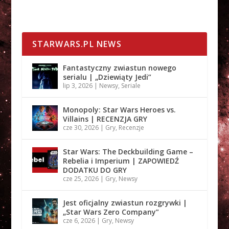
STARWARS.PL NEWS
Fantastyczny zwiastun nowego
serialu | „Dziewiąty Jedi”
lip 3, 2026
|
Newsy
,
Seriale
Monopoly: Star Wars Heroes vs.
Villains | RECENZJA GRY
cze 30, 2026
|
Gry
,
Recenzje
Star Wars: The Deckbuilding Game –
Rebelia i Imperium | ZAPOWIEDŹ
DODATKU DO GRY
cze 25, 2026
|
Gry
,
Newsy
Jest oficjalny zwiastun rozgrywki |
„Star Wars Zero Company”
cze 6, 2026
|
Gry
,
Newsy