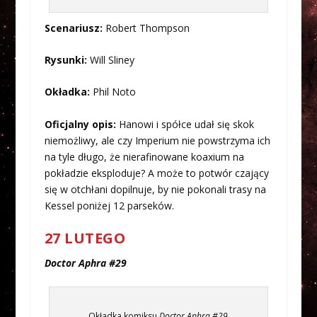
Scenariusz:
Robert Thompson
Rysunki:
Will Sliney
Okładka:
Phil Noto
Oficjalny opis:
Hanowi i spółce udał się skok
niemożliwy, ale czy Imperium nie powstrzyma ich
na tyle długo, że nierafinowane koaxium na
pokładzie eksploduje? A może to potwór czający
się w otchłani dopilnuje, by nie pokonali trasy na
Kessel poniżej 12 parseków.
27 LUTEGO
Doctor Aphra #29
Okładka komiksu
Doctor Aphra #29