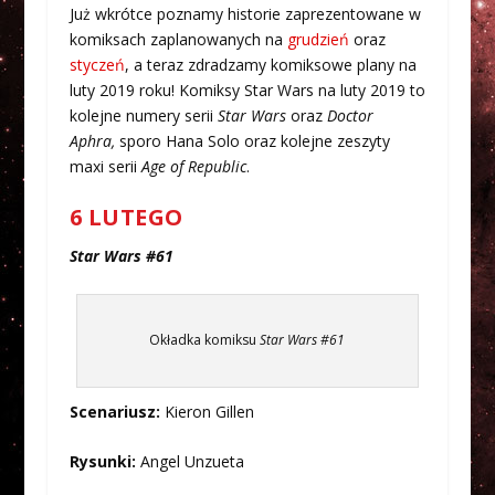
Już wkrótce poznamy historie zaprezentowane w
komiksach zaplanowanych na
grudzień
oraz
styczeń
, a teraz zdradzamy komiksowe plany na
luty 2019 roku! Komiksy Star Wars na luty 2019 to
kolejne numery serii
Star Wars
oraz
Doctor
Aphra,
sporo Hana Solo oraz kolejne zeszyty
maxi serii
Age of Republic
.
6 LUTEGO
Star Wars #61
Okładka komiksu
Star Wars #61
Scenariusz:
Kieron Gillen
Rysunki:
Angel Unzueta