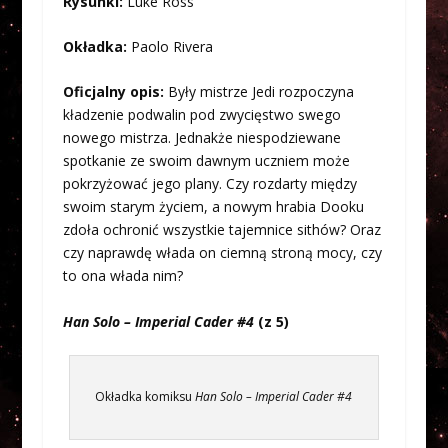
Rysunki:
Luke Ross
Okładka:
Paolo Rivera
Oficjalny opis:
Były mistrze Jedi rozpoczyna
kładzenie podwalin pod zwycięstwo swego
nowego mistrza. Jednakże niespodziewane
spotkanie ze swoim dawnym uczniem może
pokrzyżować jego plany. Czy rozdarty między
swoim starym życiem, a nowym hrabia Dooku
zdoła ochronić wszystkie tajemnice sithów? Oraz
czy naprawdę włada on ciemną stroną mocy, czy
to ona włada nim?
Han Solo – Imperial Cader #4
(z 5)
Okładka komiksu
Han Solo – Imperial Cader #4