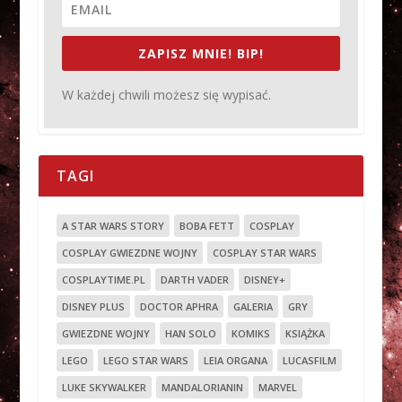
ZAPISZ MNIE! BIP!
W każdej chwili możesz się wypisać.
TAGI
A STAR WARS STORY
BOBA FETT
COSPLAY
COSPLAY GWIEZDNE WOJNY
COSPLAY STAR WARS
COSPLAYTIME.PL
DARTH VADER
DISNEY+
DISNEY PLUS
DOCTOR APHRA
GALERIA
GRY
GWIEZDNE WOJNY
HAN SOLO
KOMIKS
KSIĄŻKA
LEGO
LEGO STAR WARS
LEIA ORGANA
LUCASFILM
LUKE SKYWALKER
MANDALORIANIN
MARVEL