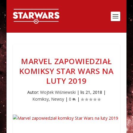
MARVEL ZAPOWIEDZIAŁ
KOMIKSY STAR WARS NA
LUTY 2019
Autor:
Wojtek Wiśniewski
|
lis 21, 2018
|
Komiksy
,
Newsy
|
0
|