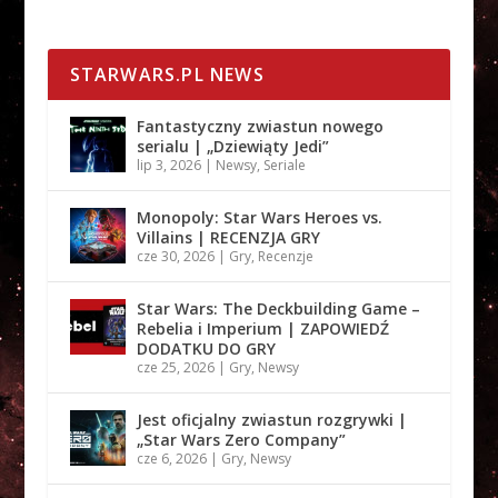
STARWARS.PL NEWS
Fantastyczny zwiastun nowego
serialu | „Dziewiąty Jedi”
lip 3, 2026
|
Newsy
,
Seriale
Monopoly: Star Wars Heroes vs.
Villains | RECENZJA GRY
cze 30, 2026
|
Gry
,
Recenzje
Star Wars: The Deckbuilding Game –
Rebelia i Imperium | ZAPOWIEDŹ
DODATKU DO GRY
cze 25, 2026
|
Gry
,
Newsy
Jest oficjalny zwiastun rozgrywki |
„Star Wars Zero Company”
cze 6, 2026
|
Gry
,
Newsy