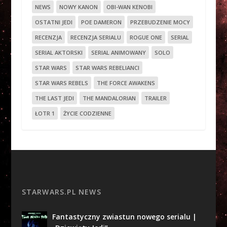
NEWS
NOWY KANON
OBI-WAN KENOBI
OSTATNI JEDI
POE DAMERON
PRZEBUDZENIE MOCY
RECENZJA
RECENZJA SERIALU
ROGUE ONE
SERIAL
SERIAL AKTORSKI
SERIAL ANIMOWANY
SOLO
STAR WARS
STAR WARS REBELIANCI
STAR WARS REBELS
THE FORCE AWAKENS
THE LAST JEDI
THE MANDALORIAN
TRAILER
ŁOTR 1
ŻYCIE CODZIENNE
STARWARS.PL NEWS
Fantastyczny zwiastun nowego serialu |