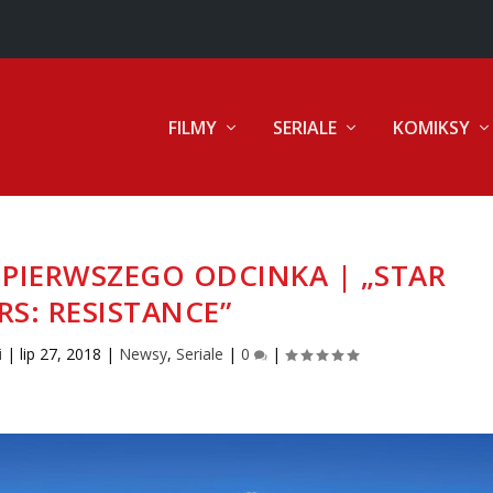
FILMY
SERIALE
KOMIKSY
 PIERWSZEGO ODCINKA | „STAR
S: RESISTANCE”
i
|
lip 27, 2018
|
Newsy
,
Seriale
|
0
|