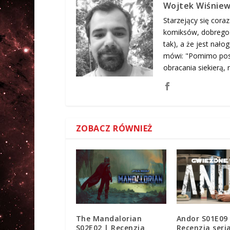
Wojtek Wiśniew
Starzejący się coraz
komiksów, dobrego j
tak), a że jest nał
mówi: "Pomimo posi
obracania siekierą, n
ZOBACZ RÓWNIEŻ
The Mandalorian
Andor S01E09
S02E02 | Recenzja
Recenzja seri