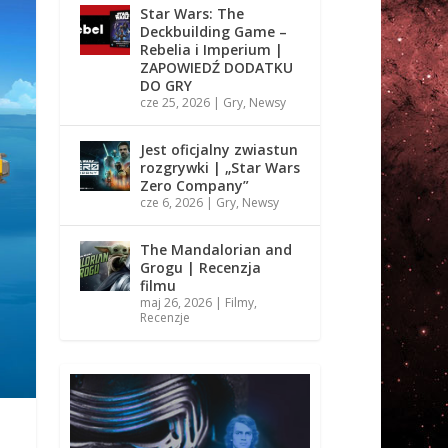
Star Wars: The
Deckbuilding Game –
Rebelia i Imperium |
ZAPOWIEDŹ DODATKU
DO GRY
cze 25, 2026
|
Gry
,
Newsy
Jest oficjalny zwiastun
rozgrywki | „Star Wars
Zero Company”
cze 6, 2026
|
Gry
,
Newsy
The Mandalorian and
Grogu | Recenzja
filmu
maj 26, 2026
|
Filmy
,
Recenzje