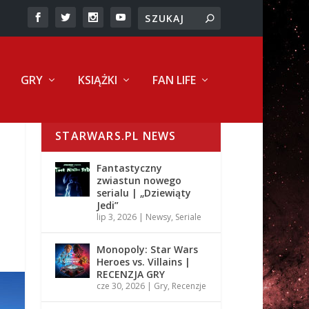
GRY
KSIĄŻKI
FAN LIFE
STARWARS.PL NEWS
Fantastyczny
zwiastun nowego
serialu | „Dziewiąty
Jedi”
lip 3, 2026
|
Newsy
,
Seriale
Monopoly: Star Wars
Heroes vs. Villains |
RECENZJA GRY
cze 30, 2026
|
Gry
,
Recenzje