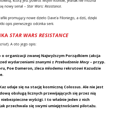
nowiną, którą jest powrót
Wojen Klonów
, jednak nie można
ię nowy serial –
Star Wars: Resistance
.
fiki promujący nowe dzieło Dave’a Filoniego, a dziś, dzięki
tki opis pierwszego odcinka serii.
NKA
STAR WARS RESISTANCE
criut
). A oto jego opis:
o o organizacji zwanej Najwyższym Porządkiem (akcja
przed wydarzeniami znanymi z
Przebudzenia Mocy
– przyp.
poru, Poe Dameron, zleca młodemu rekrutowi Kazudzie
e.
Kaz udaje się na stację kosmiczną Colossus. Ale nie jest
dową obsługą licznych przewijających się przez nią
iebezpieczne wyścigi. I to właśnie jeden z nich
 jak przechwala się swymi umiejętnościami pilotażu.