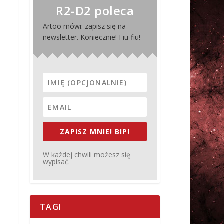
R2-D2 poleca
Artoo mówi: zapisz się na
newsletter. Koniecznie! Fiu-fiu!
ZAPISZ MNIE! BIP!
W każdej chwili możesz się
wypisać.
TAGI