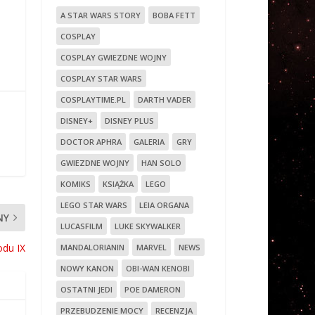
A STAR WARS STORY
BOBA FETT
COSPLAY
COSPLAY GWIEZDNE WOJNY
COSPLAY STAR WARS
COSPLAYTIME.PL
DARTH VADER
DISNEY+
DISNEY PLUS
DOCTOR APHRA
GALERIA
GRY
GWIEZDNE WOJNY
HAN SOLO
KOMIKS
KSIĄŻKA
LEGO
LEGO STAR WARS
LEIA ORGANA
NY
LUCASFILM
LUKE SKYWALKER
odu IX
MANDALORIANIN
MARVEL
NEWS
NOWY KANON
OBI-WAN KENOBI
OSTATNI JEDI
POE DAMERON
PRZEBUDZENIE MOCY
RECENZJA