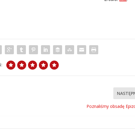
:
NASTĘP
Poznaliśmy obsadę Epiz