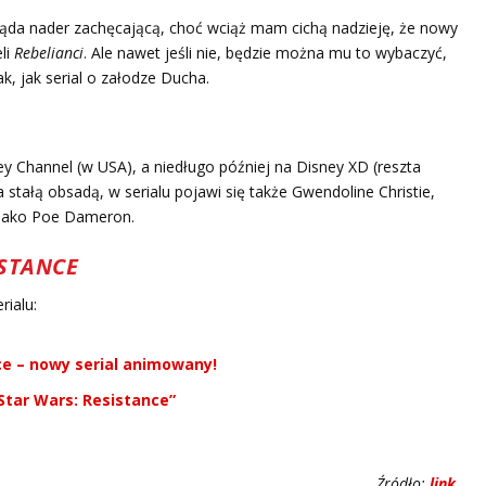
ląda nader zachęcającą, choć wciąż mam cichą nadzieję, że nowy
eli
Rebelianci
. Ale nawet jeśli nie, będzie można mu to wybaczyć,
ak, jak serial o załodze Ducha.
sney Channel (w USA), a niedługo później na Disney XD (reszta
 stałą obsadą, w serialu pojawi się także Gwendoline Christie,
 jako Poe Dameron.
ISTANCE
ialu:
e – nowy serial animowany!
Star Wars: Resistance”
Źródło:
link
.