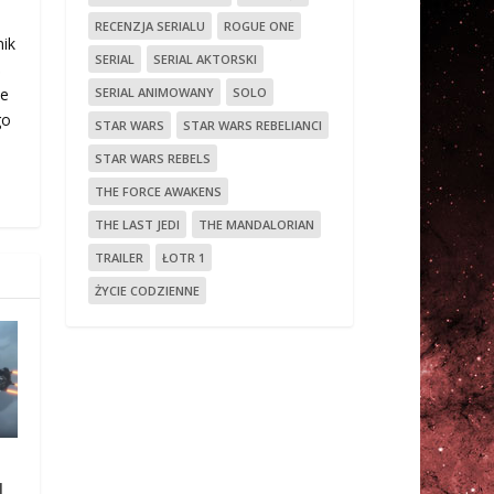
RECENZJA SERIALU
ROGUE ONE
nik
SERIAL
SERIAL AKTORSKI
ś
SERIAL ANIMOWANY
SOLO
ie
go
STAR WARS
STAR WARS REBELIANCI
STAR WARS REBELS
THE FORCE AWAKENS
THE LAST JEDI
THE MANDALORIAN
TRAILER
ŁOTR 1
ŻYCIE CODZIENNE
l
|