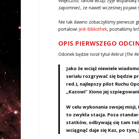
Większość fanów wciąż żyje wspaniałą 
zapomnieć, że nawet wcześniej pojawi s
Nie tak dawno zobaczyliśmy pierwsze gra
portalowi
Jedi-Bibliothek
, poznaliśmy kró
OPIS PIERWSZEGO ODCI
Odcinek będzie nosił tytuł
Rekrut
(
The Re
Jako że wciąż niewiele wiadom
serialu rozgrywać się będzie 
red.), najlepszy pilot Ruchu O
„Kazowi” Xiono jej szpiegowani
W celu wykonania swojej misji, 
to zwykła stacja. Poza standar
statków, odbywają się tam też n
wciągnąć daje się Kaz, po tym,