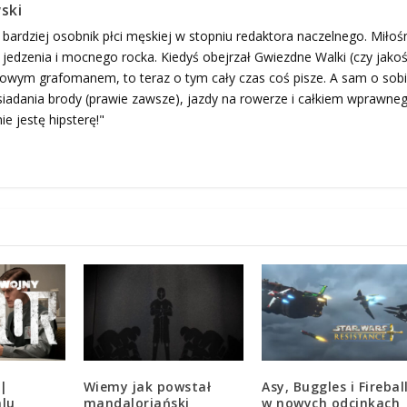
ski
 bardziej osobnik płci męskiej w stopniu redaktora naczelnego. Miłoś
edzenia i mocnego rocka. Kiedyś obejrzał Gwiezdne Walki (czy jako
ogowym grafomanem, to teraz o tym cały czas coś pisze. A sam o sob
adania brody (prawie zawsze), jazdy na rowerze i całkiem wprawne
ie jestę hipsterę!"
 |
Wiemy jak powstał
Asy, Buggles i Firebal
alu
mandaloriański
w nowych odcinkach 