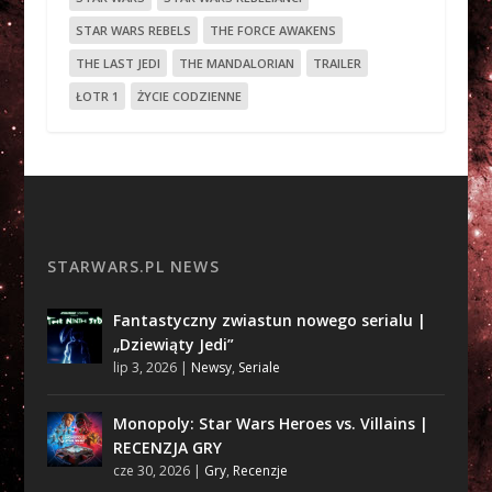
STAR WARS REBELS
THE FORCE AWAKENS
THE LAST JEDI
THE MANDALORIAN
TRAILER
ŁOTR 1
ŻYCIE CODZIENNE
STARWARS.PL NEWS
Fantastyczny zwiastun nowego serialu |
„Dziewiąty Jedi”
lip 3, 2026
|
Newsy
,
Seriale
Monopoly: Star Wars Heroes vs. Villains |
RECENZJA GRY
cze 30, 2026
|
Gry
,
Recenzje