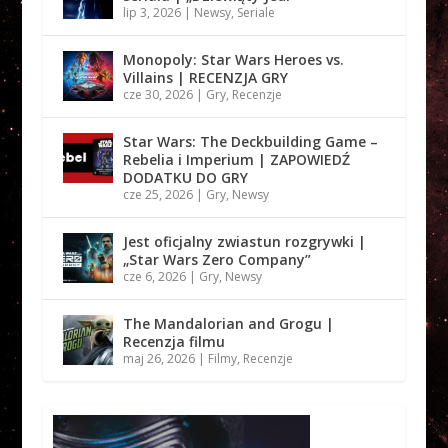
lip 3, 2026
|
Newsy
,
Seriale
Monopoly: Star Wars Heroes vs.
Villains | RECENZJA GRY
cze 30, 2026
|
Gry
,
Recenzje
Star Wars: The Deckbuilding Game –
Rebelia i Imperium | ZAPOWIEDŹ
DODATKU DO GRY
cze 25, 2026
|
Gry
,
Newsy
Jest oficjalny zwiastun rozgrywki |
„Star Wars Zero Company”
cze 6, 2026
|
Gry
,
Newsy
The Mandalorian and Grogu |
Recenzja filmu
maj 26, 2026
|
Filmy
,
Recenzje