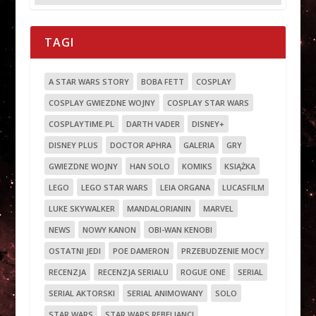
TAGI
A STAR WARS STORY
BOBA FETT
COSPLAY
COSPLAY GWIEZDNE WOJNY
COSPLAY STAR WARS
COSPLAYTIME.PL
DARTH VADER
DISNEY+
DISNEY PLUS
DOCTOR APHRA
GALERIA
GRY
GWIEZDNE WOJNY
HAN SOLO
KOMIKS
KSIĄŻKA
LEGO
LEGO STAR WARS
LEIA ORGANA
LUCASFILM
LUKE SKYWALKER
MANDALORIANIN
MARVEL
NEWS
NOWY KANON
OBI-WAN KENOBI
OSTATNI JEDI
POE DAMERON
PRZEBUDZENIE MOCY
RECENZJA
RECENZJA SERIALU
ROGUE ONE
SERIAL
SERIAL AKTORSKI
SERIAL ANIMOWANY
SOLO
STAR WARS
STAR WARS REBELIANCI