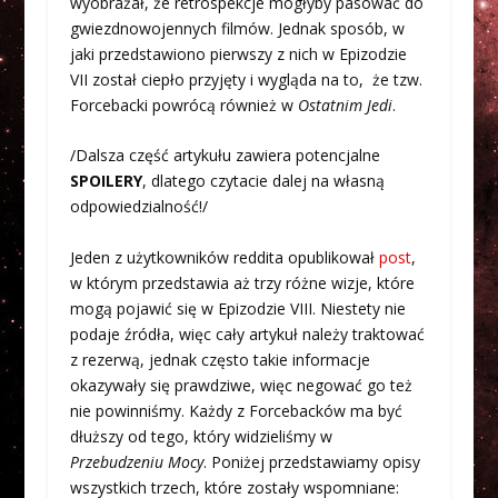
wyobrażał, że retrospekcje mogłyby pasować do
gwiezdnowojennych filmów. Jednak sposób, w
jaki przedstawiono pierwszy z nich w Epizodzie
VII został ciepło przyjęty i wygląda na to, że tzw.
Forcebacki powrócą również w
Ostatnim Jedi
.
/Dalsza część artykułu zawiera potencjalne
SPOILERY
, dlatego czytacie dalej na własną
odpowiedzialność!/
Jeden z użytkowników reddita opublikował
post
,
w którym przedstawia aż trzy różne wizje, które
mogą pojawić się w Epizodzie VIII. Niestety nie
podaje źródła, więc cały artykuł należy traktować
z rezerwą, jednak często takie informacje
okazywały się prawdziwe, więc negować go też
nie powinniśmy. Każdy z Forcebacków ma być
dłuższy od tego, który widzieliśmy w
Przebudzeniu Mocy
. Poniżej przedstawiamy opisy
wszystkich trzech, które zostały wspomniane: