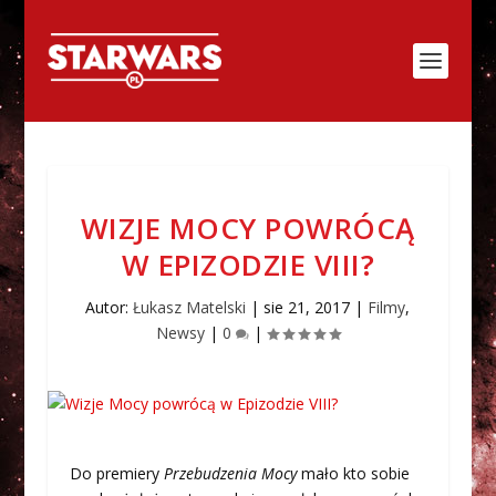
WIZJE MOCY POWRÓCĄ
W EPIZODZIE VIII?
Autor:
Łukasz Matelski
|
sie 21, 2017
|
Filmy
,
Newsy
|
0
|
Do premiery
Przebudzenia Mocy
mało kto sobie