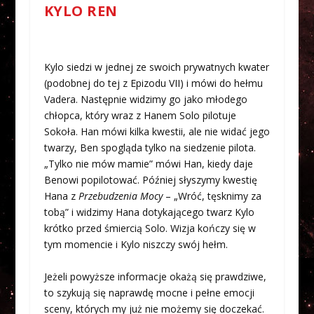
KYLO REN
Kylo siedzi w jednej ze swoich prywatnych kwater
(podobnej do tej z Epizodu VII) i mówi do hełmu
Vadera. Następnie widzimy go jako młodego
chłopca, który wraz z Hanem Solo pilotuje
Sokoła. Han mówi kilka kwestii, ale nie widać jego
twarzy, Ben spogląda tylko na siedzenie pilota.
„Tylko nie mów mamie” mówi Han, kiedy daje
Benowi popilotować. Później słyszymy kwestię
Hana z
Przebudzenia Mocy
– „Wróć, tęsknimy za
tobą” i widzimy Hana dotykającego twarz Kylo
krótko przed śmiercią Solo. Wizja kończy się w
tym momencie i Kylo niszczy swój hełm.
Jeżeli powyższe informacje okażą się prawdziwe,
to szykują się naprawdę mocne i pełne emocji
sceny, których my już nie możemy się doczekać.