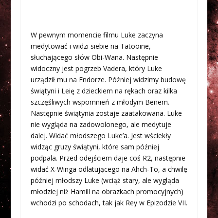
W pewnym momencie filmu Luke zaczyna
medytować i widzi siebie na Tatooine,
słuchającego słów Obi-Wana. Następnie
widoczny jest pogrzeb Vadera, który Luke
urządził mu na Endorze. Później widzimy budowę
świątyni i Leię z dzieckiem na rękach oraz kilka
szczęśliwych wspomnień z młodym Benem.
Następnie świątynia zostaje zaatakowana. Luke
nie wygląda na zadowolonego, ale medytuje
dalej. Widać młodszego Luke’a. Jest wściekły
widząc gruzy świątyni, które sam później
podpala. Przed odejściem daje coś R2, następnie
widać X-Winga odlatującego na Ahch-To, a chwilę
później młodszy Luke (wciąż stary, ale wygląda
młodziej niż Hamill na obrazkach promocyjnych)
wchodzi po schodach, tak jak Rey w Epizodzie VII.