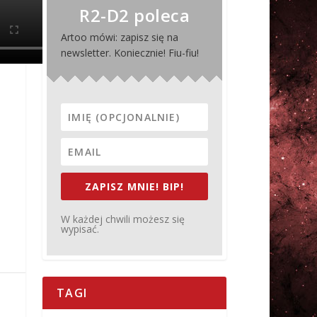
R2-D2 poleca
Artoo mówi: zapisz się na
newsletter. Koniecznie! Fiu-fiu!
ZAPISZ MNIE! BIP!
W każdej chwili możesz się
wypisać.
TAGI