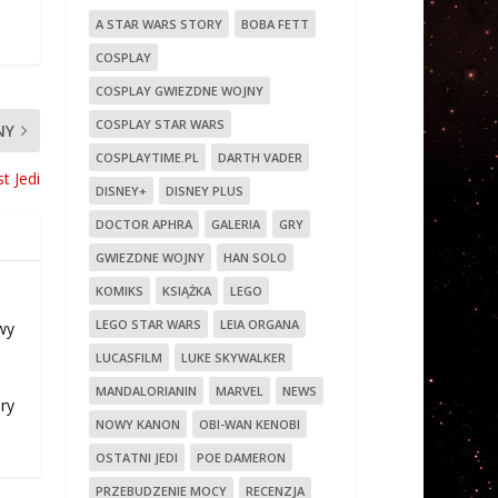
A STAR WARS STORY
BOBA FETT
COSPLAY
COSPLAY GWIEZDNE WOJNY
COSPLAY STAR WARS
NY
COSPLAYTIME.PL
DARTH VADER
t Jedi
DISNEY+
DISNEY PLUS
DOCTOR APHRA
GALERIA
GRY
GWIEZDNE WOJNY
HAN SOLO
KOMIKS
KSIĄŻKA
LEGO
LEGO STAR WARS
LEIA ORGANA
wy
LUCASFILM
LUKE SKYWALKER
MANDALORIANIN
MARVEL
NEWS
ry
NOWY KANON
OBI-WAN KENOBI
OSTATNI JEDI
POE DAMERON
PRZEBUDZENIE MOCY
RECENZJA