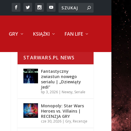
GRY
KSIĄŻKI
FAN LIFE
STARWARS.PL NEWS
Fantastyczny
zwiastun nowego
serialu | „Dziewiąty
Jedi”
lip 3, 2026
|
Newsy
,
Seriale
Monopoly: Star Wars
Heroes vs. Villains |
RECENZJA GRY
cze 30, 2026
|
Gry
,
Recenzje