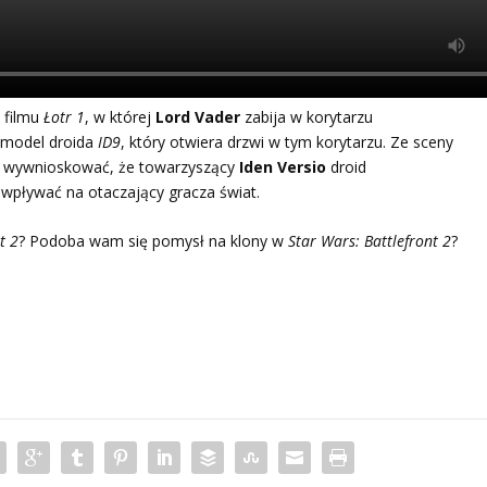
 filmu
Łotr 1
, w której
Lord Vader
zabija w korytarzu
ż model droida
ID9
, który otwiera drzwi w tym korytarzu. Ze sceny
 wywnioskować, że towarzyszący
Iden Versio
droid
pływać na otaczający gracza świat.
t 2
? Podoba wam się pomysł na klony w
Star Wars: Battlefront 2
?