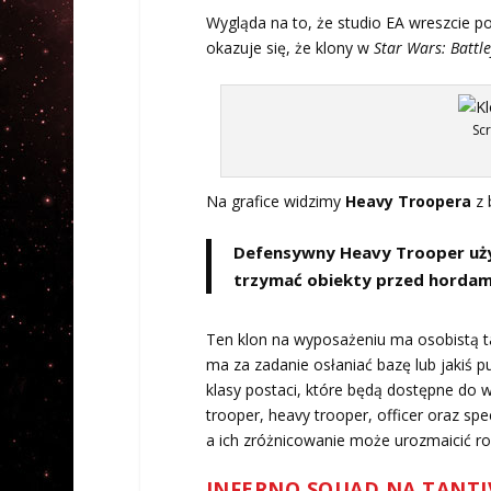
Wygląda na to, że studio EA wreszcie po
okazuje się, że klony w
Star Wars: Battle
Sc
Na grafice widzimy
Heavy Troopera
z 
Defensywny Heavy Trooper używa
trzymać obiekty przed horda
Ten klon na wyposażeniu ma osobistą t
ma za zadanie osłaniać bazę lub jakiś p
klasy postaci, które będą dostępne do wy
trooper, heavy trooper, officer oraz spe
a ich zróżnicowanie może urozmaicić r
INFERNO SQUAD NA TANTIV