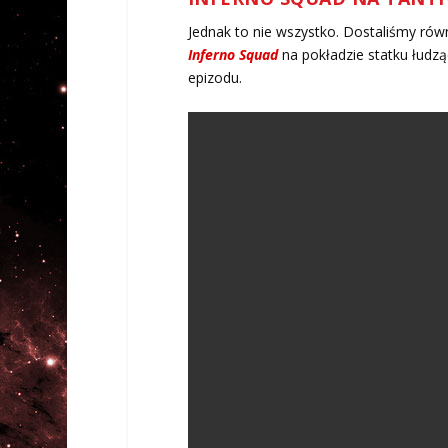
Jednak to nie wszystko. Dostaliśmy rów
Inferno Squad
na pokładzie statku łud
epizodu.