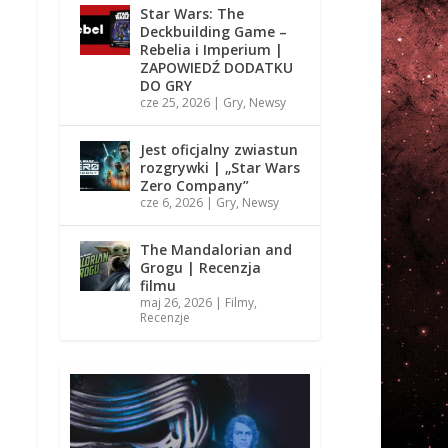
Star Wars: The
Deckbuilding Game –
Rebelia i Imperium |
ZAPOWIEDŹ DODATKU
DO GRY
cze 25, 2026
|
Gry
,
Newsy
Jest oficjalny zwiastun
rozgrywki | „Star Wars
Zero Company”
cze 6, 2026
|
Gry
,
Newsy
The Mandalorian and
Grogu | Recenzja
filmu
maj 26, 2026
|
Filmy
,
Recenzje