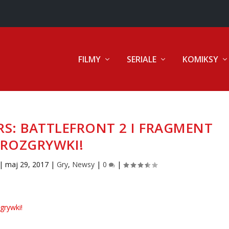
FILMY
SERIALE
KOMIKSY
S: BATTLEFRONT 2 I FRAGMENT
ROZGRYWKI!
|
maj 29, 2017
|
Gry
,
Newsy
|
0
|