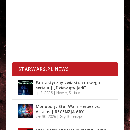
STARWARS.PL NEWS
Fantastyczny zwiastun nowego
serialu | „Dziewiąty Jedi”
lip 3, 2026
|
Newsy
,
Seriale
Monopoly: Star Wars Heroes vs.
Villains | RECENZJA GRY
cze 30, 2026
|
Gry
,
Recenzje