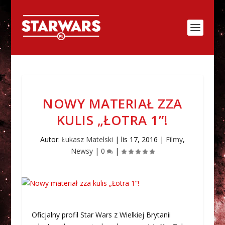
NOWY MATERIAŁ ZZA
KULIS „ŁOTRA 1”!
Autor:
Łukasz Matelski
|
lis 17, 2016
|
Filmy
,
Newsy
|
0
|
Oficjalny profil Star Wars z Wielkiej Brytanii