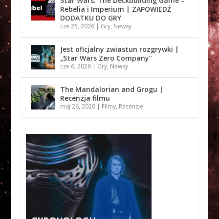
Star Wars: The Deckbuilding Game –
Rebelia i Imperium | ZAPOWIEDŹ
DODATKU DO GRY
cze 25, 2026
|
Gry
,
Newsy
Jest oficjalny zwiastun rozgrywki |
„Star Wars Zero Company”
cze 6, 2026
|
Gry
,
Newsy
The Mandalorian and Grogu |
Recenzja filmu
maj 26, 2026
|
Filmy
,
Recenzje