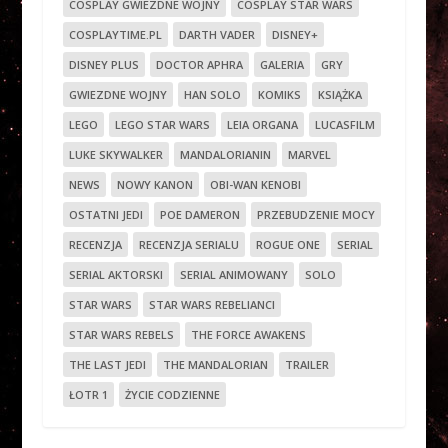
COSPLAY GWIEZDNE WOJNY
COSPLAY STAR WARS
COSPLAYTIME.PL
DARTH VADER
DISNEY+
DISNEY PLUS
DOCTOR APHRA
GALERIA
GRY
GWIEZDNE WOJNY
HAN SOLO
KOMIKS
KSIĄŻKA
LEGO
LEGO STAR WARS
LEIA ORGANA
LUCASFILM
LUKE SKYWALKER
MANDALORIANIN
MARVEL
NEWS
NOWY KANON
OBI-WAN KENOBI
OSTATNI JEDI
POE DAMERON
PRZEBUDZENIE MOCY
RECENZJA
RECENZJA SERIALU
ROGUE ONE
SERIAL
SERIAL AKTORSKI
SERIAL ANIMOWANY
SOLO
STAR WARS
STAR WARS REBELIANCI
STAR WARS REBELS
THE FORCE AWAKENS
THE LAST JEDI
THE MANDALORIAN
TRAILER
ŁOTR 1
ŻYCIE CODZIENNE