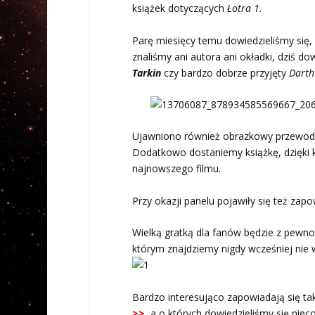
książek dotyczących
Łotra 1.
Parę miesięcy temu dowiedzieliśmy się
znaliśmy ani autora ani okładki, dziś do
Tarkin
czy bardzo dobrze przyjęty
Darth
Ujawniono również obrazkowy przewodnik
Dodatkowo dostaniemy książkę, dzięki 
najnowszego filmu.
Przy okazji panelu pojawiły się też zapo
Wielką gratką dla fanów będzie z pewn
którym znajdziemy nigdy wcześniej nie wi
Bardzo interesująco zapowiadają się ta
>>
, a o których dowiedzieliśmy się niec