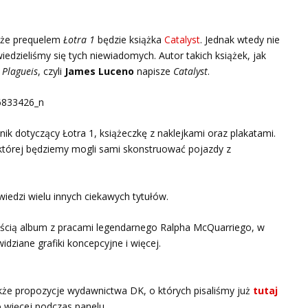
, że prequelem
Łotra 1
będzie książka
Catalyst
. Jednak wtedy nie
wiedzieliśmy się tych niewiadomych. Autor takich książek, jak
 Plagueis
, czyli
James Luceno
napisze
Catalyst
.
 dotyczący Łotra 1, książeczkę z naklejkami oraz plakatami.
której będziemy mogli sami skonstruować pojazdy z
wiedzi wielu innych ciekawych tytułów.
ością album z pracami legendarnego Ralpha McQuarriego, w
dziane grafiki koncepcyjne i więcej.
kże propozycje wydawnictwa DK, o których pisaliśmy już
tutaj
o więcej podczas panelu.