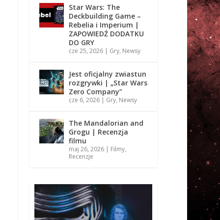
Star Wars: The
Deckbuilding Game –
Rebelia i Imperium |
ZAPOWIEDŹ DODATKU
DO GRY
cze 25, 2026
|
Gry
,
Newsy
Jest oficjalny zwiastun
rozgrywki | „Star Wars
Zero Company”
cze 6, 2026
|
Gry
,
Newsy
The Mandalorian and
Grogu | Recenzja
filmu
maj 26, 2026
|
Filmy
,
Recenzje