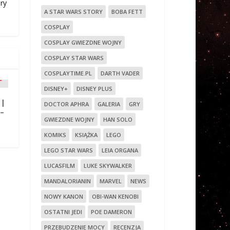
ry
A STAR WARS STORY
BOBA FETT
COSPLAY
COSPLAY GWIEZDNE WOJNY
COSPLAY STAR WARS
COSPLAYTIME.PL
DARTH VADER
DISNEY+
DISNEY PLUS
 |
DOCTOR APHRA
GALERIA
GRY
–
GWIEZDNE WOJNY
HAN SOLO
KOMIKS
KSIĄŻKA
LEGO
LEGO STAR WARS
LEIA ORGANA
LUCASFILM
LUKE SKYWALKER
MANDALORIANIN
MARVEL
NEWS
NOWY KANON
OBI-WAN KENOBI
OSTATNI JEDI
POE DAMERON
PRZEBUDZENIE MOCY
RECENZJA