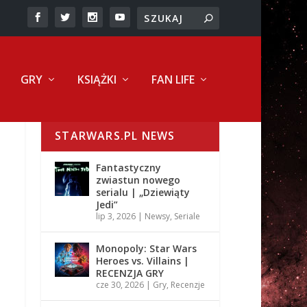
GRY
KSIĄŻKI
FAN LIFE
STARWARS.PL NEWS
Fantastyczny
zwiastun nowego
serialu | „Dziewiąty
Jedi”
lip 3, 2026
|
Newsy
,
Seriale
Monopoly: Star Wars
Heroes vs. Villains |
RECENZJA GRY
cze 30, 2026
|
Gry
,
Recenzje