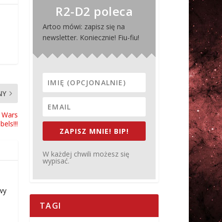
R2-D2 poleca
Artoo mówi: zapisz się na
newsletter. Koniecznie! Fiu-fiu!
NY
 Wars
bels!!!
ZAPISZ MNIE! BIP!
W każdej chwili możesz się
wypisać.
wy
TAGI