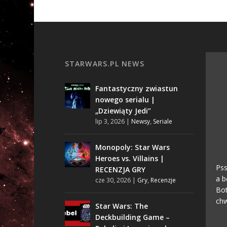
STARWARS.PL NEWS
Fantastyczny zwiastun
nowego serialu |
„Dziewiąty Jedi”
lip 3, 2026
|
Newsy
,
Seriale
Monopoly: Star Wars
Heroes vs. Villains |
Pss
RECENZJA GRY
a b
cze 30, 2026
|
Gry
,
Recenzje
Bot
chw
Star Wars: The
Deckbuilding Game –