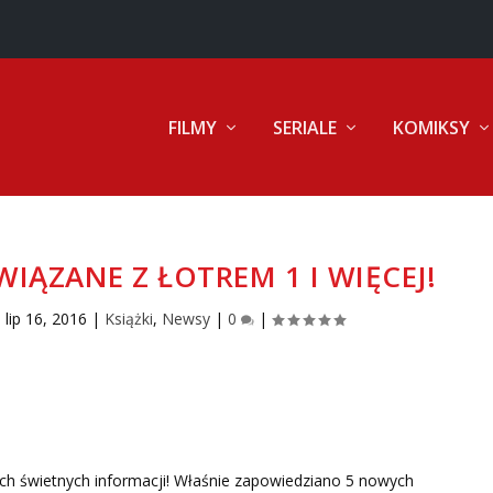
FILMY
SERIALE
KOMIKSY
WIĄZANE Z ŁOTREM 1 I WIĘCEJ!
|
lip 16, 2016
|
Książki
,
Newsy
|
0
|
ych świetnych informacji! Właśnie zapowiedziano 5 nowych