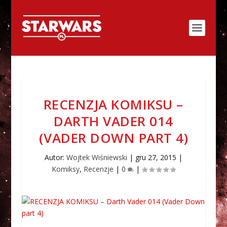
RECENZJA KOMIKSU –
DARTH VADER 014
(VADER DOWN PART 4)
Autor:
Wojtek Wiśniewski
|
gru 27, 2015
|
Komiksy
,
Recenzje
|
0
|