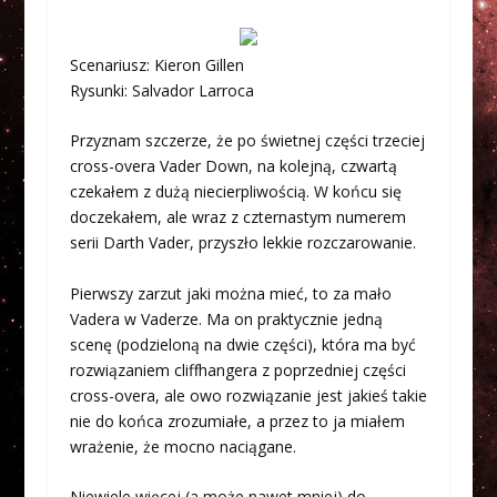
Scenariusz: Kieron Gillen
Rysunki: Salvador Larroca
Przyznam szczerze, że po świetnej części trzeciej
cross-overa Vader Down, na kolejną, czwartą
czekałem z dużą niecierpliwością. W końcu się
doczekałem, ale wraz z czternastym numerem
serii Darth Vader, przyszło lekkie rozczarowanie.
Pierwszy zarzut jaki można mieć, to za mało
Vadera w Vaderze. Ma on praktycznie jedną
scenę (podzieloną na dwie części), która ma być
rozwiązaniem cliffhangera z poprzedniej części
cross-overa, ale owo rozwiązanie jest jakieś takie
nie do końca zrozumiałe, a przez to ja miałem
wrażenie, że mocno naciągane.
Niewiele więcej (a może nawet mniej) do