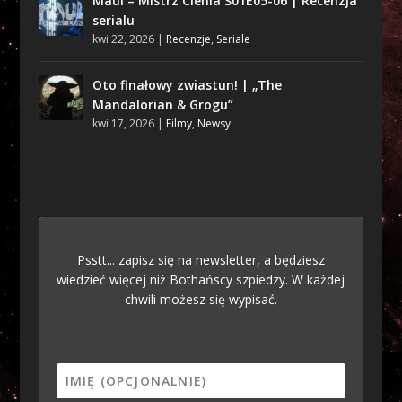
Maul – Mistrz Cienia S01E05-06 | Recenzja
serialu
kwi 22, 2026
|
Recenzje
,
Seriale
Oto finałowy zwiastun! | „The
Mandalorian & Grogu”
kwi 17, 2026
|
Filmy
,
Newsy
Psstt... zapisz się na newsletter, a będziesz
wiedzieć więcej niż Bothańscy szpiedzy. W każdej
chwili możesz się wypisać.