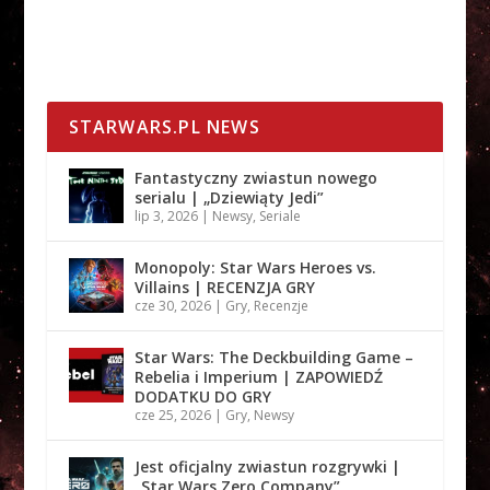
STARWARS.PL NEWS
Fantastyczny zwiastun nowego
serialu | „Dziewiąty Jedi”
lip 3, 2026
|
Newsy
,
Seriale
Monopoly: Star Wars Heroes vs.
Villains | RECENZJA GRY
cze 30, 2026
|
Gry
,
Recenzje
Star Wars: The Deckbuilding Game –
Rebelia i Imperium | ZAPOWIEDŹ
DODATKU DO GRY
cze 25, 2026
|
Gry
,
Newsy
Jest oficjalny zwiastun rozgrywki |
„Star Wars Zero Company”