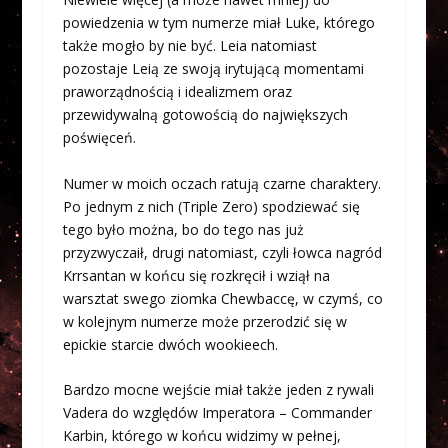
powiedzenia w tym numerze miał Luke, którego
także mogło by nie być. Leia natomiast
pozostaje Leią ze swoją irytującą momentami
praworządnością i idealizmem oraz
przewidywalną gotowością do największych
poświęceń.
Numer w moich oczach ratują czarne charaktery.
Po jednym z nich (Triple Zero) spodziewać się
tego było można, bo do tego nas już
przyzwyczaił, drugi natomiast, czyli łowca nagród
Krrsantan w końcu się rozkręcił i wziął na
warsztat swego ziomka Chewbaccę, w czymś, co
w kolejnym numerze może przerodzić się w
epickie starcie dwóch wookieech.
Bardzo mocne wejście miał także jeden z rywali
Vadera do względów Imperatora – Commander
Karbin, którego w końcu widzimy w pełnej,