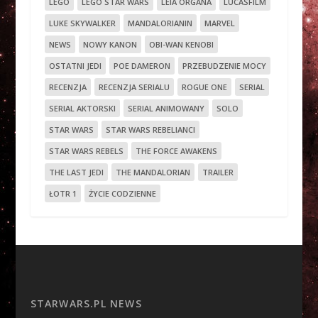
LEGO
LEGO STAR WARS
LEIA ORGANA
LUCASFILM
LUKE SKYWALKER
MANDALORIANIN
MARVEL
NEWS
NOWY KANON
OBI-WAN KENOBI
OSTATNI JEDI
POE DAMERON
PRZEBUDZENIE MOCY
RECENZJA
RECENZJA SERIALU
ROGUE ONE
SERIAL
SERIAL AKTORSKI
SERIAL ANIMOWANY
SOLO
STAR WARS
STAR WARS REBELIANCI
STAR WARS REBELS
THE FORCE AWAKENS
THE LAST JEDI
THE MANDALORIAN
TRAILER
ŁOTR 1
ŻYCIE CODZIENNE
STARWARS.PL NEWS