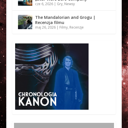
cze 6, 2026
|
Gry
,
Newsy
The Mandalorian and Grogu |
Recenzja filmu
maj 26, 2026
|
Filmy
,
Recenzje