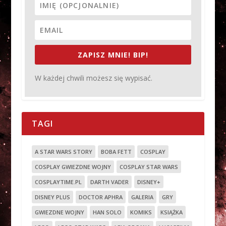
ZAPISZ MNIE! BIP!
W każdej chwili możesz się wypisać.
TAGI
A STAR WARS STORY
BOBA FETT
COSPLAY
COSPLAY GWIEZDNE WOJNY
COSPLAY STAR WARS
COSPLAYTIME.PL
DARTH VADER
DISNEY+
DISNEY PLUS
DOCTOR APHRA
GALERIA
GRY
GWIEZDNE WOJNY
HAN SOLO
KOMIKS
KSIĄŻKA