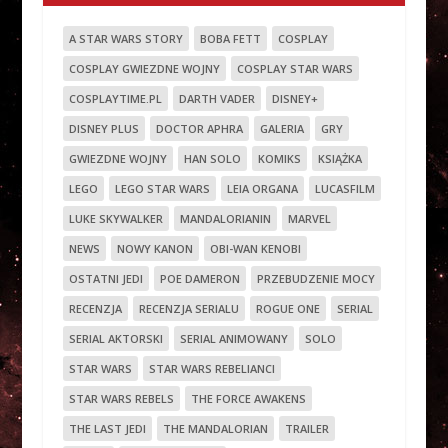
A STAR WARS STORY
BOBA FETT
COSPLAY
COSPLAY GWIEZDNE WOJNY
COSPLAY STAR WARS
COSPLAYTIME.PL
DARTH VADER
DISNEY+
DISNEY PLUS
DOCTOR APHRA
GALERIA
GRY
GWIEZDNE WOJNY
HAN SOLO
KOMIKS
KSIĄŻKA
LEGO
LEGO STAR WARS
LEIA ORGANA
LUCASFILM
LUKE SKYWALKER
MANDALORIANIN
MARVEL
NEWS
NOWY KANON
OBI-WAN KENOBI
OSTATNI JEDI
POE DAMERON
PRZEBUDZENIE MOCY
RECENZJA
RECENZJA SERIALU
ROGUE ONE
SERIAL
SERIAL AKTORSKI
SERIAL ANIMOWANY
SOLO
STAR WARS
STAR WARS REBELIANCI
STAR WARS REBELS
THE FORCE AWAKENS
THE LAST JEDI
THE MANDALORIAN
TRAILER