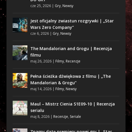
cze 25, 2026
|
Gry
,
Newsy
Jest oficjalny zwiastun rozgrywki | „Star
Wars Zero Company”
cze 6, 2026
|
Gry
,
Newsy
The Mandalorian and Grogu | Recenzja
filmu
maj 26, 2026
|
Filmy
,
Recenzje
Pełna ścieżka dźwiękowa z filmu | „The
Mandalorian & Grogu”
maj 14, 2026
|
Filmy
,
Newsy
Maul – Mistrz Cienia S1E09-10 | Recenzja
serialu
maj 8, 2026
|
Recenzje
,
Seriale
Znamy datę premiery nowej gry | „Star