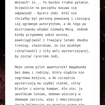
Wojnach" to... To bardzo trudne pytanie. 
Oczywiście na początku nasuwa się 
odpowiedź - Rycerz Jedi. Któż nie 
chciałby być personą poważaną i cieszącą 
się ogromnym autorytetem, a do tego po 
mistrzowsku władać niemałą Mocą. Jednak 
kiedy przypomnę sobie ascezę, 
powściągliwość i trwający latami żmudny 
trening, stwierdzam, że nie miałbym 
cierpliwości i siły woli wystarczającej, 
by zostać rycerzem Jedi.

Może zatem pilot awanturnik? Wagabunda 
bez domu i rodziny, który nigdzie nie 
zagrzewa miejsca, a do szczęścia 
wystarczają mu szybki statek, celny 
blaster i wierny kompan. Ale nie, ja 
uwielbiam leniwe, domowe wieczory w 
domowym zaciszu, więc i emocjonujące 
życie balansując na granicy prawa nie 