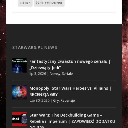
ŁOTR 1
ŻYCIE CODZIENNE
STARWARS.PL NEWS
Fantastyczny zwiastun nowego serialu |
„Dziewiąty Jedi”
lip 3, 2026
|
Newsy
,
Seriale
Monopoly: Star Wars Heroes vs. Villains |
RECENZJA GRY
cze 30, 2026
|
Gry
,
Recenzje
Star Wars: The Deckbuilding Game –
Rebelia i Imperium | ZAPOWIEDŹ DODATKU
DO GRY