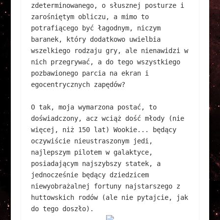
zdeterminowanego, o słusznej posturze i 
zarośniętym obliczu, a mimo to 
potrafiącego być łagodnym, niczym 
baranek, który dodatkowo uwielbia 
wszelkiego rodzaju gry, ale nienawidzi w 
nich przegrywać, a do tego wszystkiego 
pozbawionego parcia na ekran i 
egocentrycznych zapędów?

O tak, moja wymarzona postać, to 
doświadczony, acz wciąż dość młody (nie 
więcej, niż 150 lat) Wookie... będący 
oczywiście nieustraszonym jedi, 
najlepszym pilotem w galaktyce, 
posiadającym najszybszy statek, a 
jednocześnie będący dziedzicem 
niewyobrażalnej fortuny najstarszego z 
huttowskich rodów (ale nie pytajcie, jak 
do tego doszło).