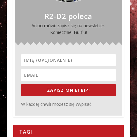
R2-D2 poleca
Artoo mówi: zapisz się na newsletter.
Koniecznie! Fiu-fiu!
ZAPISZ MNIE! BIP!
W każdej chwili możesz się wypisać.
TAGI