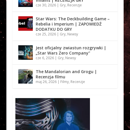
Villains | RECENZJA GRY
cze 30, 2026
|
Gry
,
Recenzje
Star Wars: The Deckbuilding Game –
Rebelia i Imperium | ZAPOWIEDŹ
DODATKU DO GRY
cze 25, 2026
|
Gry
,
Newsy
Jest oficjalny zwiastun rozgrywki |
„Star Wars Zero Company”
cze 6, 2026
|
Gry
,
Newsy
The Mandalorian and Grogu |
Recenzja filmu
maj 26, 2026
|
Filmy
,
Recenzje