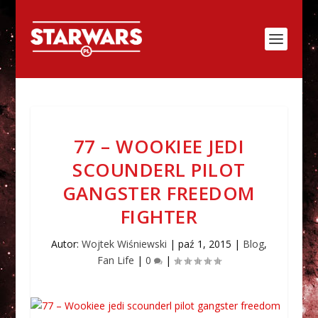
77 – WOOKIEE JEDI
SCOUNDERL PILOT
GANGSTER FREEDOM
FIGHTER
Autor:
Wojtek Wiśniewski
|
paź 1, 2015
|
Blog
,
Fan Life
|
0
|