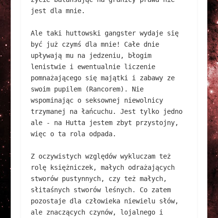
jest dla mnie.

Ale taki huttowski gangster wydaje się 
być już czymś dla mnie! Całe dnie 
upływają mu na jedzeniu, błogim 
lenistwie i ewentualnie liczenie 
pomnażającego się majątki i zabawy ze 
swoim pupilem (Rancorem). Nie 
wspominając o seksownej niewolnicy 
trzymanej na łańcuchu. Jest tylko jedno 
ale - na Hutta jestem zbyt przystojny, 
więc o ta rola odpada.

Z oczywistych względów wykluczam też 
rolę księżniczek, małych odrażających 
stworów pustynnych, czy też małych, 
słitaśnych stworów leśnych. Co zatem 
pozostaje dla człowieka niewielu słów, 
ale znaczących czynów, lojalnego i 