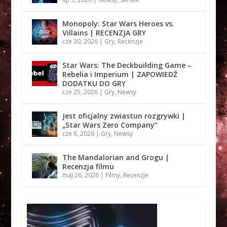
Monopoly: Star Wars Heroes vs.
Villains | RECENZJA GRY
cze 30, 2026
|
Gry
,
Recenzje
Star Wars: The Deckbuilding Game –
Rebelia i Imperium | ZAPOWIEDŹ
DODATKU DO GRY
cze 25, 2026
|
Gry
,
Newsy
Jest oficjalny zwiastun rozgrywki |
„Star Wars Zero Company”
cze 6, 2026
|
Gry
,
Newsy
The Mandalorian and Grogu |
Recenzja filmu
maj 26, 2026
|
Filmy
,
Recenzje