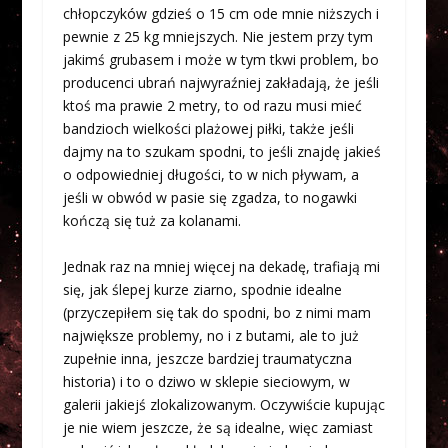
chłopczyków gdzieś o 15 cm ode mnie niższych i
pewnie z 25 kg mniejszych. Nie jestem przy tym
jakimś grubasem i może w tym tkwi problem, bo
producenci ubrań najwyraźniej zakładają, że jeśli
ktoś ma prawie 2 metry, to od razu musi mieć
bandzioch wielkości plażowej piłki, także jeśli
dajmy na to szukam spodni, to jeśli znajdę jakieś
o odpowiedniej długości, to w nich pływam, a
jeśli w obwód w pasie się zgadza, to nogawki
kończą się tuż za kolanami.
Jednak raz na mniej więcej na dekadę, trafiają mi
się, jak ślepej kurze ziarno, spodnie idealne
(przyczepiłem się tak do spodni, bo z nimi mam
największe problemy, no i z butami, ale to już
zupełnie inna, jeszcze bardziej traumatyczna
historia) i to o dziwo w sklepie sieciowym, w
galerii jakiejś zlokalizowanym. Oczywiście kupując
je nie wiem jeszcze, że są idealne, więc zamiast