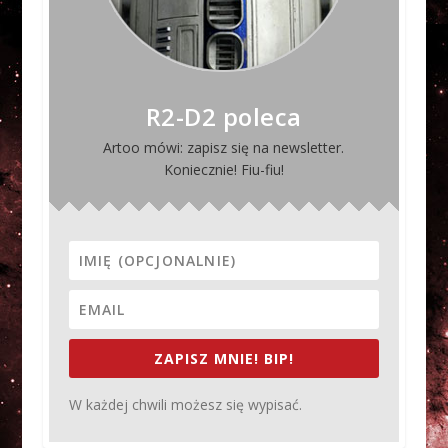
R2-D2 poleca
Artoo mówi: zapisz się na newsletter.
Koniecznie! Fiu-fiu!
ZAPISZ MNIE! BIP!
W każdej chwili możesz się wypisać.