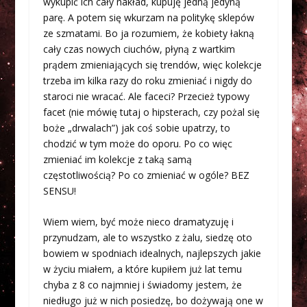
wykupić ich cały nakład, kupuję jedną jedyną
parę. A potem się wkurzam na politykę sklepów
ze szmatami. Bo ja rozumiem, że kobiety łakną
cały czas nowych ciuchów, płyną z wartkim
prądem zmieniających się trendów, więc kolekcje
trzeba im kilka razy do roku zmieniać i nigdy do
staroci nie wracać. Ale faceci? Przecież typowy
facet (nie mówię tutaj o hipsterach, czy pożal się
boże „drwalach”) jak coś sobie upatrzy, to
chodzić w tym może do oporu. Po co więc
zmieniać im kolekcje z taką samą
częstotliwością? Po co zmieniać w ogóle? BEZ
SENSU!
Wiem wiem, być może nieco dramatyzuję i
przynudzam, ale to wszystko z żalu, siedzę oto
bowiem w spodniach idealnych, najlepszych jakie
w życiu miałem, a które kupiłem już lat temu
chyba z 8 co najmniej i świadomy jestem, że
niedługo już w nich posiedzę, bo dożywają one w