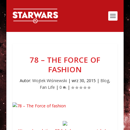
78 – THE FORCE OF
FASHION
Autor:
Wojtek Wiśniewski
|
wrz 30, 2015
|
Blog
,
Fan Life
|
0
|