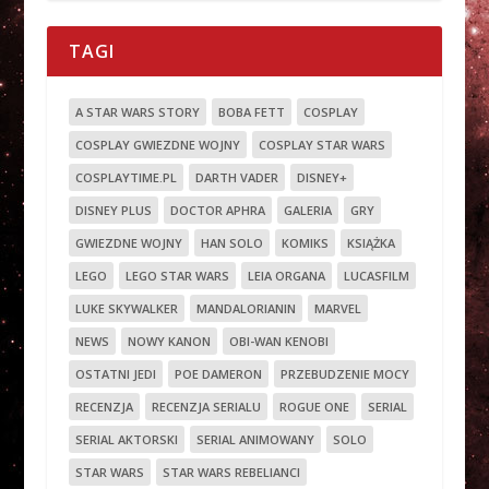
TAGI
A STAR WARS STORY
BOBA FETT
COSPLAY
COSPLAY GWIEZDNE WOJNY
COSPLAY STAR WARS
COSPLAYTIME.PL
DARTH VADER
DISNEY+
DISNEY PLUS
DOCTOR APHRA
GALERIA
GRY
GWIEZDNE WOJNY
HAN SOLO
KOMIKS
KSIĄŻKA
LEGO
LEGO STAR WARS
LEIA ORGANA
LUCASFILM
LUKE SKYWALKER
MANDALORIANIN
MARVEL
NEWS
NOWY KANON
OBI-WAN KENOBI
OSTATNI JEDI
POE DAMERON
PRZEBUDZENIE MOCY
RECENZJA
RECENZJA SERIALU
ROGUE ONE
SERIAL
SERIAL AKTORSKI
SERIAL ANIMOWANY
SOLO
STAR WARS
STAR WARS REBELIANCI