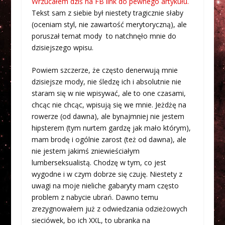
Wrzucałem dziś na FB link do pewnego artykułu.
Tekst sam z siebie był niestety tragicznie słaby
(oceniam styl, nie zawartość merytoryczną), ale
poruszał temat mody to natchnęło mnie do
dzisiejszego wpisu.
Powiem szczerze, że często denerwują mnie
dzisiejsze mody, nie śledzę ich i absolutnie nie
staram się w nie wpisywać, ale to one czasami,
chcąc nie chcąc, wpisują się we mnie. Jeżdżę na
rowerze (od dawna), ale bynajmniej nie jestem
hipsterem (tym nurtem gardzę jak mało którym),
mam brodę i ogólnie zarost (też od dawna), ale
nie jestem jakimś zniewieściałym
lumberseksualistą. Chodzę w tym, co jest
wygodne i w czym dobrze się czuję. Niestety z
uwagi na moje nieliche gabaryty mam często
problem z nabycie ubrań. Dawno temu
zrezygnowałem już z odwiedzania odzieżowych
sieciówek, bo ich XXL, to ubranka na