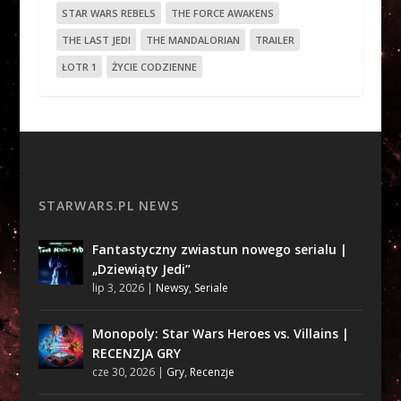
STAR WARS REBELS
THE FORCE AWAKENS
THE LAST JEDI
THE MANDALORIAN
TRAILER
ŁOTR 1
ŻYCIE CODZIENNE
STARWARS.PL NEWS
Fantastyczny zwiastun nowego serialu |
„Dziewiąty Jedi”
lip 3, 2026
|
Newsy
,
Seriale
Monopoly: Star Wars Heroes vs. Villains |
RECENZJA GRY
cze 30, 2026
|
Gry
,
Recenzje