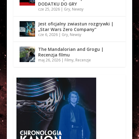
DODATKU DO GRY
cze 25, 2026
|
Gry
,
Newsy
Jest oficjalny zwiastun rozgrywki |
„Star Wars Zero Company”
cze 6, 2026
|
Gry
,
Newsy
The Mandalorian and Grogu |
Recenzja filmu
maj 26, 2026
|
Filmy
,
Recenzje