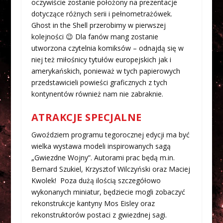
oczywiście zostanie położony na prezentacje
dotyczące różnych serii i pełnometrażówek.
Ghost in the Shell przerobimy w pierwszej
kolejności 😉 Dla fanów mang zostanie
utworzona czytelnia komiksów – odnajdą się w
niej też miłośnicy tytułów europejskich jak i
amerykańskich, ponieważ w tych papierowych
przedstawicieli powieści graficznych z tych
kontynentów również nam nie zabraknie.
ATRAKCJE SPECJALNE
Gwoździem programu tegorocznej edycji ma być
wielka wystawa modeli inspirowanych sagą
„Gwiezdne Wojny”. Autorami prac będą m.in.
Bernard Szukiel, Krzysztof Wilczyński oraz Maciej
Kwolek! Poza dużą ilością szczegółowo
wykonanych miniatur, będziecie mogli zobaczyć
rekonstrukcje kantyny Mos Eisley oraz
rekonstruktorów postaci z gwiezdnej sagi.