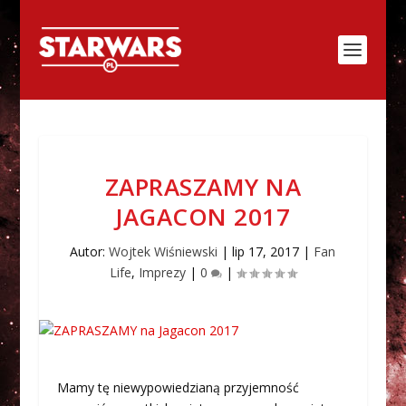
ZAPRASZAMY NA
JAGACON 2017
Autor:
Wojtek Wiśniewski
|
lip 17, 2017
|
Fan
Life
,
Imprezy
|
0
|
Mamy tę niewypowiedzianą przyjemność