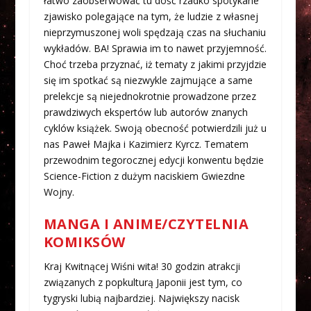
łatwo zaobserwować tu dość rzadko spotykane
zjawisko polegające na tym, że ludzie z własnej
nieprzymuszonej woli spędzają czas na słuchaniu
wykładów. BA! Sprawia im to nawet przyjemność.
Choć trzeba przyznać, iż tematy z jakimi przyjdzie
się im spotkać są niezwykle zajmujące a same
prelekcje są niejednokrotnie prowadzone przez
prawdziwych ekspertów lub autorów znanych
cyklów książek. Swoją obecność potwierdzili już u
nas Paweł Majka i Kazimierz Kyrcz. Tematem
przewodnim tegorocznej edycji konwentu będzie
Science-Fiction z dużym naciskiem Gwiezdne
Wojny.
MANGA I ANIME/CZYTELNIA
KOMIKSÓW
Kraj Kwitnącej Wiśni wita! 30 godzin atrakcji
związanych z popkulturą Japonii jest tym, co
tygryski lubią najbardziej. Największy nacisk