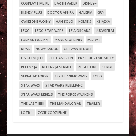
COSPLAYTIME.PL
DARTH VADER
DISNEY+
DISNEY PLUS
DOCTOR APHRA
GALERIA
GRY
GWIEZDNE WOJNY
HAN SOLO
KOMIKS
KSIĄŻKA
LEGO
LEGO STAR WARS
LEIA ORGANA
LUCASFILM
LUKE SKYWALKER
MANDALORIANIN
MARVEL
NEWS
NOWY KANON
OBI-WAN KENOBI
OSTATNI JEDI
POE DAMERON
PRZEBUDZENIE MOCY
RECENZJA
RECENZJA SERIALU
ROGUE ONE
SERIAL
SERIAL AKTORSKI
SERIAL ANIMOWANY
SOLO
STAR WARS
STAR WARS REBELIANCI
STAR WARS REBELS
THE FORCE AWAKENS
THE LAST JEDI
THE MANDALORIAN
TRAILER
ŁOTR 1
ŻYCIE CODZIENNE