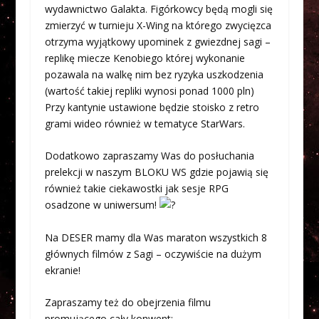
wydawnictwo Galakta. Figórkowcy będą mogli się
zmierzyć w turnieju X-Wing na którego zwycięzca
otrzyma wyjątkowy upominek z gwiezdnej sagi –
replikę miecze Kenobiego której wykonanie
pozawala na walkę nim bez ryzyka uszkodzenia
(wartość takiej repliki wynosi ponad 1000 pln)
Przy kantynie ustawione będzie stoisko z retro
grami wideo również w tematyce StarWars.
Dodatkowo zapraszamy Was do posłuchania
prelekcji w naszym BLOKU WS gdzie pojawią się
również takie ciekawostki jak sesje RPG
osadzone w uniwersum!
Na DESER mamy dla Was maraton wszystkich 8
głównych filmów z Sagi – oczywiście na dużym
ekranie!
Zapraszamy też do obejrzenia filmu
promującego cały konwent: