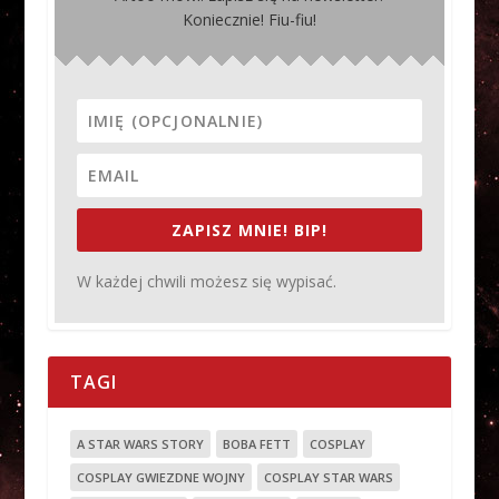
Koniecznie! Fiu-fiu!
ZAPISZ MNIE! BIP!
W każdej chwili możesz się wypisać.
TAGI
A STAR WARS STORY
BOBA FETT
COSPLAY
COSPLAY GWIEZDNE WOJNY
COSPLAY STAR WARS