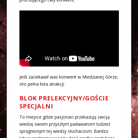
Jeśli zaciekawił was konwent w Miedzianej Górze,
oto pełna lista atrakcji:
BLOK PRELEKCYJNY/GOŚCIE
SPECJALNI
To miejsce gdzie pasjonaci przekazują swoją
wiedzę swoim przyszłym padawanom tudzież
spragnionym tej wiedzy słuchaczom. Bardzo