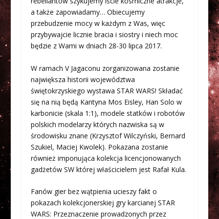
rebeliantów szykujemy iście kosmiczne atrakcje,
a także zapowiadamy… Obiecujemy
przebudzenie mocy w każdym z Was, więc
przybywajcie licznie bracia i siostry i niech moc
będzie z Wami w dniach 28-30 lipca 2017.
W ramach V Jagaconu zorganizowana zostanie
największa historii województwa
świętokrzyskiego wystawa STAR WARS! Składać
się na nią będą Kantyna Mos Eisley, Han Solo w
karbonicie (skala 1:1), modele statków i robotów
polskich modelarzy których nazwiska są w
środowisku znane (Krzysztof Wilczyński, Bernard
Szukiel, Maciej Kwolek). Pokazana zostanie
również imponująca kolekcja licencjonowanych
gadżetów SW której właścicielem jest Rafał Kula.
Fanów gier bez wątpienia ucieszy fakt o
pokazach kolekcjonerskiej gry karcianej STAR
WARS: Przeznaczenie prowadzonych przez