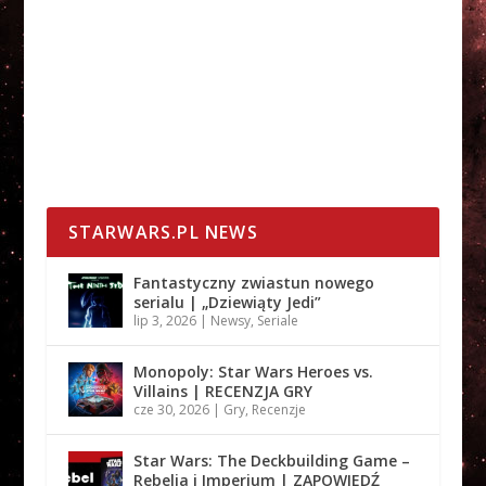
STARWARS.PL NEWS
Fantastyczny zwiastun nowego
serialu | „Dziewiąty Jedi”
lip 3, 2026
|
Newsy
,
Seriale
Monopoly: Star Wars Heroes vs.
Villains | RECENZJA GRY
cze 30, 2026
|
Gry
,
Recenzje
Star Wars: The Deckbuilding Game –
Rebelia i Imperium | ZAPOWIEDŹ