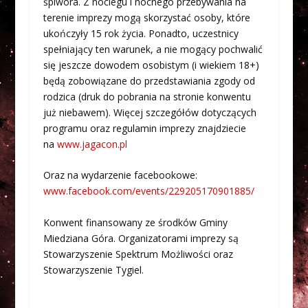
śpiwora. Z noclegu i nocnego przebywania na
terenie imprezy mogą skorzystać osoby, które
ukończyły 15 rok życia. Ponadto, uczestnicy
spełniający ten warunek, a nie mogący pochwalić
się jeszcze dowodem osobistym (i wiekiem 18+)
będą zobowiązane do przedstawiania zgody od
rodzica (druk do pobrania na stronie konwentu
już niebawem). Więcej szczegółów dotyczących
programu oraz regulamin imprezy znajdziecie
na
www.jagacon.pl
Oraz na wydarzenie facebookowe:
www.facebook.com/events/229205170901885/
Konwent finansowany ze środków Gminy
Miedziana Góra. Organizatorami imprezy są
Stowarzyszenie Spektrum Możliwości oraz
Stowarzyszenie Tygiel.