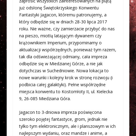
zaprosić wszystkich zainteresowanych na piątą
już odsłonę Świętokrzyskiego Konwentu
Fantastyki Jagacon, któremu patronujemy, a
który odbędzie się w dniach 28-30 lipca 2017
roku. Nie ważne, czy zamierzacie przybyć do nas
na pieszo, miotłą latającym dywanem czy
krążownikiem Imperium, przypominamy o
aktualizacji współrzędnych, ponieważ tym razem,
tak dla odświeżającej odmiany, cała impreza
odbędzie się w Miedzianej Górze, a nie jak
dotychczas w Suchedniowie. Nowa lokacja to
nowe warunki i kolejny krok w stronę rozwoju (i
podbicia całej galaktyki). Pełne współrzędne
miejsca konwentu to Kostomłoty II, ul. Kielecka
9, 26-085 Miedziana Góra.
Jagacon to 3-dniowa impreza poświęcona
szeroko pojętej fantastyce, grom, jednak nie
tylko tym elektronicznym, ale i planszowym w ich
najlepszym wydaniu, oraz mandze i anime, a