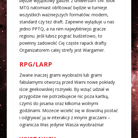
będzie wyjątkowy gadżet z uniwersum SW. Blok
MTG natomiast obfitować będzie w turnieje
wszystkich ważniejszych formatów: modern,
standard czy też draft. Zapewne wyląduje u nas
jedno PPTQ, a na nim najwybitniejsi gracze
regionu. Jeśli lubisz pograć budżetowo, to
powinny zadowolić Cię częste rapack drafty.
Organizatorem całej strefy jest Wargamer.
RPG/LARP
Zwane inaczej grami wyobraźni lub grami
fabularnymi otworzą przed Wami nowe pokłady
iście geekowskiej rozrywki. By wziąć udział w
przygodzie nie potrzebujecie nic poza kartką,
czymś do pisania oraz kilkoma wolnymi
godzinami. Możecie wcielić się w dowolną postać
i odgrywać ją w interakcji z innymi graczami –
ogranicza Was jedynie Wasza wyobraźnia!