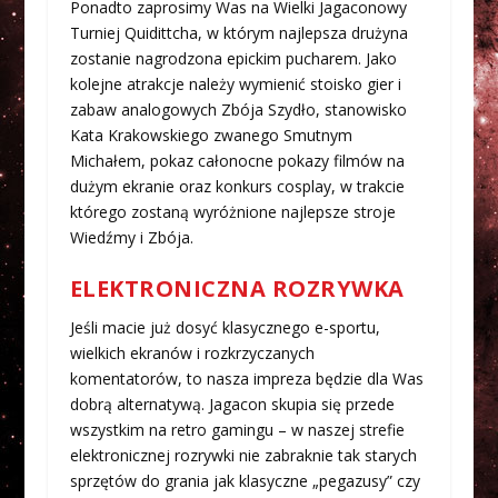
Ponadto zaprosimy Was na Wielki Jagaconowy
Turniej Quidittcha, w którym najlepsza drużyna
zostanie nagrodzona epickim pucharem. Jako
kolejne atrakcje należy wymienić stoisko gier i
zabaw analogowych Zbója Szydło, stanowisko
Kata Krakowskiego zwanego Smutnym
Michałem, pokaz całonocne pokazy filmów na
dużym ekranie oraz konkurs cosplay, w trakcie
którego zostaną wyróżnione najlepsze stroje
Wiedźmy i Zbója.
ELEKTRONICZNA ROZRYWKA
Jeśli macie już dosyć klasycznego e-sportu,
wielkich ekranów i rozkrzyczanych
komentatorów, to nasza impreza będzie dla Was
dobrą alternatywą. Jagacon skupia się przede
wszystkim na retro gamingu – w naszej strefie
elektronicznej rozrywki nie zabraknie tak starych
sprzętów do grania jak klasyczne „pegazusy” czy