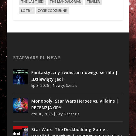
THE LAST JEDI
THE MANDALORIAN
TRAILER
ŁOTR 1
ŻYCIE CODZIENNE
STARWARS.PL NEWS
Fantastyczny zwiastun nowego serialu |
„Dziewiąty Jedi”
lip 3, 2026
|
Newsy
,
Seriale
Monopoly: Star Wars Heroes vs. Villains |
RECENZJA GRY
cze 30, 2026
|
Gry
,
Recenzje
Star Wars: The Deckbuilding Game –