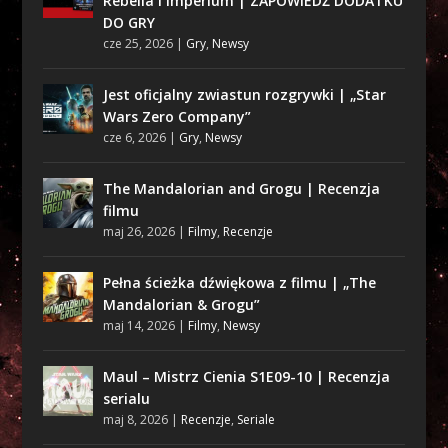
Rebelia i Imperium | ZAPOWIEDŹ DODATKU
DO GRY
cze 25, 2026
|
Gry
,
Newsy
Jest oficjalny zwiastun rozgrywki | „Star
Wars Zero Company”
cze 6, 2026
|
Gry
,
Newsy
The Mandalorian and Grogu | Recenzja
filmu
maj 26, 2026
|
Filmy
,
Recenzje
Pełna ścieżka dźwiękowa z filmu | „The
Mandalorian & Grogu”
maj 14, 2026
|
Filmy
,
Newsy
Maul – Mistrz Cienia S1E09-10 | Recenzja
serialu
maj 8, 2026
|
Recenzje
,
Seriale