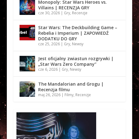
Monopoly: Star Wars Heroes vs.
Villains | RECENZJA GRY
cze 30, 2026
|
Gry
,
Recenzje
Star Wars: The Deckbuilding Game –
Rebelia i Imperium | ZAPOWIEDŹ
DODATKU DO GRY
cze 25, 2026
|
Gry
,
Newsy
Jest oficjalny zwiastun rozgrywki |
„Star Wars Zero Company”
cze 6, 2026
|
Gry
,
Newsy
The Mandalorian and Grogu |
Recenzja filmu
maj 26, 2026
|
Filmy
,
Recenzje