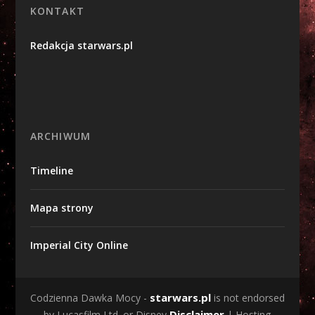
KONTAKT
Redakcja starwars.pl
ARCHIWUM
Timeline
Mapa strony
Imperial City Online
starwars.pl
Codzienna Dawka Mocy -
is not endorsed
Disclaimer
by Lucasfilm Ltd. or Disney
| Hosting