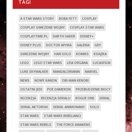
TAGI
A STAR WARS STORY
BOBA FETT
COSPLAY
COSPLAY GWIEZDNE WOJNY
COSPLAY STAR WARS
COSPLAYTIME.PL
DARTH VADER
DISNEY+
DISNEY PLUS
DOCTOR APHRA
GALERIA
GRY
GWIEZDNE WOJNY
HAN SOLO
KOMIKS
KSIĄŻKA
LEGO
LEGO STAR WARS
LEIA ORGANA
LUCASFILM
LUKE SKYWALKER
MANDALORIANIN
MARVEL
NEWS
NOWY KANON
OBI-WAN KENOBI
OSTATNI JEDI
POE DAMERON
PRZEBUDZENIE MOCY
RECENZJA
RECENZJA SERIALU
ROGUE ONE
SERIAL
SERIAL AKTORSKI
SERIAL ANIMOWANY
SOLO
STAR WARS
STAR WARS REBELIANCI
STAR WARS REBELS
THE FORCE AWAKENS