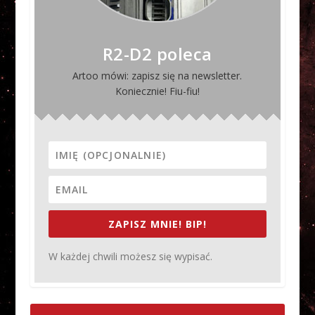
R2-D2 poleca
Artoo mówi: zapisz się na newsletter.
Koniecznie! Fiu-fiu!
ZAPISZ MNIE! BIP!
W każdej chwili możesz się wypisać.