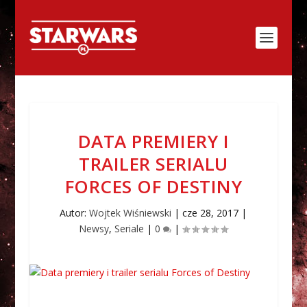
DATA PREMIERY I
TRAILER SERIALU
FORCES OF DESTINY
Autor:
Wojtek Wiśniewski
|
cze 28, 2017
|
Newsy
,
Seriale
|
0
|