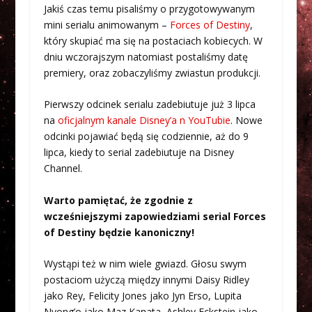
Jakiś czas temu pisaliśmy o przygotowywanym
mini serialu animowanym –
Forces of Destiny
,
który skupiać ma się na postaciach kobiecych. W
dniu wczorajszym natomiast postaliśmy datę
premiery, oraz zobaczyliśmy zwiastun produkcji.
Pierwszy odcinek serialu zadebiutuje już 3 lipca
na
oficjalnym kanale Disney’a n YouTubie
. Nowe
odcinki pojawiać będą się codziennie, aż do 9
lipca, kiedy to serial zadebiutuje na Disney
Channel.
Warto pamiętać, że zgodnie z
wcześniejszymi zapowiedziami serial Forces
of Destiny będzie kanoniczny!
Wystąpi też w nim wiele gwiazd. Głosu swym
postaciom użyczą między innymi Daisy Ridley
jako Rey, Felicity Jones jako Jyn Erso, Lupita
Nyong’o jako Maz Kanata, Ashley Eckstein jako