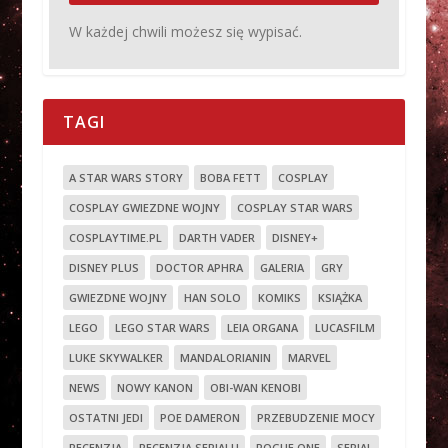
W każdej chwili możesz się wypisać.
TAGI
A STAR WARS STORY
BOBA FETT
COSPLAY
COSPLAY GWIEZDNE WOJNY
COSPLAY STAR WARS
COSPLAYTIME.PL
DARTH VADER
DISNEY+
DISNEY PLUS
DOCTOR APHRA
GALERIA
GRY
GWIEZDNE WOJNY
HAN SOLO
KOMIKS
KSIĄŻKA
LEGO
LEGO STAR WARS
LEIA ORGANA
LUCASFILM
LUKE SKYWALKER
MANDALORIANIN
MARVEL
NEWS
NOWY KANON
OBI-WAN KENOBI
OSTATNI JEDI
POE DAMERON
PRZEBUDZENIE MOCY
RECENZJA
RECENZJA SERIALU
ROGUE ONE
SERIAL