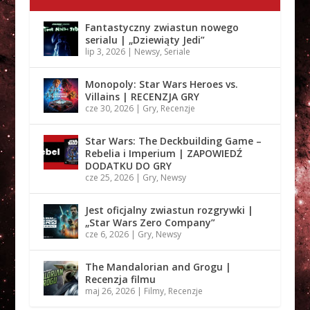
Fantastyczny zwiastun nowego
serialu | „Dziewiąty Jedi”
lip 3, 2026
|
Newsy
,
Seriale
Monopoly: Star Wars Heroes vs.
Villains | RECENZJA GRY
cze 30, 2026
|
Gry
,
Recenzje
Star Wars: The Deckbuilding Game –
Rebelia i Imperium | ZAPOWIEDŹ
DODATKU DO GRY
cze 25, 2026
|
Gry
,
Newsy
Jest oficjalny zwiastun rozgrywki |
„Star Wars Zero Company”
cze 6, 2026
|
Gry
,
Newsy
The Mandalorian and Grogu |
Recenzja filmu
maj 26, 2026
|
Filmy
,
Recenzje