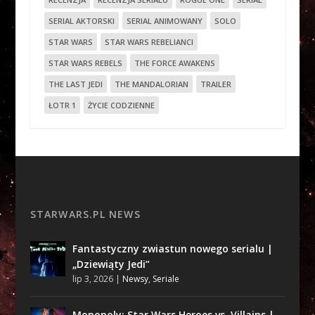
SERIAL AKTORSKI
SERIAL ANIMOWANY
SOLO
STAR WARS
STAR WARS REBELIANCI
STAR WARS REBELS
THE FORCE AWAKENS
THE LAST JEDI
THE MANDALORIAN
TRAILER
ŁOTR 1
ŻYCIE CODZIENNE
STARWARS.PL NEWS
Fantastyczny zwiastun nowego serialu |
„Dziewiąty Jedi”
lip 3, 2026
|
Newsy
,
Seriale
Monopoly: Star Wars Heroes vs. Villains |