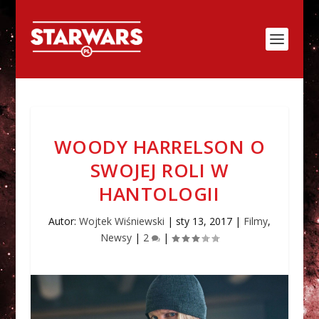
WOODY HARRELSON O
SWOJEJ ROLI W
HANTOLOGII
Autor:
Wojtek Wiśniewski
|
sty 13, 2017
|
Filmy
,
Newsy
|
2
|