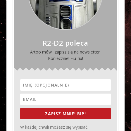
R2-D2 poleca
Artoo mówi: zapisz się na newsletter.
Koniecznie! Fiu-fiu!
ZAPISZ MNIE! BIP!
W każdej chwili możesz się wypisać.