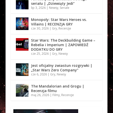
serialu | „Dziewiąty Jedi”
lip 3, 2026
|
Newsy
,
Seriale
Monopoly: Star Wars Heroes vs.
Villains | RECENZJA GRY
cze 30, 2026
|
Gry
,
Recenzje
Star Wars: The Deckbuilding Game –
Rebelia i Imperium | ZAPOWIEDŹ
DODATKU DO GRY
cze 25, 2026
|
Gry
,
Newsy
Jest oficjalny zwiastun rozgrywki |
„Star Wars Zero Company”
cze 6, 2026
|
Gry
,
Newsy
The Mandalorian and Grogu |
Recenzja filmu
maj 26, 2026
|
Filmy
,
Recenzje