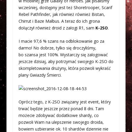
w mobilnej grze Galaxy of Heroes. Jak pisaliśmy
wcześniej, dostępny jest też Shoretrooper, Scarif
Rebel Pathfinder, jak również również Bistan,
Chirrut i Baze Malbus. A teraz do ich grona
dołączył również droid z załogi R1, sam
K-2SO
.
I macie 97,6 % szans na odblokowanie go za
darmo! No dobrze, tylko się droczyliśmy,
bo szansa jest 100%. Wystarczy się zalogować
jeszcze dzisiaj, aby potrzymać swojego K-2SO do
skompletowania drużyny, która pozwoli wykraść
plany Gwiazdy Śmierci.
Oprócz tego, z K-2SO związany jest event, który
trwać będzie jeszcze przez ponad 8 dni. Tam
możecie zdobywać dodatkowe shardy, co
pozwoli Wam na ulepszenie swojego droida,
bowiem uzbieranie ok. 10 shardów dziennie nie