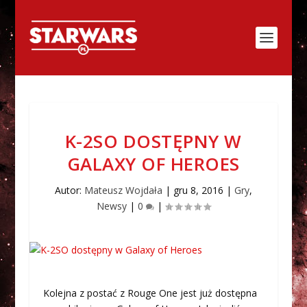
K-2SO DOSTĘPNY W
GALAXY OF HEROES
Autor:
Mateusz Wojdała
|
gru 8, 2016
|
Gry
,
Newsy
|
0
|
Kolejna z postać z Rouge One jest już dostępna