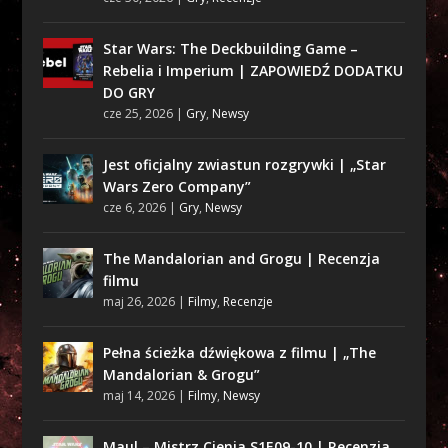
Star Wars: The Deckbuilding Game –
Rebelia i Imperium | ZAPOWIEDŹ DODATKU
DO GRY
cze 25, 2026
|
Gry
,
Newsy
Jest oficjalny zwiastun rozgrywki | „Star
Wars Zero Company”
cze 6, 2026
|
Gry
,
Newsy
The Mandalorian and Grogu | Recenzja
filmu
maj 26, 2026
|
Filmy
,
Recenzje
Pełna ścieżka dźwiękowa z filmu | „The
Mandalorian & Grogu”
maj 14, 2026
|
Filmy
,
Newsy
Maul – Mistrz Cienia S1E09-10 | Recenzja