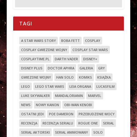
TAGI
A STAR WARS STORY
BOBA FETT
COSPLAY
COSPLAY GWIEZDNE WOJNY
COSPLAY STAR WARS
COSPLAYTIME.PL
DARTH VADER
DISNEY+
DISNEY PLUS
DOCTOR APHRA
GALERIA
GRY
GWIEZDNE WOJNY
HAN SOLO
KOMIKS
KSIĄŻKA
LEGO
LEGO STAR WARS
LEIA ORGANA
LUCASFILM
LUKE SKYWALKER
MANDALORIANIN
MARVEL
NEWS
NOWY KANON
OBI-WAN KENOBI
OSTATNI JEDI
POE DAMERON
PRZEBUDZENIE MOCY
RECENZJA
RECENZJA SERIALU
ROGUE ONE
SERIAL
SERIAL AKTORSKI
SERIAL ANIMOWANY
SOLO