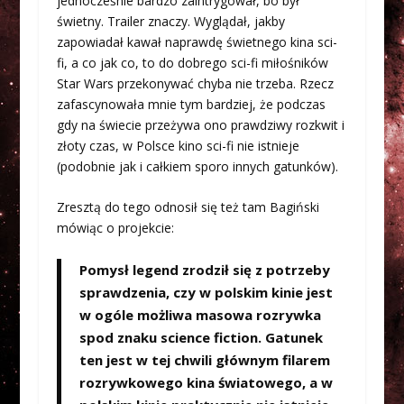
jednocześnie bardzo zaintrygował, bo był
świetny. Trailer znaczy. Wyglądał, jakby
zapowiadał kawał naprawdę świetnego kina sci-
fi, a co jak co, to do dobrego sci-fi miłośników
Star Wars przekonywać chyba nie trzeba. Rzecz
zafascynowała mnie tym bardziej, że podczas
gdy na świecie przeżywa ono prawdziwy rozkwit i
złoty czas, w Polsce kino sci-fi nie istnieje
(podobnie jak i całkiem sporo innych gatunków).
Zresztą do tego odnosił się też tam Bagiński
mówiąc o projekcie:
Pomysł legend zrodził się z potrzeby
sprawdzenia, czy w polskim kinie jest
w ogóle możliwa masowa rozrywka
spod znaku science fiction. Gatunek
ten jest w tej chwili głównym filarem
rozrywkowego kina światowego, a w