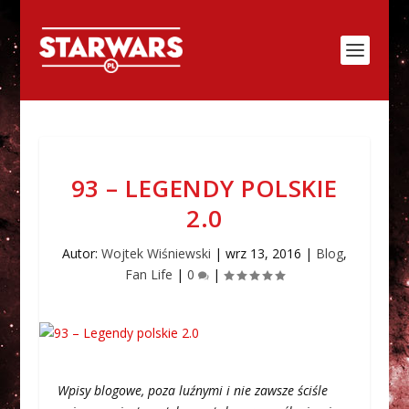
93 – LEGENDY POLSKIE
2.0
Autor:
Wojtek Wiśniewski
|
wrz 13, 2016
|
Blog
,
Fan Life
|
0
|
Wpisy blogowe, poza luźnymi i nie zawsze ściśle