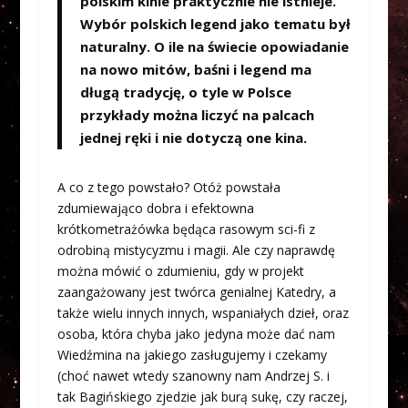
polskim kinie praktycznie nie istnieje.
Wybór polskich legend jako tematu był
naturalny. O ile na świecie opowiadanie
na nowo mitów, baśni i legend ma
długą tradycję, o tyle w Polsce
przykłady można liczyć na palcach
jednej ręki i nie dotyczą one kina.
A co z tego powstało? Otóż powstała
zdumiewająco dobra i efektowna
krótkometrażówka będąca rasowym sci-fi z
odrobiną mistycyzmu i magii. Ale czy naprawdę
można mówić o zdumieniu, gdy w projekt
zaangażowany jest twórca genialnej Katedry, a
także wielu innych innych, wspaniałych dzieł, oraz
osoba, która chyba jako jedyna może dać nam
Wiedźmina na jakiego zasługujemy i czekamy
(choć nawet wtedy szanowny nam Andrzej S. i
tak Bagińskiego zjedzie jak burą sukę, czy raczej,