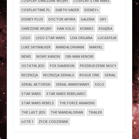
COSPLAY GWIEZDNE WOJNY
COSPLAY STAR WARS
COSPLAYTIME.PL
DARTH VADER
DISNEY+
DISNEY PLUS
DOCTOR APHRA
GALERIA
GRY
GWIEZDNE WOJNY
HAN SOLO
KOMIKS
KSIĄŻKA
LEGO
LEGO STAR WARS
LEIA ORGANA
LUCASFILM
LUKE SKYWALKER
MANDALORIANIN
MARVEL
NEWS
NOWY KANON
OBI-WAN KENOBI
OSTATNI JEDI
POE DAMERON
PRZEBUDZENIE MOCY
RECENZJA
RECENZJA SERIALU
ROGUE ONE
SERIAL
SERIAL AKTORSKI
SERIAL ANIMOWANY
SOLO
STAR WARS
STAR WARS REBELIANCI
STAR WARS REBELS
THE FORCE AWAKENS
THE LAST JEDI
THE MANDALORIAN
TRAILER
ŁOTR 1
ŻYCIE CODZIENNE