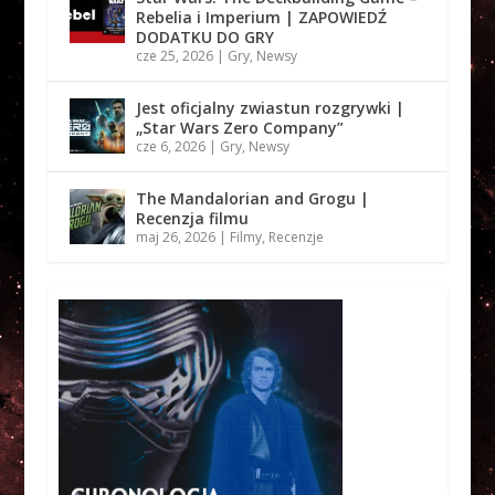
Rebelia i Imperium | ZAPOWIEDŹ
DODATKU DO GRY
cze 25, 2026
|
Gry
,
Newsy
Jest oficjalny zwiastun rozgrywki |
„Star Wars Zero Company”
cze 6, 2026
|
Gry
,
Newsy
The Mandalorian and Grogu |
Recenzja filmu
maj 26, 2026
|
Filmy
,
Recenzje