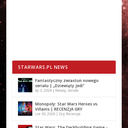
STARWARS.PL NEWS
Fantastyczny zwiastun nowego
serialu | „Dziewiąty Jedi”
lip 3, 2026
|
Newsy
,
Seriale
Monopoly: Star Wars Heroes vs.
Villains | RECENZJA GRY
cze 30, 2026
|
Gry
,
Recenzje
Star Wars: The Deckbuilding Game –