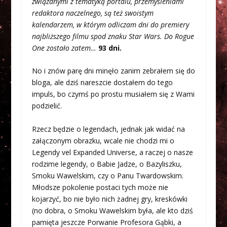
związanymi z tematyką portalu, przemyśleniami
redaktora naczelnego, są też swoistym
kalendarzem, w którym odliczam dni do premiery
najbliższego filmu spod znaku Star Wars. Do Rogue
One zostało zatem…
93
dni.
No i znów parę dni minęło zanim zebrałem się do
bloga, ale dziś nareszcie dostałem do tego
impuls, bo czymś po prostu musiałem się z Wami
podzielić.
Rzecz będzie o legendach, jednak jak widać na
załączonym obrazku, wcale nie chodzi mi o
Legendy vel Expanded Universe, a raczej o nasze
rodzime legendy, o Babie Jadze, o Bazyliszku,
Smoku Wawelskim, czy o Panu Twardowskim.
Młodsze pokolenie postaci tych może nie
kojarzyć, bo nie było nich żadnej gry, kreskówki
(no dobra, o Smoku Wawelskim była, ale kto dziś
pamięta jeszcze Porwanie Profesora Gąbki, a