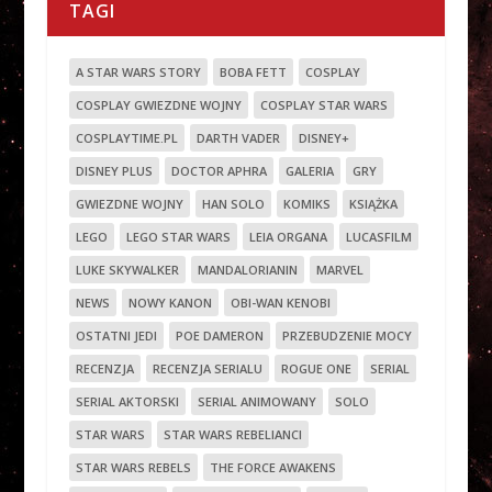
TAGI
A STAR WARS STORY
BOBA FETT
COSPLAY
COSPLAY GWIEZDNE WOJNY
COSPLAY STAR WARS
COSPLAYTIME.PL
DARTH VADER
DISNEY+
DISNEY PLUS
DOCTOR APHRA
GALERIA
GRY
GWIEZDNE WOJNY
HAN SOLO
KOMIKS
KSIĄŻKA
LEGO
LEGO STAR WARS
LEIA ORGANA
LUCASFILM
LUKE SKYWALKER
MANDALORIANIN
MARVEL
NEWS
NOWY KANON
OBI-WAN KENOBI
OSTATNI JEDI
POE DAMERON
PRZEBUDZENIE MOCY
RECENZJA
RECENZJA SERIALU
ROGUE ONE
SERIAL
SERIAL AKTORSKI
SERIAL ANIMOWANY
SOLO
STAR WARS
STAR WARS REBELIANCI
STAR WARS REBELS
THE FORCE AWAKENS