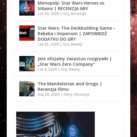
Monopoly: Star Wars Heroes vs.
Villains | RECENZJA GRY
cze 30, 2026
|
Gry
,
Recenzje
Star Wars: The Deckbuilding Game –
Rebelia i Imperium | ZAPOWIEDŹ
DODATKU DO GRY
cze 25, 2026
|
Gry
,
Newsy
Jest oficjalny zwiastun rozgrywki |
„Star Wars Zero Company”
cze 6, 2026
|
Gry
,
Newsy
The Mandalorian and Grogu |
Recenzja filmu
maj 26, 2026
|
Filmy
,
Recenzje