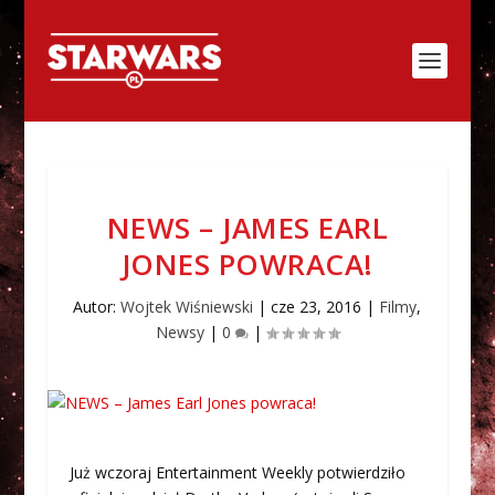
NEWS – JAMES EARL
JONES POWRACA!
Autor:
Wojtek Wiśniewski
|
cze 23, 2016
|
Filmy
,
Newsy
|
0
|
Już wczoraj Entertainment Weekly potwierdziło