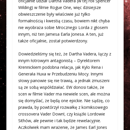
oficjalnie udział Dartha Vadera (w tej roli Spencer
Wilding) w filmie Rogue One, więc dzisiejsze
obwieszczenie były właściwie już tylko
formalnością i kwestią czasu, bowiem nikt chyba
nie wyobraża sobie Mrocznego Lorda z głosem
innym, niż ten Jamesa Earla Jonesa. A ten, już
także oficjalnie, został potwierdzony.
Dowiedzieliśmy się też, że Dartha Vadera, łączy z
innym łotrowym antagonistą – Dyrektorem
Krennickiem podobna relacja, jak Kylo Rena i
Generała Huxa w Przebudzeniu Mocy. Innymi
słowy panowie się nie trawią, a jednak zmuszeni
są ze sobą współdziałać. EW donosi także, że
scen w filmie Vader ma niewiele scen, ale można
się domyślać, że będą one epickie. Nie sądzę, co
prawda, by powtórzył rozwałkę z komiksowego
crossovera Vader Down!, czy książki Lordowie
Sithów, ale pewnie i tak będzie rewelacyjnie.
Aczkolwiek mam wrażenie, że James Earl Jones