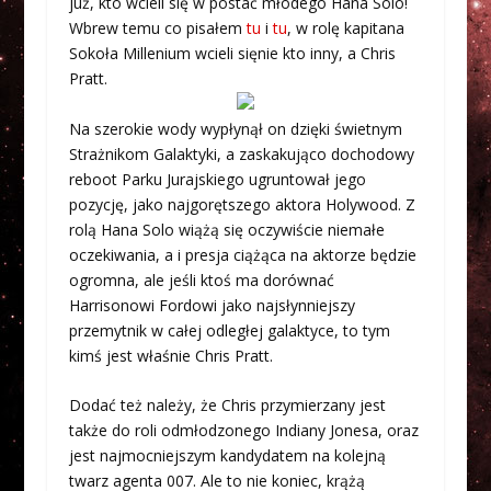
już, kto wcieli się w postać młodego Hana Solo!
Wbrew temu co pisałem
tu
i
tu
, w rolę kapitana
Sokoła Millenium wcieli sięnie kto inny, a Chris
Pratt.
Na szerokie wody wypłynął on dzięki świetnym
Strażnikom Galaktyki, a zaskakująco dochodowy
reboot Parku Jurajskiego ugruntował jego
pozycję, jako najgorętszego aktora Holywood. Z
rolą Hana Solo wiążą się oczywiście niemałe
oczekiwania, a i presja ciążąca na aktorze będzie
ogromna, ale jeśli ktoś ma dorównać
Harrisonowi Fordowi jako najsłynniejszy
przemytnik w całej odległej galaktyce, to tym
kimś jest właśnie Chris Pratt.
Dodać też należy, że Chris przymierzany jest
także do roli odmłodzonego Indiany Jonesa, oraz
jest najmocniejszym kandydatem na kolejną
twarz agenta 007. Ale to nie koniec, krążą