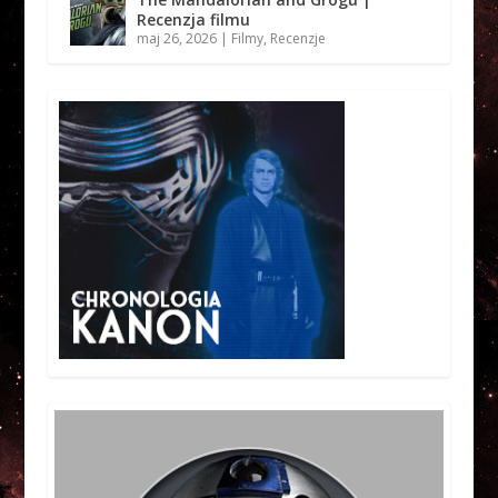
Recenzja filmu
maj 26, 2026
|
Filmy
,
Recenzje