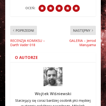
OCEŃ:
POPRZEDNI
NASTĘPNY
RECENZJA KOMIKSU –
GALERIA – Jerrod
Darth Vader 018
Maruyama
O AUTORZE
Wojtek Wiśniewski
Starzejący się coraz bardziej osobnik płci męskiej
w stopniu redaktora naczelnego. Miłośnik