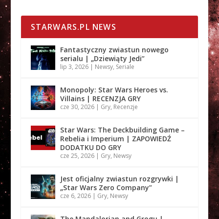
STARWARS.PL NEWS
Fantastyczny zwiastun nowego
serialu | „Dziewiąty Jedi”
lip 3, 2026
|
Newsy
,
Seriale
Monopoly: Star Wars Heroes vs.
Villains | RECENZJA GRY
cze 30, 2026
|
Gry
,
Recenzje
Star Wars: The Deckbuilding Game –
Rebelia i Imperium | ZAPOWIEDŹ
DODATKU DO GRY
cze 25, 2026
|
Gry
,
Newsy
Jest oficjalny zwiastun rozgrywki |
„Star Wars Zero Company”
cze 6, 2026
|
Gry
,
Newsy
The Mandalorian and Grogu |