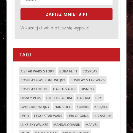
ZAPISZ MNIE! BIP!
W każdej chwili możesz się wypisać.
TAGI
A STAR WARS STORY
BOBA FETT
COSPLAY
COSPLAY GWIEZDNE WOJNY
COSPLAY STAR WARS
COSPLAYTIME.PL
DARTH VADER
DISNEY+
DISNEY PLUS
DOCTOR APHRA
GALERIA
GRY
GWIEZDNE WOJNY
HAN SOLO
KOMIKS
KSIĄŻKA
LEGO
LEGO STAR WARS
LEIA ORGANA
LUCASFILM
LUKE SKYWALKER
MANDALORIANIN
MARVEL