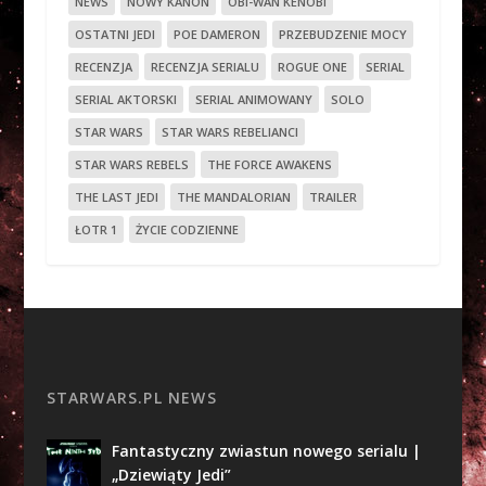
NEWS
NOWY KANON
OBI-WAN KENOBI
OSTATNI JEDI
POE DAMERON
PRZEBUDZENIE MOCY
RECENZJA
RECENZJA SERIALU
ROGUE ONE
SERIAL
SERIAL AKTORSKI
SERIAL ANIMOWANY
SOLO
STAR WARS
STAR WARS REBELIANCI
STAR WARS REBELS
THE FORCE AWAKENS
THE LAST JEDI
THE MANDALORIAN
TRAILER
ŁOTR 1
ŻYCIE CODZIENNE
STARWARS.PL NEWS
Fantastyczny zwiastun nowego serialu |
„Dziewiąty Jedi”