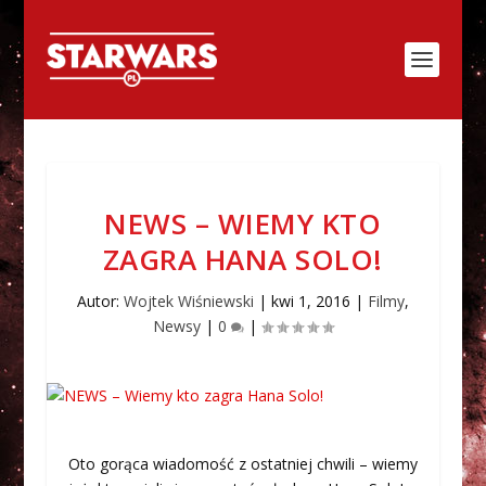
NEWS – WIEMY KTO
ZAGRA HANA SOLO!
Autor:
Wojtek Wiśniewski
|
kwi 1, 2016
|
Filmy
,
Newsy
|
0
|
Oto gorąca wiadomość z ostatniej chwili – wiemy