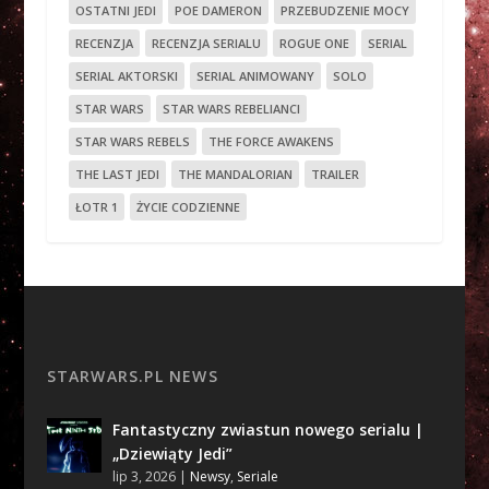
OSTATNI JEDI
POE DAMERON
PRZEBUDZENIE MOCY
RECENZJA
RECENZJA SERIALU
ROGUE ONE
SERIAL
SERIAL AKTORSKI
SERIAL ANIMOWANY
SOLO
STAR WARS
STAR WARS REBELIANCI
STAR WARS REBELS
THE FORCE AWAKENS
THE LAST JEDI
THE MANDALORIAN
TRAILER
ŁOTR 1
ŻYCIE CODZIENNE
STARWARS.PL NEWS
Fantastyczny zwiastun nowego serialu |
„Dziewiąty Jedi”
lip 3, 2026
|
Newsy
,
Seriale