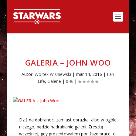
GALERIA – JOHN WOO
Autor:
Wojtek Wiśniewski
|
mar 14, 2016
|
Fan
Life
,
Galerie
|
0
|
Dziś na dobranoc, zamiast obrazka, albo w ogóle
niczego, będzie nadrabianie galerii. Zresztą
wcześniej, gdy prezentowałem poniższe prace, o