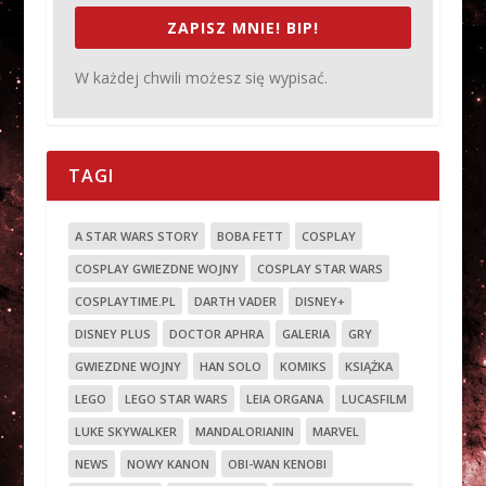
ZAPISZ MNIE! BIP!
W każdej chwili możesz się wypisać.
TAGI
A STAR WARS STORY
BOBA FETT
COSPLAY
COSPLAY GWIEZDNE WOJNY
COSPLAY STAR WARS
COSPLAYTIME.PL
DARTH VADER
DISNEY+
DISNEY PLUS
DOCTOR APHRA
GALERIA
GRY
GWIEZDNE WOJNY
HAN SOLO
KOMIKS
KSIĄŻKA
LEGO
LEGO STAR WARS
LEIA ORGANA
LUCASFILM
LUKE SKYWALKER
MANDALORIANIN
MARVEL
NEWS
NOWY KANON
OBI-WAN KENOBI