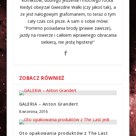
komiksów, dobrego jedzenia i mocnego rocka.
Kiedyś obejrzał Gwiezdne Walki (czy jakoś tak), a
że jest nałogowym grafomanem, to teraz o tym
cały czas coś pisze. A sam o sobie mówi:
"Pomimo posiadania brody (prawie zawsze),
jazdy na rowerze i całkiem wprawnego obracania
siekierą, nie jestę hipsterę!"
ZOBACZ RÓWNIEŻ
GALERIA – Anton Grandert
8 września, 2016
Oto opakowania produktów z The Last