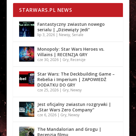
STARWARS.PL NEWS
Fantastyczny zwiastun nowego
serialu | „Dziewiąty Jedi”
lip 3, 2026
|
Newsy
,
Seriale
Monopoly: Star Wars Heroes vs.
Villains | RECENZJA GRY
cze 30, 2026
|
Gry
,
Recenzje
Star Wars: The Deckbuilding Game –
Rebelia i Imperium | ZAPOWIEDŹ
DODATKU DO GRY
cze 25, 2026
|
Gry
,
Newsy
Jest oficjalny zwiastun rozgrywki |
„Star Wars Zero Company”
cze 6, 2026
|
Gry
,
Newsy
The Mandalorian and Grogu |
Recenzja filmu