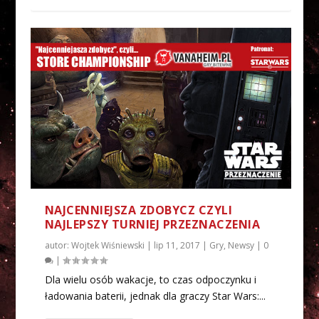
NAJCENNIEJSZA ZDOBYCZ CZYLI
NAJLEPSZY TURNIEJ PRZEZNACZENIA
autor:
Wojtek Wiśniewski
|
lip 11, 2017
|
Gry
,
Newsy
|
0
|
Dla wielu osób wakacje, to czas odpoczynku i
ładowania baterii, jednak dla graczy Star Wars:...