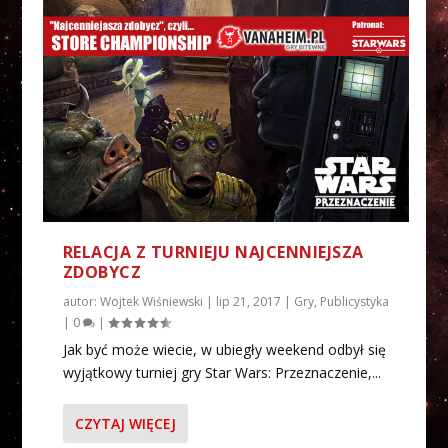
RELACJA Z TURNIEJU NAJCENNIEJSZA
ZDOBYCZ
autor:
Wojtek Wiśniewski
|
lip 21, 2017
|
Gry
,
Publicystyka
|
0
|
Jak być może wiecie, w ubiegły weekend odbył się
wyjątkowy turniej gry Star Wars: Przeznaczenie,...
CZYTAJ WIĘCEJ