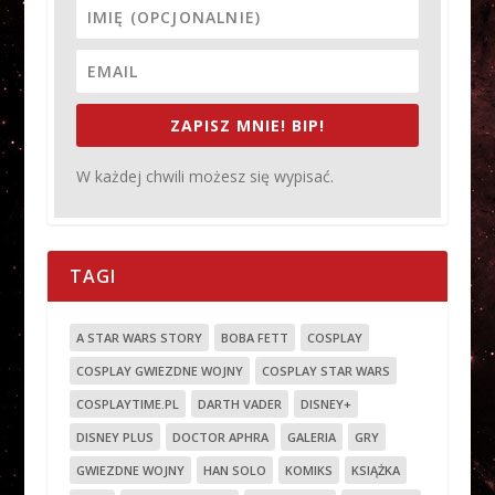
ZAPISZ MNIE! BIP!
W każdej chwili możesz się wypisać.
TAGI
A STAR WARS STORY
BOBA FETT
COSPLAY
COSPLAY GWIEZDNE WOJNY
COSPLAY STAR WARS
COSPLAYTIME.PL
DARTH VADER
DISNEY+
DISNEY PLUS
DOCTOR APHRA
GALERIA
GRY
GWIEZDNE WOJNY
HAN SOLO
KOMIKS
KSIĄŻKA