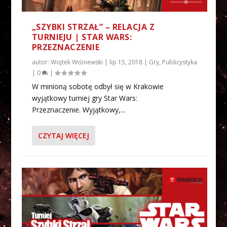
„SZYBKI STRZAŁ” – RELACJA Z
TURNIEJU | STAR WARS:
PRZEZNACZENIE
autor:
Wojtek Wiśniewski
|
lip 15, 2018
|
Gry
,
Publicystyka
|
0
|
W minioną sobotę odbył się w Krakowie
wyjątkowy turniej gry Star Wars:
Przeznaczenie. Wyjątkowy,...
CZYTAJ WIĘCEJ