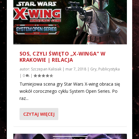
SOS, CZYLI ŚWIĘTO „X-WINGA” W
KRAKOWIE | RELACJA
autor:
Szczepan Kalisiak
|
mar 7, 2018
|
Gry
,
Publicystyka
|
0
|
Turniejowa scena gry Star Wars X-wing obraca się
wokół corocznego cyklu System Open Series. Po
raz...
CZYTAJ WIĘCEJ