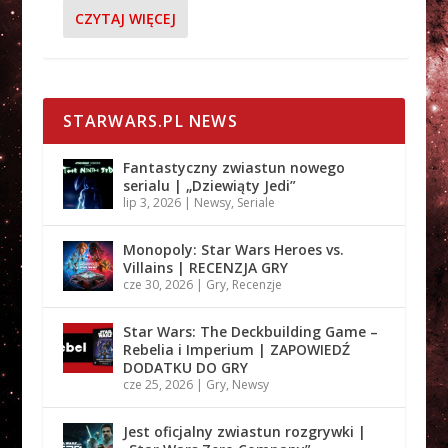
CZYTAJ WIĘCEJ
STARWARS.PL NEWS
Fantastyczny zwiastun nowego
serialu | „Dziewiąty Jedi”
lip 3, 2026
|
Newsy
,
Seriale
Monopoly: Star Wars Heroes vs.
Villains | RECENZJA GRY
cze 30, 2026
|
Gry
,
Recenzje
Star Wars: The Deckbuilding Game –
Rebelia i Imperium | ZAPOWIEDŹ
DODATKU DO GRY
cze 25, 2026
|
Gry
,
Newsy
Jest oficjalny zwiastun rozgrywki |