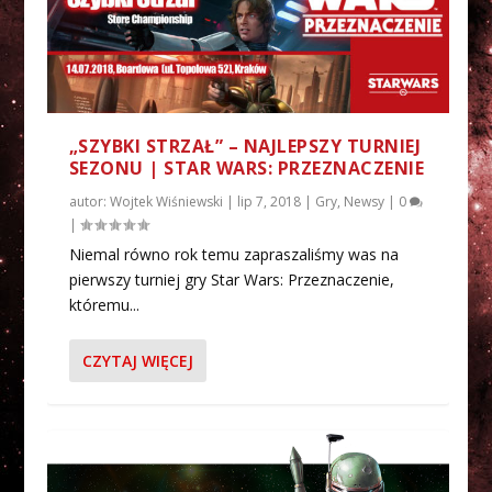
„SZYBKI STRZAŁ” – NAJLEPSZY TURNIEJ
SEZONU | STAR WARS: PRZEZNACZENIE
autor:
Wojtek Wiśniewski
|
lip 7, 2018
|
Gry
,
Newsy
|
0
|
Niemal równo rok temu zapraszaliśmy was na
pierwszy turniej gry Star Wars: Przeznaczenie,
któremu...
CZYTAJ WIĘCEJ