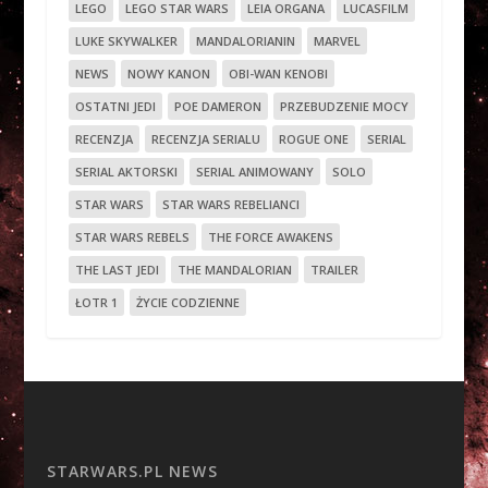
LEGO
LEGO STAR WARS
LEIA ORGANA
LUCASFILM
LUKE SKYWALKER
MANDALORIANIN
MARVEL
NEWS
NOWY KANON
OBI-WAN KENOBI
OSTATNI JEDI
POE DAMERON
PRZEBUDZENIE MOCY
RECENZJA
RECENZJA SERIALU
ROGUE ONE
SERIAL
SERIAL AKTORSKI
SERIAL ANIMOWANY
SOLO
STAR WARS
STAR WARS REBELIANCI
STAR WARS REBELS
THE FORCE AWAKENS
THE LAST JEDI
THE MANDALORIAN
TRAILER
ŁOTR 1
ŻYCIE CODZIENNE
STARWARS.PL NEWS