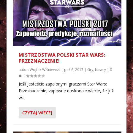
MISTRZOSTWA POLSKI STAR WARS:
PRZEZNACZENIE!
autor:
Wojtek Wiśniewski
|
paź 6, 2017
|
Gry
,
Newsy
|
0
|
Jeśli jesteście zapalonymi graczami Star Wars:
Przeznaczenie, zapewne doskonale wiecie, że już
w...
CZYTAJ WIĘCEJ