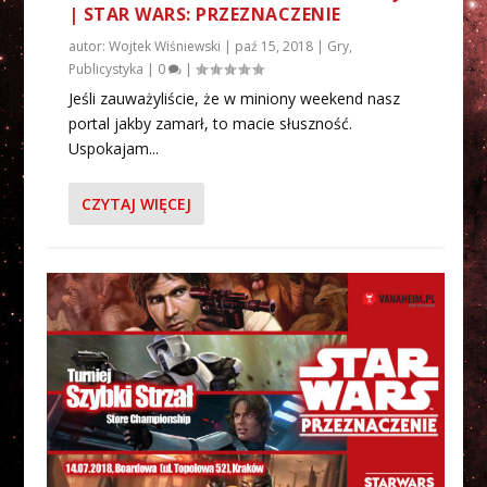
| STAR WARS: PRZEZNACZENIE
autor:
Wojtek Wiśniewski
|
paź 15, 2018
|
Gry
,
Publicystyka
|
0
|
Jeśli zauważyliście, że w miniony weekend nasz
portal jakby zamarł, to macie słuszność.
Uspokajam...
CZYTAJ WIĘCEJ