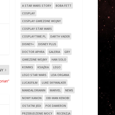
A STAR WARS STORY
BOBA FETT
COSPLAY
COSPLAY GWIEZDNE WOJNY
COSPLAY STAR WARS
COSPLAYTIME.PL
DARTH VADER
DISNEY+
DISNEY PLUS
DOCTOR APHRA
GALERIA
GRY
GWIEZDNE WOJNY
HAN SOLO
KOMIKS
KSIĄŻKA
LEGO
NY
LEGO STAR WARS
LEIA ORGANA
orian”
LUCASFILM
LUKE SKYWALKER
MANDALORIANIN
MARVEL
NEWS
NOWY KANON
OBI-WAN KENOBI
OSTATNI JEDI
POE DAMERON
PRZEBUDZENIE MOCY
RECENZJA