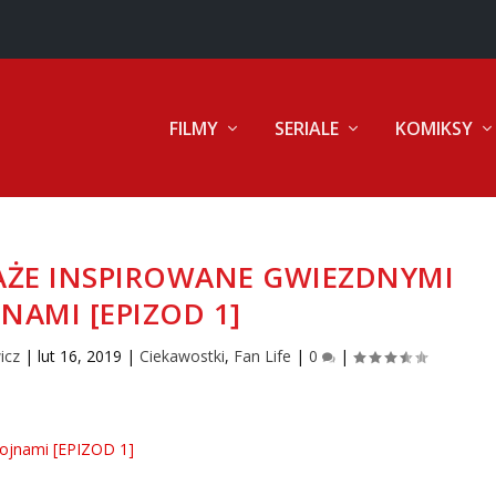
FILMY
SERIALE
KOMIKSY
ŻE INSPIROWANE GWIEZDNYMI
NAMI [EPIZOD 1]
icz
|
lut 16, 2019
|
Ciekawostki
,
Fan Life
|
0
|