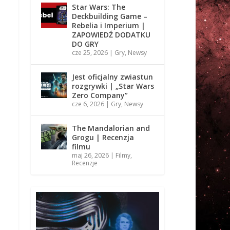
Star Wars: The
Deckbuilding Game –
Rebelia i Imperium |
ZAPOWIEDŹ DODATKU
DO GRY
cze 25, 2026
|
Gry
,
Newsy
Jest oficjalny zwiastun
rozgrywki | „Star Wars
Zero Company”
cze 6, 2026
|
Gry
,
Newsy
The Mandalorian and
Grogu | Recenzja
filmu
maj 26, 2026
|
Filmy
,
Recenzje