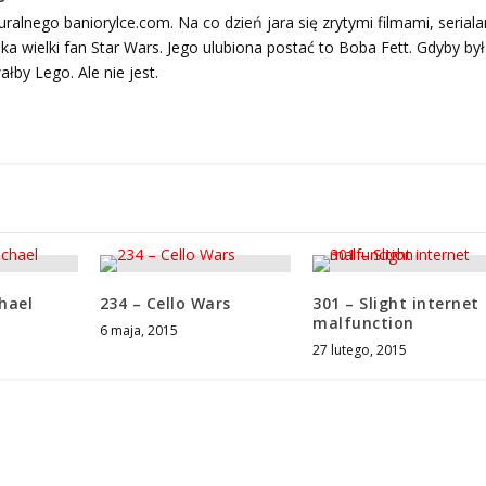
ralnego baniorylce.com. Na co dzień jara się zrytymi filmami, serial
ka wielki fan Star Wars. Jego ulubiona postać to Boba Fett. Gdyby był
łby Lego. Ale nie jest.
hael
234 – Cello Wars
301 – Slight internet
malfunction
6 maja, 2015
27 lutego, 2015