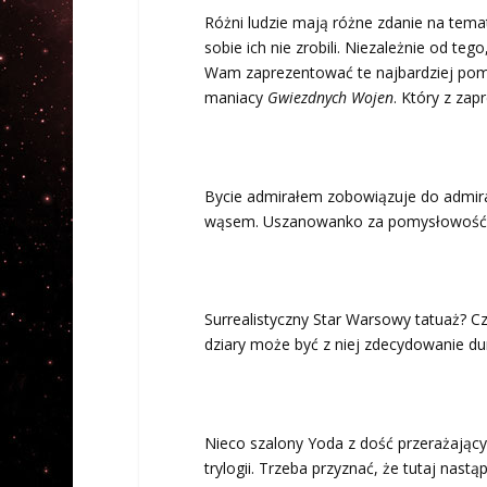
Różni ludzie mają różne zdanie na temat
sobie ich nie zrobili. Niezależnie od te
Wam zaprezentować te najbardziej pomy
maniacy
Gwiezdnych Wojen
. Który z za
Bycie admirałem zobowiązuje do admirals
wąsem. Uszanowanko za pomysłowość, M
Surrealistyczny Star Warsowy tatuaż? Cze
dziary może być z niej zdecydowanie d
Nieco szalony Yoda z dość przerażający
trylogii. Trzeba przyznać, że tutaj nas