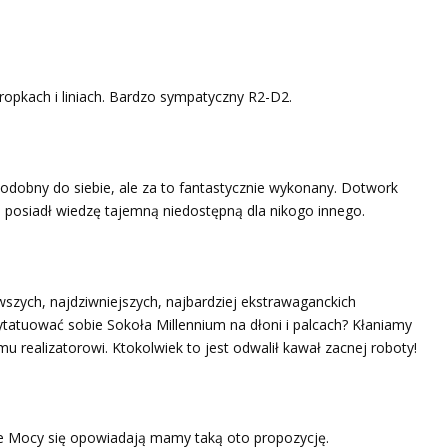
 kropkach i liniach. Bardzo sympatyczny R2-D2.
odobny do siebie, ale za to fantastycznie wykonany. Dotwork
a posiadł wiedzę tajemną niedostępną dla nikogo innego.
wszych, najdziwniejszych, najbardziej ekstrawaganckich
atuować sobie Sokoła Millennium na dłoni i palcach? Kłaniamy
u realizatorowi. Ktokolwiek to jest odwalił kawał zacnej roboty!
ie Mocy się opowiadają mamy taką oto propozycję.