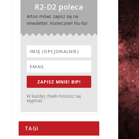
R2-D2 poleca
Artoo mówi: zapisz się na
newsletter. Koniecznie! Fiu-fiu!
ZAPISZ MNIE! BIP!
W każdej chwili możesz się
wypisać.
TAGI