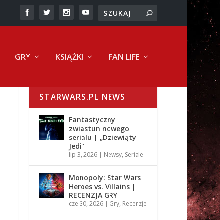
GRY
KSIĄŻKI
FAN LIFE
STARWARS.PL NEWS
Fantastyczny
zwiastun nowego
serialu | „Dziewiąty
Jedi”
lip 3, 2026
|
Newsy
,
Seriale
Monopoly: Star Wars
Heroes vs. Villains |
RECENZJA GRY
cze 30, 2026
|
Gry
,
Recenzje