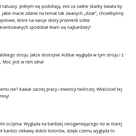
 tatuaży. Jednym się podobają, inni za żadne skarby świata by
go, jakie macie zdanie na temat tak zwanych „dziar”, chcielibyśmy
słowe, które na swoje skóry przenieśli sobie
prezentowanych spodobał Wam się najbardziej?
kiego stroju. Jakże dostojnie Ackbar wygląda w tym stroju i z
oc jest w nim silna!
mu nie? Kawał zacnej pracy i inwencji twórczej. Właściciel tej
umny!
mi oczyma. Wygląda na bardziej nieogarniającego niż w starej
tąpił bardzo ciekawy dobór kolorów, dzięki czemu wygląda to