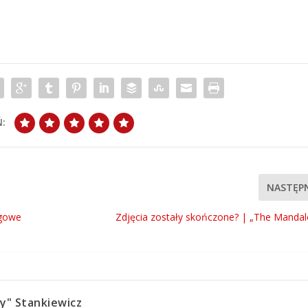
:
NASTĘP
ngowe
Zdjęcia zostały skończone? | „The Mandal
y" Stankiewicz