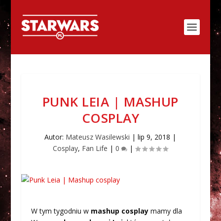
PUNK LEIA | MASHUP
COSPLAY
Autor:
Mateusz Wasilewski
|
lip 9, 2018
|
Cosplay
,
Fan Life
|
0
|
W tym tygodniu w
mashup cosplay
mamy dla