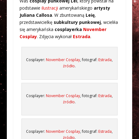
Was
cosplay punkowej Lei
, który powstał na
podstawie
ilustracji
amerykańskiego
artysty
Juliana Callosa
. W zbuntowaną
Leię
,
przedstawicielkę
subkultury punkowej
, wcieliła
się amerykańska
cosplayerka
November
Cosplay
. Zdjęcia wykonał
Estrada
.
Cosplayer:
November Cosplay
, fotograf:
Estrada
,
źródło
.
Cosplayer:
November Cosplay
, fotograf:
Estrada
,
źródło
.
Cosplayer:
November Cosplay
, fotograf:
Estrada
,
źródło
.