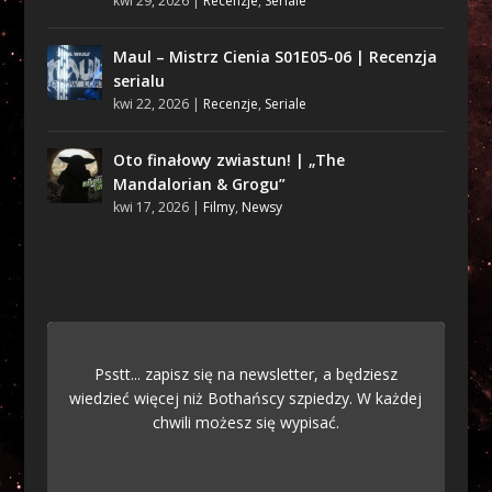
kwi 29, 2026
|
Recenzje
,
Seriale
Maul – Mistrz Cienia S01E05-06 | Recenzja
serialu
kwi 22, 2026
|
Recenzje
,
Seriale
Oto finałowy zwiastun! | „The
Mandalorian & Grogu”
kwi 17, 2026
|
Filmy
,
Newsy
Psstt... zapisz się na newsletter, a będziesz
wiedzieć więcej niż Bothańscy szpiedzy. W każdej
chwili możesz się wypisać.