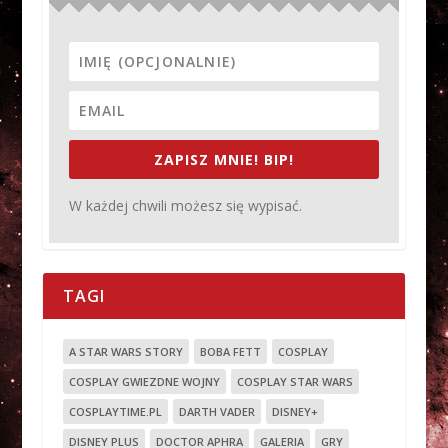
ZAPISZ MNIE! BIP!
W każdej chwili możesz się wypisać.
TAGI
A STAR WARS STORY
BOBA FETT
COSPLAY
COSPLAY GWIEZDNE WOJNY
COSPLAY STAR WARS
COSPLAYTIME.PL
DARTH VADER
DISNEY+
DISNEY PLUS
DOCTOR APHRA
GALERIA
GRY