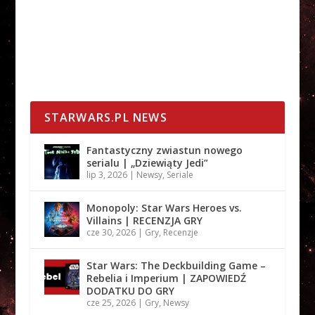
STARWARS.PL NEWS
Fantastyczny zwiastun nowego
serialu | „Dziewiąty Jedi”
lip 3, 2026
|
Newsy
,
Seriale
Monopoly: Star Wars Heroes vs.
Villains | RECENZJA GRY
cze 30, 2026
|
Gry
,
Recenzje
Star Wars: The Deckbuilding Game –
Rebelia i Imperium | ZAPOWIEDŹ
DODATKU DO GRY
cze 25, 2026
|
Gry
,
Newsy