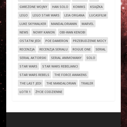
GWIEZDNE WOJNY
HAN SOLO
KOMIKS
KSIĄŻKA
LEGO
LEGO STAR WARS
LEIA ORGANA
LUCASFILM
LUKE SKYWALKER
MANDALORIANIN
MARVEL
NEWS
NOWY KANON
OBI-WAN KENOBI
OSTATNI JEDI
POE DAMERON
PRZEBUDZENIE MOCY
RECENZJA
RECENZJA SERIALU
ROGUE ONE
SERIAL
SERIAL AKTORSKI
SERIAL ANIMOWANY
SOLO
STAR WARS
STAR WARS REBELIANCI
STAR WARS REBELS
THE FORCE AWAKENS
THE LAST JEDI
THE MANDALORIAN
TRAILER
ŁOTR 1
ŻYCIE CODZIENNE