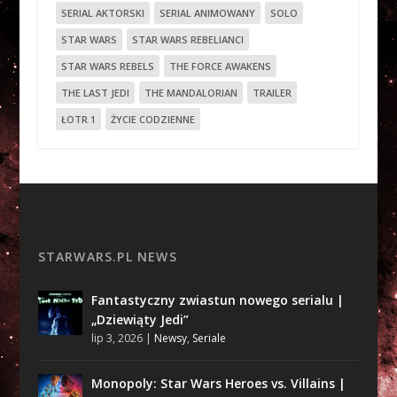
SERIAL AKTORSKI
SERIAL ANIMOWANY
SOLO
STAR WARS
STAR WARS REBELIANCI
STAR WARS REBELS
THE FORCE AWAKENS
THE LAST JEDI
THE MANDALORIAN
TRAILER
ŁOTR 1
ŻYCIE CODZIENNE
STARWARS.PL NEWS
Fantastyczny zwiastun nowego serialu |
„Dziewiąty Jedi”
lip 3, 2026
|
Newsy
,
Seriale
Monopoly: Star Wars Heroes vs. Villains |