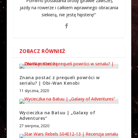
"Pomimo posiadania brody (prawie zawsze),
jazdy na rowerze i całkiem wprawnego obracania
siekierą, nie jestę hipsterę!"
ZOBACZ RÓWNIEŻ
Znana postać z prequeli powróci w
serialu? | Obi-Wan Kenobi
11 stycznia, 2020
Wycieczka na Batuu | „Galaxy of
Adventures”
27 sierpnia, 2020