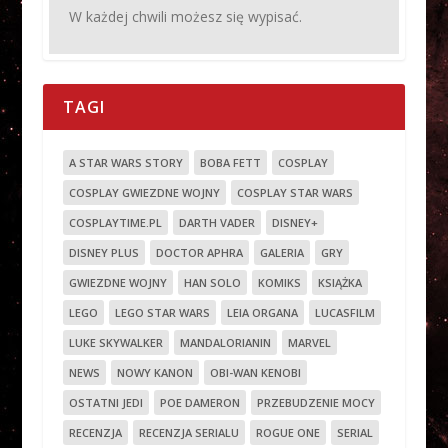
W każdej chwili możesz się wypisać.
TAGI
A STAR WARS STORY
BOBA FETT
COSPLAY
COSPLAY GWIEZDNE WOJNY
COSPLAY STAR WARS
COSPLAYTIME.PL
DARTH VADER
DISNEY+
DISNEY PLUS
DOCTOR APHRA
GALERIA
GRY
GWIEZDNE WOJNY
HAN SOLO
KOMIKS
KSIĄŻKA
LEGO
LEGO STAR WARS
LEIA ORGANA
LUCASFILM
LUKE SKYWALKER
MANDALORIANIN
MARVEL
NEWS
NOWY KANON
OBI-WAN KENOBI
OSTATNI JEDI
POE DAMERON
PRZEBUDZENIE MOCY
RECENZJA
RECENZJA SERIALU
ROGUE ONE
SERIAL