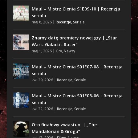
Maul – Mistrz Cienia S1E09-10 | Recenzja
serialu
maj 8, 2026
|
Recenzje
,
Seriale
Znamy datę premiery nowej gry | „Star
Wars: Galactic Racer”
maj 1, 2026
|
Gry
,
Newsy
Maul – Mistrz Cienia S01E07-08 | Recenzja
serialu
kwi 29, 2026
|
Recenzje
,
Seriale
Maul – Mistrz Cienia S01E05-06 | Recenzja
serialu
kwi 22, 2026
|
Recenzje
,
Seriale
Oto finałowy zwiastun! | „The
Mandalorian & Grogu”
kwi 17, 2026
|
Filmy
,
Newsy