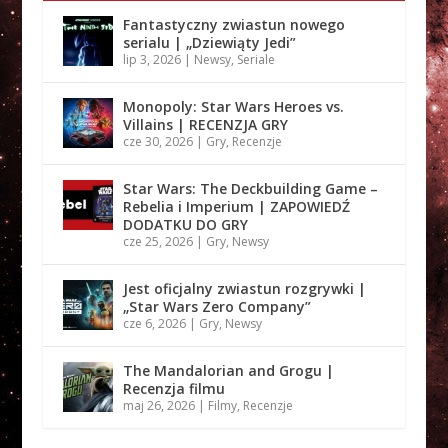
Fantastyczny zwiastun nowego
serialu | „Dziewiąty Jedi”
lip 3, 2026
|
Newsy
,
Seriale
Monopoly: Star Wars Heroes vs.
Villains | RECENZJA GRY
cze 30, 2026
|
Gry
,
Recenzje
Star Wars: The Deckbuilding Game –
Rebelia i Imperium | ZAPOWIEDŹ
DODATKU DO GRY
cze 25, 2026
|
Gry
,
Newsy
Jest oficjalny zwiastun rozgrywki |
„Star Wars Zero Company”
cze 6, 2026
|
Gry
,
Newsy
The Mandalorian and Grogu |
Recenzja filmu
maj 26, 2026
|
Filmy
,
Recenzje