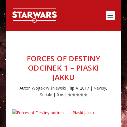
FORCES OF DESTINY
ODCINEK 1 – PIASKI
JAKKU
Autor:
Wojtek Wiśniewski
|
lip 4, 2017
|
Newsy
,
Seriale
|
0
|