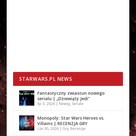
STARWARS.PL NEWS
Fantastyczny zwiastun nowego
serialu | „Dziewiąty Jedi”
lip 3, 2026
|
Newsy
,
Seriale
Monopoly: Star Wars Heroes vs.
Villains | RECENZJA GRY
cze 30, 2026
|
Gry
,
Recenzje