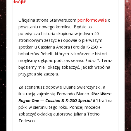
Oficjalna strona StarWars.com
poinformowała
o
powstaniu nowego komiksu. Będzie to
pojedyncza historia skupiona w jednym 40-
stronicowym zeszycie i opowie o pierwszym
spotkaniu Cassiana Andora i droida K-2SO –
bohaterów Rebelii, których zakończenie historii
mogliśmy oglądać podczas seansu
Łotra 1
. Teraz
będziemy mieli okazję zobaczyć, jak ich wspólna
przygoda się zaczęła.
Za scenariusz odpowie Duane Swierczynski, a
ilustracją zajmie się Fernando Blanco.
Star Wars:
Rogue One — Cassian & K-2SO Special
#1
trafi na
półki w sierpniu tego roku. Poniżej możecie
zobaczyć okładkę autorstwa Juliana Totino
Tedesco.