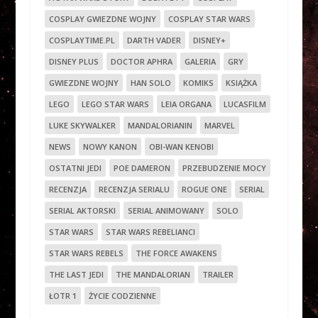
COSPLAY GWIEZDNE WOJNY
COSPLAY STAR WARS
COSPLAYTIME.PL
DARTH VADER
DISNEY+
DISNEY PLUS
DOCTOR APHRA
GALERIA
GRY
GWIEZDNE WOJNY
HAN SOLO
KOMIKS
KSIĄŻKA
LEGO
LEGO STAR WARS
LEIA ORGANA
LUCASFILM
LUKE SKYWALKER
MANDALORIANIN
MARVEL
NEWS
NOWY KANON
OBI-WAN KENOBI
OSTATNI JEDI
POE DAMERON
PRZEBUDZENIE MOCY
RECENZJA
RECENZJA SERIALU
ROGUE ONE
SERIAL
SERIAL AKTORSKI
SERIAL ANIMOWANY
SOLO
STAR WARS
STAR WARS REBELIANCI
STAR WARS REBELS
THE FORCE AWAKENS
THE LAST JEDI
THE MANDALORIAN
TRAILER
ŁOTR 1
ŻYCIE CODZIENNE