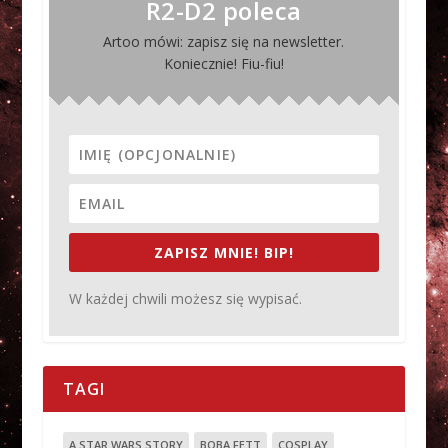
R2-D2 poleca
Artoo mówi: zapisz się na newsletter.
Koniecznie! Fiu-fiu!
ZAPISZ MNIE! BIP!
W każdej chwili możesz się wypisać.
TAGI
A STAR WARS STORY
BOBA FETT
COSPLAY