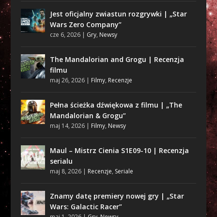
Jest oficjalny zwiastun rozgrywki | „Star
Wars Zero Company”
cze 6, 2026
|
Gry
,
Newsy
The Mandalorian and Grogu | Recenzja
filmu
maj 26, 2026
|
Filmy
,
Recenzje
Pełna ścieżka dźwiękowa z filmu | „The
Mandalorian & Grogu”
maj 14, 2026
|
Filmy
,
Newsy
Maul – Mistrz Cienia S1E09-10 | Recenzja
serialu
maj 8, 2026
|
Recenzje
,
Seriale
Znamy datę premiery nowej gry | „Star
Wars: Galactic Racer”
maj 1, 2026
|
Gry
,
Newsy