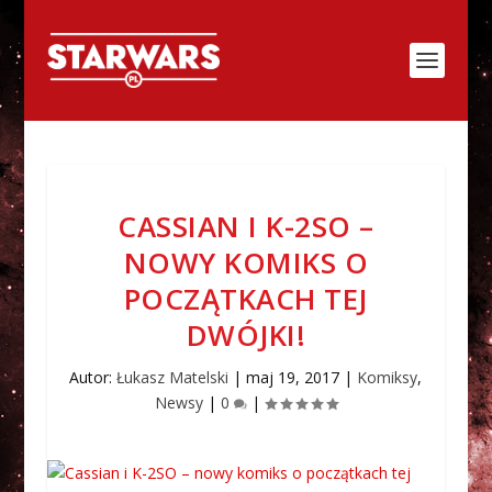
CASSIAN I K-2SO –
NOWY KOMIKS O
POCZĄTKACH TEJ
DWÓJKI!
Autor:
Łukasz Matelski
|
maj 19, 2017
|
Komiksy
,
Newsy
|
0
|