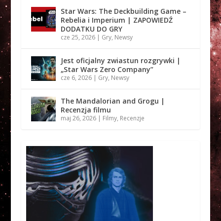
Star Wars: The Deckbuilding Game –
Rebelia i Imperium | ZAPOWIEDŹ
DODATKU DO GRY
cze 25, 2026
|
Gry
,
Newsy
Jest oficjalny zwiastun rozgrywki |
„Star Wars Zero Company”
cze 6, 2026
|
Gry
,
Newsy
The Mandalorian and Grogu |
Recenzja filmu
maj 26, 2026
|
Filmy
,
Recenzje