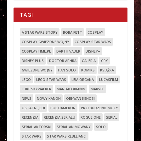
TAGI
A STAR WARS STORY
BOBA FETT
COSPLAY
COSPLAY GWIEZDNE WOJNY
COSPLAY STAR WARS
COSPLAYTIME.PL
DARTH VADER
DISNEY+
DISNEY PLUS
DOCTOR APHRA
GALERIA
GRY
GWIEZDNE WOJNY
HAN SOLO
KOMIKS
KSIĄŻKA
LEGO
LEGO STAR WARS
LEIA ORGANA
LUCASFILM
LUKE SKYWALKER
MANDALORIANIN
MARVEL
NEWS
NOWY KANON
OBI-WAN KENOBI
OSTATNI JEDI
POE DAMERON
PRZEBUDZENIE MOCY
RECENZJA
RECENZJA SERIALU
ROGUE ONE
SERIAL
SERIAL AKTORSKI
SERIAL ANIMOWANY
SOLO
STAR WARS
STAR WARS REBELIANCI