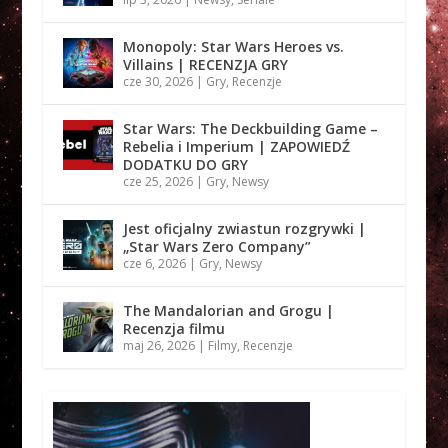
Monopoly: Star Wars Heroes vs.
Villains | RECENZJA GRY
cze 30, 2026
|
Gry
,
Recenzje
Star Wars: The Deckbuilding Game –
Rebelia i Imperium | ZAPOWIEDŹ
DODATKU DO GRY
cze 25, 2026
|
Gry
,
Newsy
Jest oficjalny zwiastun rozgrywki |
„Star Wars Zero Company”
cze 6, 2026
|
Gry
,
Newsy
The Mandalorian and Grogu |
Recenzja filmu
maj 26, 2026
|
Filmy
,
Recenzje