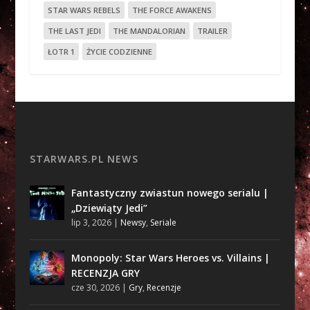
STAR WARS REBELS
THE FORCE AWAKENS
THE LAST JEDI
THE MANDALORIAN
TRAILER
ŁOTR 1
ŻYCIE CODZIENNE
STARWARS.PL NEWS
Fantastyczny zwiastun nowego serialu |
„Dziewiąty Jedi”
lip 3, 2026
|
Newsy
,
Seriale
Monopoly: Star Wars Heroes vs. Villains |
RECENZJA GRY
cze 30, 2026
|
Gry
,
Recenzje