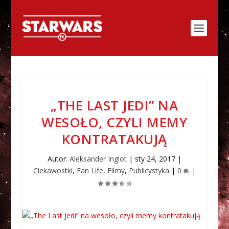
„THE LAST JEDI” NA
WESOŁO, CZYLI MEMY
KONTRATAKUJĄ
Autor:
Aleksander Inglot
|
sty 24, 2017
|
Ciekawostki
,
Fan Life
,
Filmy
,
Publicystyka
|
0
|