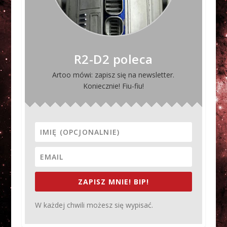
R2-D2 poleca
Artoo mówi: zapisz się na newsletter.
Koniecznie! Fiu-fiu!
ZAPISZ MNIE! BIP!
W każdej chwili możesz się wypisać.