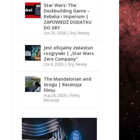
Star Wars: The
Deckbuilding Game –
Rebelia i Imperium |
ZAPOWIEDŹ DODATKU
DO GRY
cze 25, 2026
|
Gry
,
Newsy
Jest oficjalny zwiastun
rozgrywki | „Star Wars
Zero Company”
cze 6, 2026
|
Gry
,
Newsy
The Mandalorian and
Grogu | Recenzja
filmu
maj 26, 2026
|
Filmy
,
Recenzje