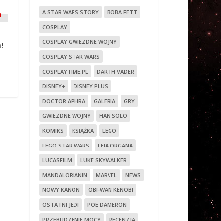
A STAR WARS STORY
BOBA FETT
COSPLAY
h
COSPLAY GWIEZDNE WOJNY
a!
COSPLAY STAR WARS
COSPLAYTIME.PL
DARTH VADER
DISNEY+
DISNEY PLUS
DOCTOR APHRA
GALERIA
GRY
GWIEZDNE WOJNY
HAN SOLO
KOMIKS
KSIĄŻKA
LEGO
LEGO STAR WARS
LEIA ORGANA
LUCASFILM
LUKE SKYWALKER
MANDALORIANIN
MARVEL
NEWS
NOWY KANON
OBI-WAN KENOBI
OSTATNI JEDI
POE DAMERON
PRZEBUDZENIE MOCY
RECENZJA