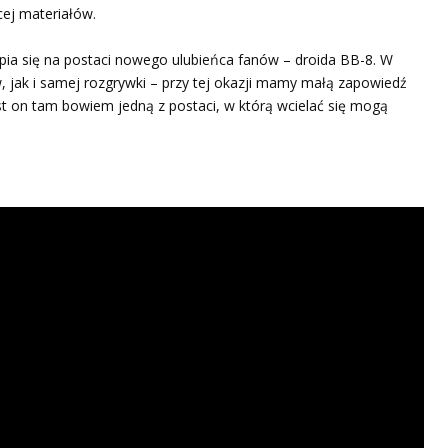
ej materiałów.
pia się na postaci nowego ulubieńca fanów – droida BB-8. W
, jak i samej rozgrywki – przy tej okazji mamy małą zapowiedź
est on tam bowiem jedną z postaci, w którą wcielać się mogą