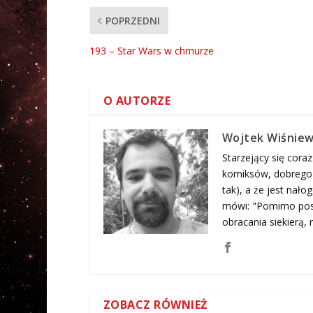
POPRZEDNI
193 – Star Wars w chmurze
O AUTORZE
Wojtek Wiśniew
Starzejący się coraz
komiksów, dobrego j
tak), a że jest nał
mówi: "Pomimo posi
obracania siekierą, n
ZOBACZ RÓWNIEŻ