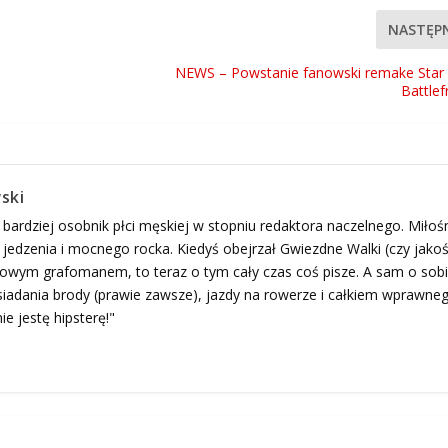
NASTĘP
NEWS – Powstanie fanowski remake Star
Battlef
ski
 bardziej osobnik płci męskiej w stopniu redaktora naczelnego. Miłoś
edzenia i mocnego rocka. Kiedyś obejrzał Gwiezdne Walki (czy jako
ogowym grafomanem, to teraz o tym cały czas coś pisze. A sam o sob
adania brody (prawie zawsze), jazdy na rowerze i całkiem wprawne
ie jestę hipsterę!"