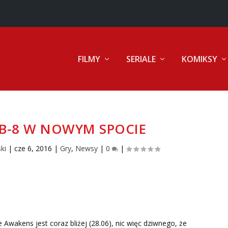
FILMY
SERIALE
KOMIKSY
BB-8 W NOWYM SPOCIE
ki
|
cze 6, 2016
|
Gry
,
Newsy
|
0
|
Awakens jest coraz bliżej (28.06), nic więc dziwnego, że