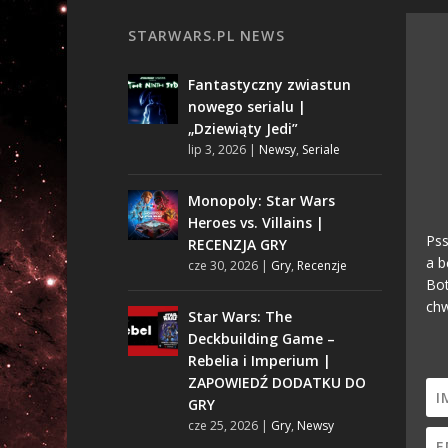
STARWARS.PL NEWS
Fantastyczny zwiastun
nowego serialu |
„Dziewiąty Jedi”
lip 3, 2026
|
Newsy
,
Seriale
Monopoly: Star Wars
Heroes vs. Villains |
Pss
RECENZJA GRY
a b
cze 30, 2026
|
Gry
,
Recenzje
Bot
chw
Star Wars: The
Deckbuilding Game –
Rebelia i Imperium |
ZAPOWIEDŹ DODATKU DO
GRY
cze 25, 2026
|
Gry
,
Newsy