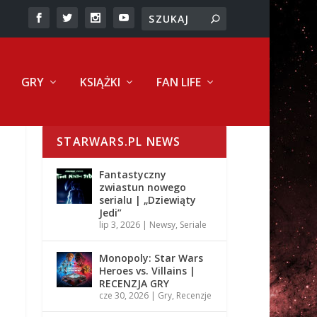
GRY
KSIĄŻKI
FAN LIFE
STARWARS.PL NEWS
Fantastyczny
zwiastun nowego
serialu | „Dziewiąty
Jedi”
lip 3, 2026
|
Newsy
,
Seriale
Monopoly: Star Wars
Heroes vs. Villains |
RECENZJA GRY
cze 30, 2026
|
Gry
,
Recenzje