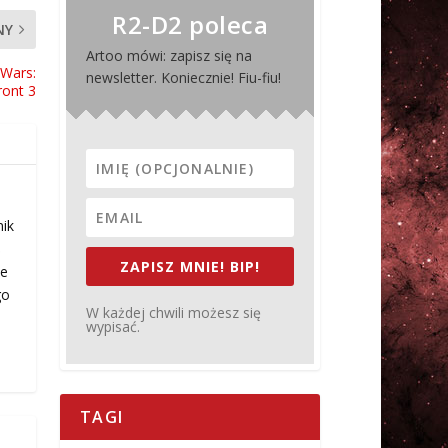
R2-D2 poleca
NY
Artoo mówi: zapisz się na
 Wars:
newsletter. Koniecznie! Fiu-fiu!
ront 3
nik
ś
ZAPISZ MNIE! BIP!
ie
go
W każdej chwili możesz się
wypisać.
TAGI